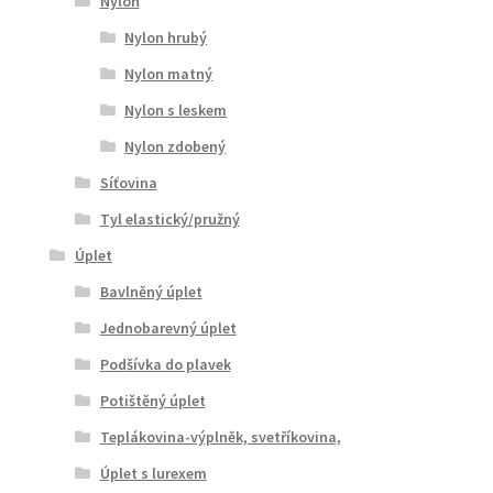
Nylon
Nylon hrubý
Nylon matný
Nylon s leskem
Nylon zdobený
Síťovina
Tyl elastický/pružný
Úplet
Bavlněný úplet
Jednobarevný úplet
Podšívka do plavek
Potištěný úplet
Teplákovina-výplněk, svetříkovina,
Úplet s lurexem