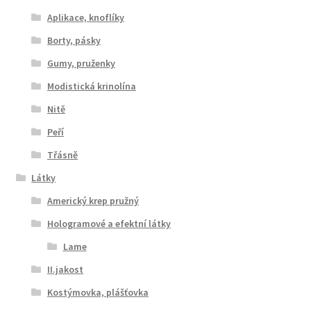
Aplikace, knoflíky
Borty, pásky
Gumy, pruženky
Modistická krinolína
Nitě
Peří
Třásně
Látky
Americký krep pružný
Hologramové a efektní látky
Lame
II.jakost
Kostýmovka, plášťovka