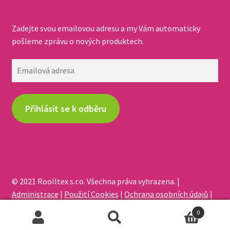
Zadejte svou emailovou adresu a my Vám automaticky
pošleme zprávu o nových produktech.
Emailová
adresa
Přihlásit se k odběru
© 2021 Roolltex s.r.o. Všechna práva vyhrazena. |
Administrace
|
Použití Cookies
|
Ochrana osobních údajů
|
Odstoupení od smlouvy
0
Hledat:
Hledat