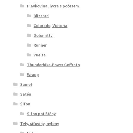
Plavkovina, lycra s počesem
Blizzard
Colorado, Victoria
Dolomitty
Runner
Vuelta
Thunderbike-Power Goffrato
Wrapp
Samet
Satén
Šifon
Šifon potištěný
Tyly, síťoviny, nylony