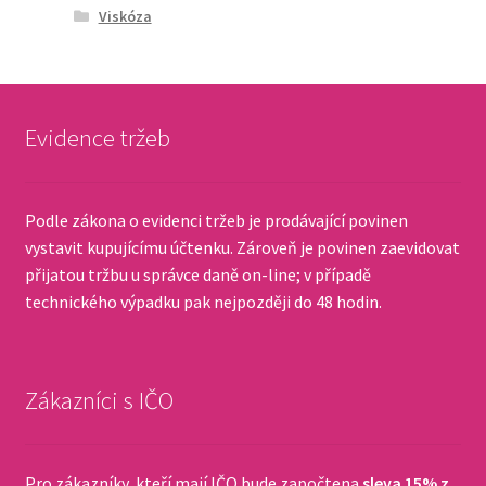
Viskóza
Evidence tržeb
Podle zákona o evidenci tržeb je prodávající povinen
vystavit kupujícímu účtenku. Zároveň je povinen zaevidovat
přijatou tržbu u správce daně on-line; v případě
technického výpadku pak nejpozději do 48 hodin.
Zákazníci s IČO
Pro zákazníky, kteří mají IČO bude započtena
sleva 15% z