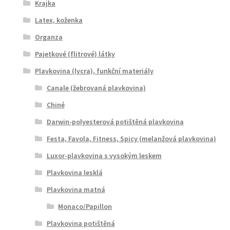
Krajka
Latex, koženka
Organza
Pajetkové (flitrové) látky
Plavkovina (lycra), funkční materiály
Canale (žebrovaná plavkovina)
Chiné
Darwin-polyesterová potištěná plavkovina
Festa, Favola, Fitness, Spicy (melanžová plavkovina)
Luxor-plavkovina s vysokým leskem
Plavkovina lesklá
Plavkovina matná
Monaco/Papillon
Plavkovina potištěná