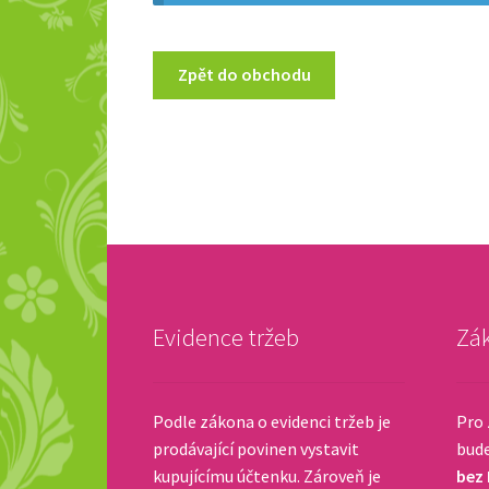
Zpět do obchodu
Evidence tržeb
Zák
Podle zákona o evidenci tržeb je
Pro 
prodávající povinen vystavit
bud
kupujícímu účtenku. Zároveň je
bez