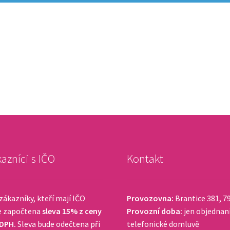
azníci s IČO
Kontakt
zákazníky, kteří mají IČO
Provozovna:
Brantice 381, 7
e započtena
sleva 15% z ceny
Provozní doba:
jen objednan
 DPH.
Sleva bude odečtena při
telefonické domluvě