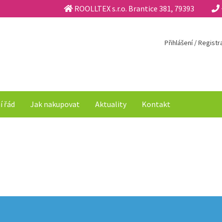
ROOLLTEX s.r.o. Brantice 381, 79393
Přihlášení / Regist
í řád
Jak nakupovat
Aktuality
Kontakt