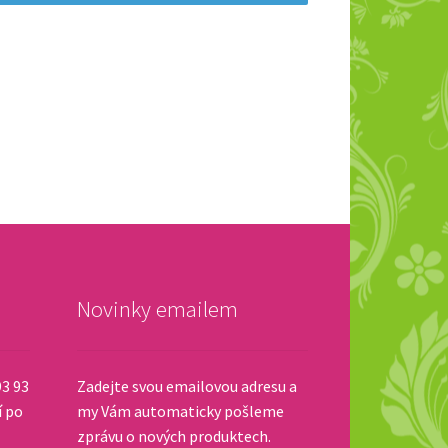
Novinky emailem
93 93
Zadejte svou emailovou adresu a
í po
my Vám automaticky pošleme
zprávu o nových produktech.