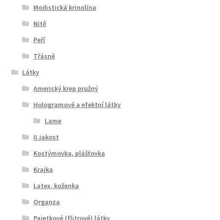
Modistická krinolína
Nitě
Peří
Třásně
Látky
Americký krep pružný
Hologramové a efektní látky
Lame
II.jakost
Kostýmovka, plášťovka
Krajka
Latex, koženka
Organza
Pajetkové (flitrové) látky