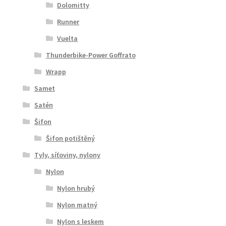
Dolomitty
Runner
Vuelta
Thunderbike-Power Goffrato
Wrapp
Samet
Satén
Šifon
Šifon potištěný
Tyly, síťoviny, nylony
Nylon
Nylon hrubý
Nylon matný
Nylon s leskem