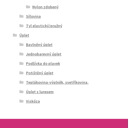
Nylon zdobený
Síťovina
Tyl elastický/pružný
Úplet
Bavlněný úplet
Jednobarevný úplet
Podšívka do plavek
Potištěný úplet
Teplákovina-výplněk, svetříkovina,
Úplet s lurexem
Viskóza