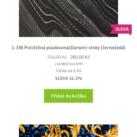
SLEVA
1-336 Potištěná plavkovina(Darwin)-vlnky (černošedá)
Original
Current
330,00
Kč
260,00
Kč
price
price
214,88
Kč
bez DPH
Cena za 1 m
was:
is:
SLEVA 21.2%
330,00 Kč.
260,00 Kč.
Přidat do košíku