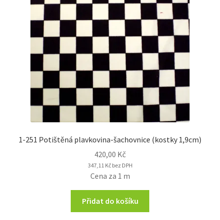
1-251 Potištěná plavkovina-šachovnice (kostky 1,9cm)
420,00
Kč
347,11
Kč
bez DPH
Cena za 1 m
Přidat do košíku