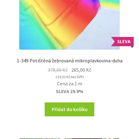
SLEVA
1-349 Potištěná žebrovaná mikroplavkovina-duha
Original
Current
378,00
Kč
265,00
Kč
price
price
219,01
Kč
bez DPH
Cena za 1 m
was:
is:
SLEVA 29.9%
378,00 Kč.
265,00 Kč.
Přidat do košíku