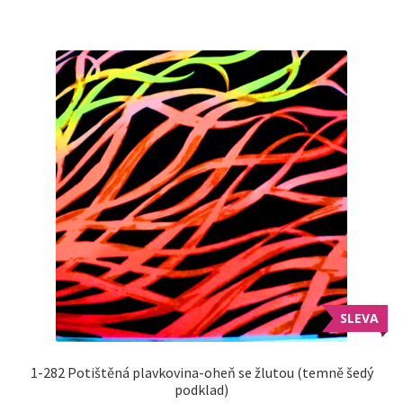
SLEVA
1-282 Potištěná plavkovina-oheň se žlutou (temně šedý
podklad)