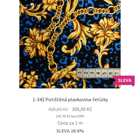
SLEVA
1-342 Potištěná plavkovina-řetízky
Original
Current
420,00
Kč
300,00
Kč
price
price
247,93
Kč
bez DPH
Cena za 1 m
was:
is:
SLEVA 28.6%
420,00 Kč.
300,00 Kč.