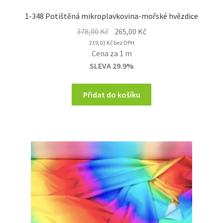
1-348 Potištěná mikroplavkovina-mořské hvězdice
Original
Current
378,00
Kč
265,00
Kč
price
price
219,01
Kč
bez DPH
Cena za 1 m
was:
is:
SLEVA 29.9%
378,00 Kč.
265,00 Kč.
Přidat do košíku