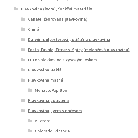
Plavkovina (lycra), funkční materiály
Canale (žebrovaná plavkovina)
Chiné
Darwin-polyesterová potištěná plavkovina
Festa, Favola, Fitness, Spicy (melanžová plavkovina)
Luxor-plavkovina s vysokým leskem
Plavkovina lesklá
Plavkovina matná
Monaco/Papillon
Plavkovina potištěná
Plavkovina, lycra s počesem
Blizzard
Colorado, Victoria