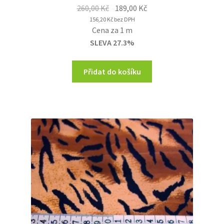
Original
Current
260,00
Kč
189,00
Kč
price
price
156,20
Kč
bez DPH
Cena za 1 m
was:
is:
SLEVA 27.3%
260,00 Kč.
189,00 Kč.
Přidat do košíku