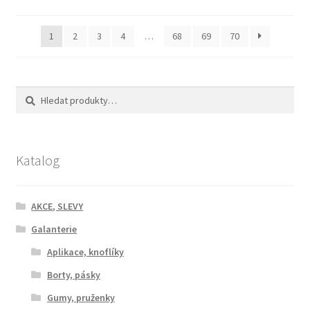
1
2
3
4
…
68
69
70
Hledat:
Hledat
Katalog
AKCE, SLEVY
Galanterie
Aplikace, knoflíky
Borty, pásky
Gumy, pruženky