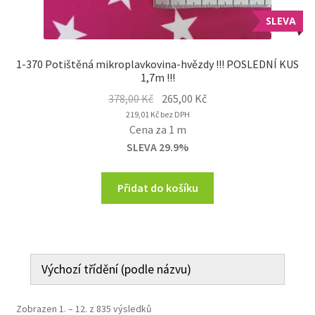
SLEVA
1-370 Potištěná mikroplavkovina-hvězdy !!! POSLEDNÍ KUS
1,7m !!!
Original
Current
378,00
Kč
265,00
Kč
price
price
219,01
Kč
bez DPH
Cena za 1 m
was:
is:
SLEVA 29.9%
378,00 Kč.
265,00 Kč.
Přidat do košíku
Zobrazen 1. – 12. z 835 výsledků