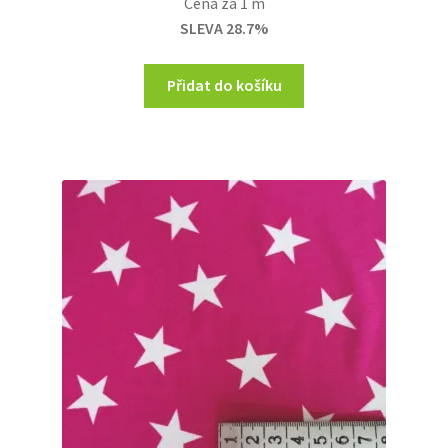
Cena za 1 m
was:
is:
SLEVA 28.7%
265,00 Kč.
189,00 Kč.
Přidat do košíku