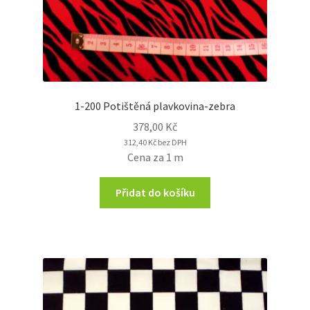
1-200 Potištěná plavkovina-zebra
378,00
Kč
312,40
Kč
bez DPH
Cena za 1 m
Přidat do košíku