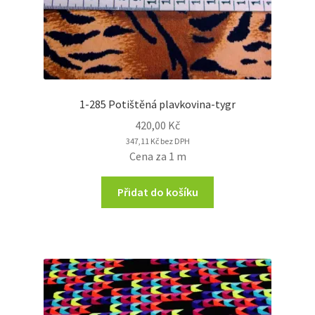
1-285 Potištěná plavkovina-tygr
420,00
Kč
347,11
Kč
bez DPH
Cena za 1 m
Přidat do košíku