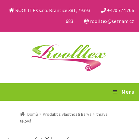
ROOLLTEX s.r.o. Brantice 381, 79393
+420 774 706
683
roolltex@seznam.cz
Přeskočit
Přejít
na
k
navigaci
obsahu
webu
Menu
Katalog
Domů
Produkt s vlastností Barva
tmavá
tělová
Obchodní podmínky a reklamační řád