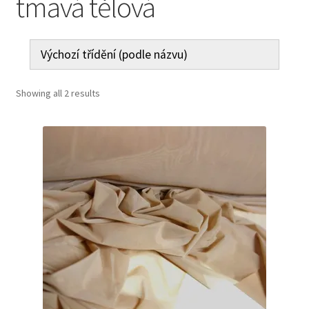
tmavá tělová
Jak nakupovat
Aktuality
Kontakt
Showing all 2 results