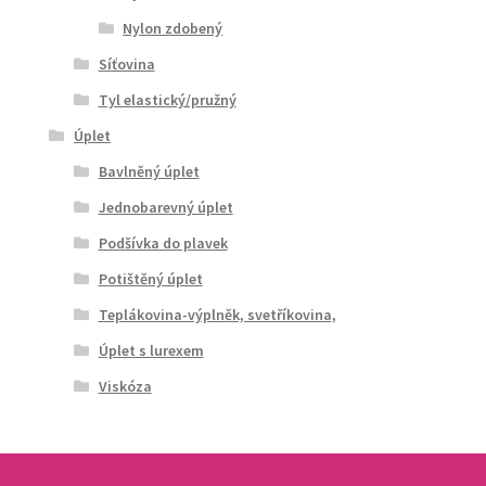
Nylon zdobený
Síťovina
Tyl elastický/pružný
Úplet
Bavlněný úplet
Jednobarevný úplet
Podšívka do plavek
Potištěný úplet
Teplákovina-výplněk, svetříkovina,
Úplet s lurexem
Viskóza