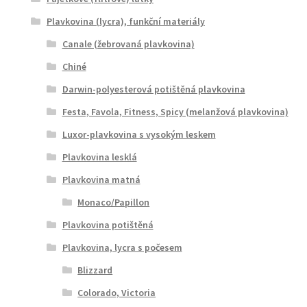
Plavkovina (lycra), funkční materiály
Canale (žebrovaná plavkovina)
Chiné
Darwin-polyesterová potištěná plavkovina
Festa, Favola, Fitness, Spicy (melanžová plavkovina)
Luxor-plavkovina s vysokým leskem
Plavkovina lesklá
Plavkovina matná
Monaco/Papillon
Plavkovina potištěná
Plavkovina, lycra s počesem
Blizzard
Colorado, Victoria