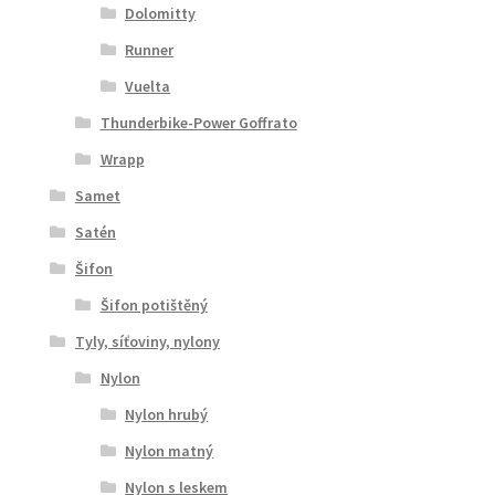
Dolomitty
Runner
Vuelta
Thunderbike-Power Goffrato
Wrapp
Samet
Satén
Šifon
Šifon potištěný
Tyly, síťoviny, nylony
Nylon
Nylon hrubý
Nylon matný
Nylon s leskem