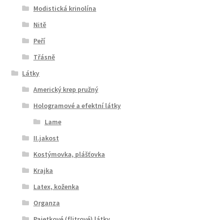
Modistická krinolína
Nitě
Peří
Třásně
Látky
Americký krep pružný
Hologramové a efektní látky
Lame
II.jakost
Kostýmovka, plášťovka
Krajka
Latex, koženka
Organza
Pajetkové (flitrové) látky