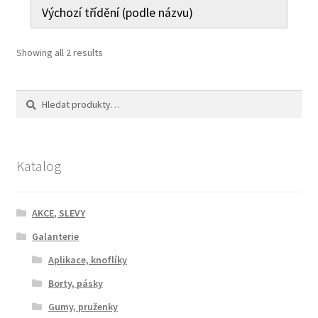
Showing all 2 results
Hledat:
Hledat
Katalog
AKCE, SLEVY
Galanterie
Aplikace, knoflíky
Borty, pásky
Gumy, pruženky