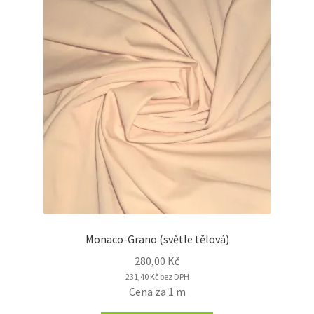
Monaco-Grano (světle tělová)
280,00
Kč
231,40
Kč
bez DPH
Cena za 1 m