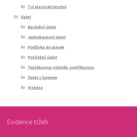
Tyl elastický/pružný
Úplet
Bavlněný úplet
Jednobarevný úplet
Podšívka do plavek
Potištěný úplet
Teplákovina-výplněk, svetříkovina,
Úplet s lurexem
Viskóza
Evidence tržeb