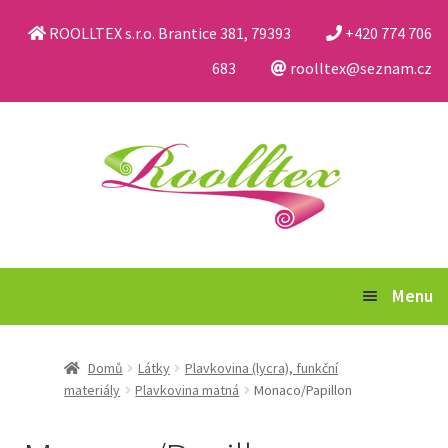
ROOLLTEX s.r.o. Brantice 381, 79393
+420 774 706
683
roolltex@seznam.cz
Přeskočit
Přejít
na
k
navigaci
obsahu
webu
Menu
Katalog
Domů
Látky
Plavkovina (lycra), funkční
materiály
Plavkovina matná
Monaco/Papillon
Obchodní podmínky a reklamační řád