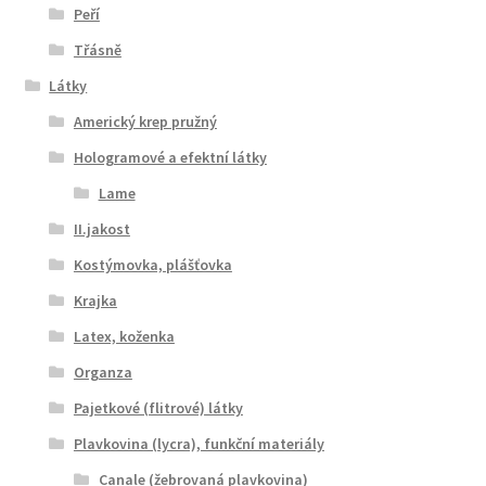
Peří
Třásně
Látky
Americký krep pružný
Hologramové a efektní látky
Lame
II.jakost
Kostýmovka, plášťovka
Krajka
Latex, koženka
Organza
Pajetkové (flitrové) látky
Plavkovina (lycra), funkční materiály
Canale (žebrovaná plavkovina)