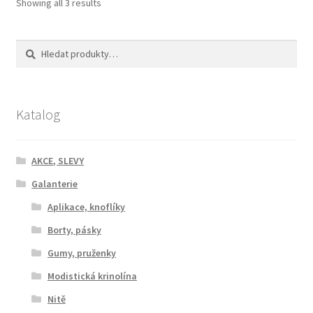
Showing all 3 results
Hledat:
Hledat
Katalog
AKCE, SLEVY
Galanterie
Aplikace, knoflíky
Borty, pásky
Gumy, pruženky
Modistická krinolína
Nitě