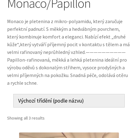
Monaco/Papillon
Jak nakupovat
Aktuality
Monaco je pletenina z mikro-polyamidu, který zaručuje
perfektní padnutí. S měkkým a hedvábným povrchem,
Kontakt
který kombinuje komfort a eleganci. Nabízí efekt „druhé
kůže“,který vytváří příjemný pocit v kontaktu s tělem a má
velmi rafinovaný neprůhledný vzhled.——————————
Papillon-rafinovaná, měkká a lehká pletenina ideální pro
výrobu oděvů s dokonalým střihem, vysoce prodyšných a
velmi příjemných na pokožku. Snadná péče, odolává otěru
a rychle schne.
Showing all 3 results