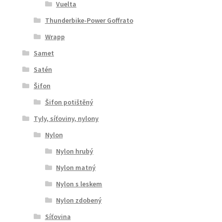
Vuelta
Thunderbike-Power Goffrato
Wrapp
Samet
Satén
Šifon
Šifon potištěný
Tyly, síťoviny, nylony
Nylon
Nylon hrubý
Nylon matný
Nylon s leskem
Nylon zdobený
Síťovina