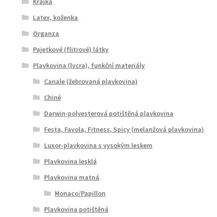
Krajka
Latex, koženka
Organza
Pajetkové (flitrové) látky
Plavkovina (lycra), funkční materiály
Canale (žebrovaná plavkovina)
Chiné
Darwin-polyesterová potištěná plavkovina
Festa, Favola, Fitness, Spicy (melanžová plavkovina)
Luxor-plavkovina s vysokým leskem
Plavkovina lesklá
Plavkovina matná
Monaco/Papillon
Plavkovina potištěná