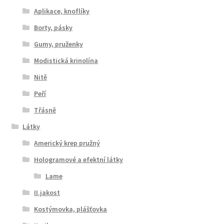
Aplikace, knoflíky
Borty, pásky
Gumy, pruženky
Modistická krinolína
Nitě
Peří
Třásně
Látky
Americký krep pružný
Hologramové a efektní látky
Lame
II.jakost
Kostýmovka, plášťovka