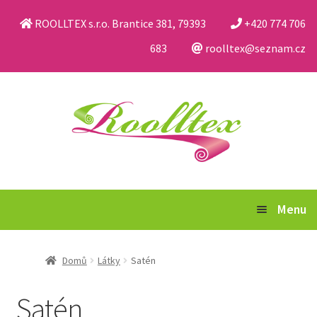
ROOLLTEX s.r.o. Brantice 381, 79393
+420 774 706
683
roolltex@seznam.cz
Přeskočit
Přejít
na
k
navigaci
obsahu
webu
Menu
Katalog
Domů
Látky
Satén
Obchodní podmínky a reklamační řád
Satén