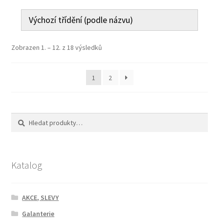
Zobrazen 1. – 12. z 18 výsledků
1
2
Hledat:
Hledat
Katalog
AKCE, SLEVY
Galanterie