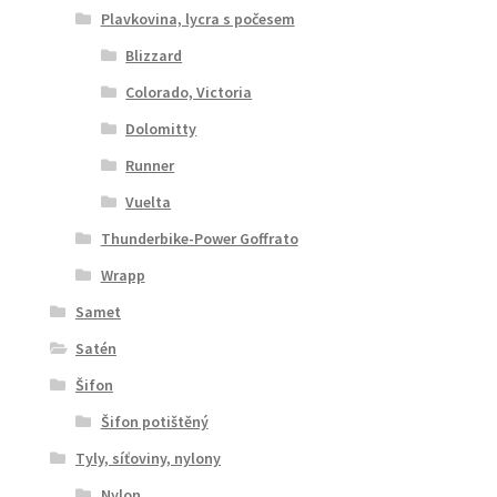
Plavkovina, lycra s počesem
Blizzard
Colorado, Victoria
Dolomitty
Runner
Vuelta
Thunderbike-Power Goffrato
Wrapp
Samet
Satén
Šifon
Šifon potištěný
Tyly, síťoviny, nylony
Nylon