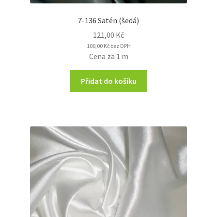
7-136 Satén (šedá)
121,00
Kč
100,00
Kč
bez DPH
Cena za 1 m
Přidat do košíku