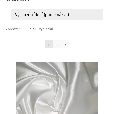
Jak nakupovat
Aktuality
Zobrazen 1. – 12. z 18 výsledků
Kontakt
1
2