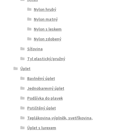
Nylon hrubý
Nylon matný
Nylon s leskem
Nylon zdobený
Síťovina
Tyl elastický/pružný
Úplet
Bavlněný úplet
Jednobarevný úplet
Podšívka do plavek
Potištěný úplet
Teplákovina-výplněk, svetříkovina,
Úplet s lurexem