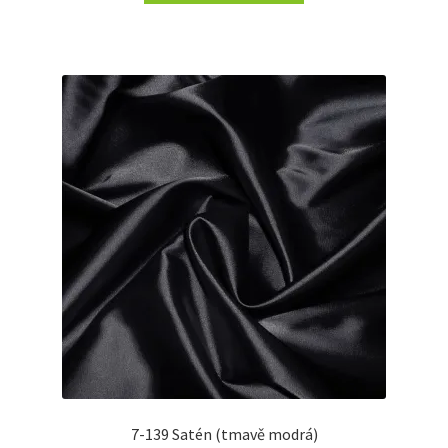
7-139 Satén (tmavě modrá)