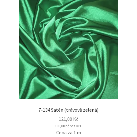
7-134 Satén (trávově zelená)
121,00
Kč
100,00
Kč
bez DPH
Cena za 1 m