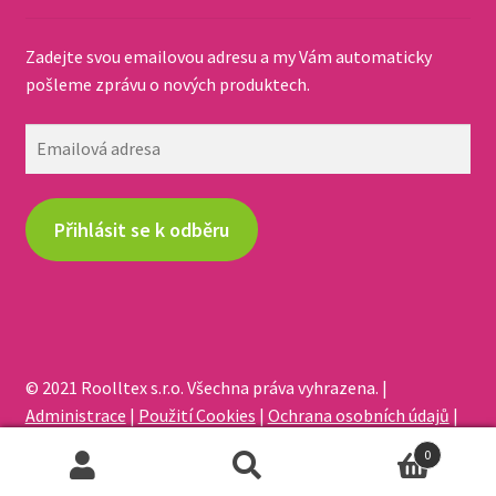
Zadejte svou emailovou adresu a my Vám automaticky
pošleme zprávu o nových produktech.
Emailová
adresa
Přihlásit se k odběru
© 2021 Roolltex s.r.o. Všechna práva vyhrazena. |
Administrace
|
Použití Cookies
|
Ochrana osobních údajů
|
Odstoupení od smlouvy
0
Hledat:
Hledat