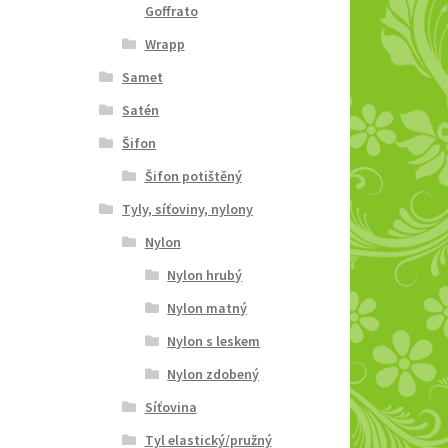
Goffrato
Wrapp
Samet
Satén
Šifon
Šifon potištěný
Tyly, síťoviny, nylony
Nylon
Nylon hrubý
Nylon matný
Nylon s leskem
Nylon zdobený
Síťovina
Tyl elastický/pružný