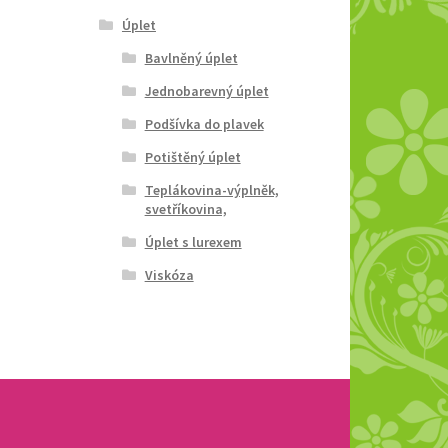
Úplet
Bavlněný úplet
Jednobarevný úplet
Podšívka do plavek
Potištěný úplet
Teplákovina-výplněk,
svetříkovina,
Úplet s lurexem
Viskóza