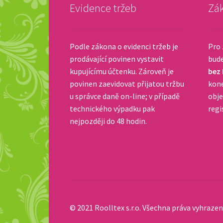
Evidence tržeb
Zák
Podle zákona o evidenci tržeb je
Pro 
prodávající povinen vystavit
bud
kupujícímu účtenku. Zároveň je
bez
povinen zaevidovat přijatou tržbu
kone
u správce daně on-line; v případě
obje
technického výpadku pak
regi
nejpozději do 48 hodin.
© 2021 Roolltex s.r.o. Všechna práva vyhrazen