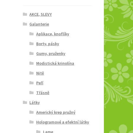
AKCE, SLEVY
Galanterie
Aplikace, knoflíky
Borty, pásky
Gumy, pruženky
Modistická krinolína
Nitě
Peří
Třásně
Látky
Americký krep pružný
Hologramové a efektní látky
Lame