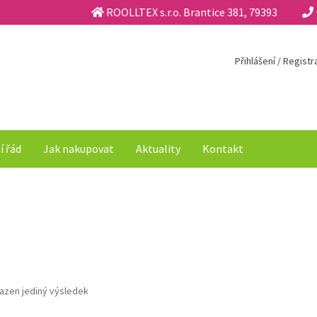
ROOLLTEX s.r.o. Brantice 381, 79393
Přihlášení / Regist
í řád
Jak nakupovat
Aktuality
Kontakt
azen jediný výsledek