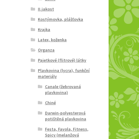
II.jakost
Kostýmovka, plášťovka
Krajka
Latex, koženka
Organza
Pajetkové (flitrové) látky
Plavkovina (lycra), funkční
materiály
Canale (žebrovaná
plavkovina)
Chiné
Darwin-polyesterová
potištěná plavkovina
Festa, Favola, Fitness,
Spicy (melanžová