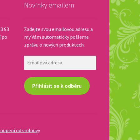
Novinky emailem
93 93
Zadejte svou emailovou adresu a
í po
my Vám automaticky pošleme
zprávu o nových produktech.
Emailová
adresa
Přihlásit se k odběru
oupení od smlouvy