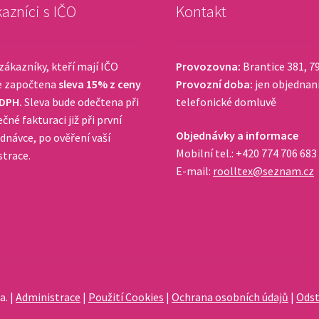
azníci s IČO
Kontakt
zákazníky, kteří mají IČO
Provozovna:
Brantice 381, 7
e započtena
sleva 15% z ceny
Provozní doba:
jen objednan
 DPH.
Sleva bude odečtena při
telefonické domluvě
čné fakturaci již při první
Objednávky a informace
dnávce, po ověření vaší
Mobilní tel.: +420 774 706 683
strace.
E-mail:
roolltex@seznam.cz
a. |
Administrace
|
Použití Cookies
|
Ochrana osobních údajů
|
Odst