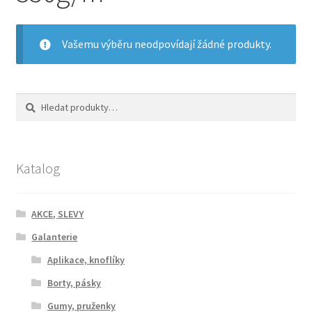
Jak nakupovat
Aktuality
Vašemu výběru neodpovídají žádné produkty.
Kontakt
Hledat:
Hledat
Katalog
AKCE, SLEVY
Galanterie
Aplikace, knoflíky
Borty, pásky
Gumy, pruženky