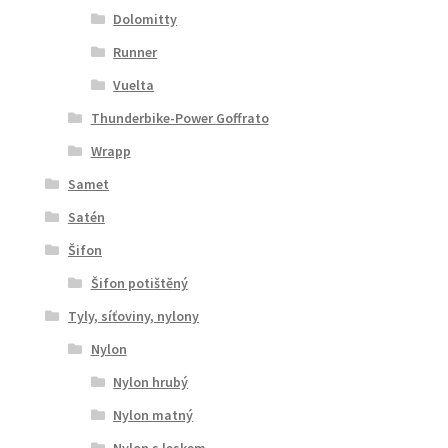
Dolomitty
Runner
Vuelta
Thunderbike-Power Goffrato
Wrapp
Samet
Satén
Šifon
Šifon potištěný
Tyly, síťoviny, nylony
Nylon
Nylon hrubý
Nylon matný