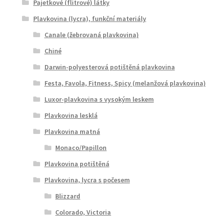
Pajetkové (flitrové) látky
Plavkovina (lycra), funkční materiály
Canale (žebrovaná plavkovina)
Chiné
Darwin-polyesterová potištěná plavkovina
Festa, Favola, Fitness, Spicy (melanžová plavkovina)
Luxor-plavkovina s vysokým leskem
Plavkovina lesklá
Plavkovina matná
Monaco/Papillon
Plavkovina potištěná
Plavkovina, lycra s počesem
Blizzard
Colorado, Victoria