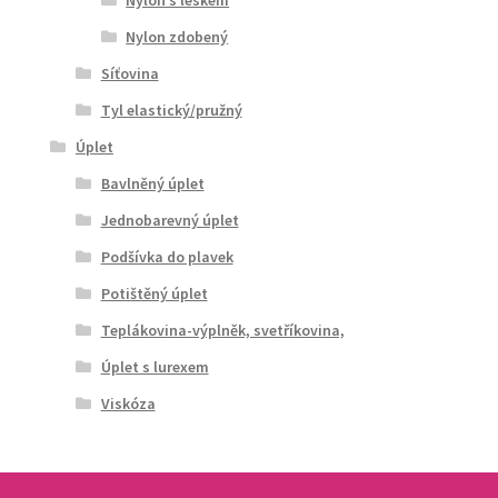
Nylon s leskem
Nylon zdobený
Síťovina
Tyl elastický/pružný
Úplet
Bavlněný úplet
Jednobarevný úplet
Podšívka do plavek
Potištěný úplet
Teplákovina-výplněk, svetříkovina,
Úplet s lurexem
Viskóza