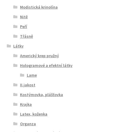
Modistická krinolína
Nitě
Peří
Třásně
Látky
Americký krep pružný
Hologramové a efektní látky
Lame
II.jakost
Kostýmovka, plášťovka
Krajka
Latex, koženka
Organza