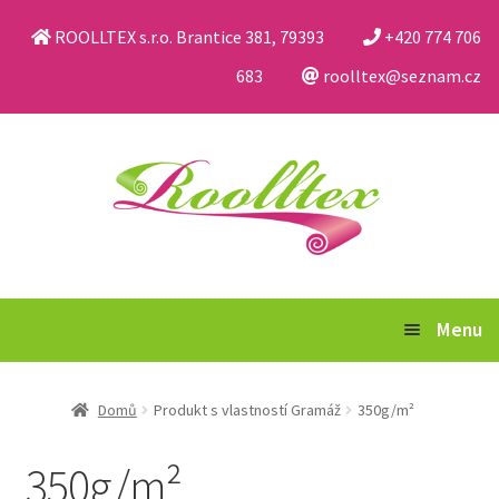
ROOLLTEX s.r.o. Brantice 381, 79393
+420 774 706
683
roolltex@seznam.cz
Přeskočit
Přejít
na
k
navigaci
obsahu
webu
Menu
Katalog
Domů
Produkt s vlastností Gramáž
350g/m²
Obchodní podmínky a reklamační řád
350g/m²