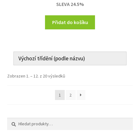
SLEVA 24.5%
212,00 Kč.
160,00 Kč.
Přidat do košíku
Zobrazen 1. – 12. z 20 výsledků
1
2
Hledat:
Hledat