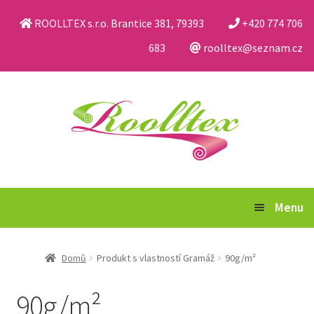
ROOLLTEX s.r.o. Brantice 381, 79393
+420 774 706
683
roolltex@seznam.cz
Přeskočit
Přejít
na
k
navigaci
obsahu
webu
Menu
Katalog
Domů
Produkt s vlastností Gramáž
90g/m²
Obchodní podmínky a reklamační řád
90g/m²