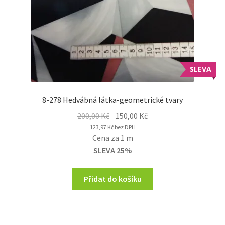
SLEVA
8-278 Hedvábná látka-geometrické tvary
Original
Current
200,00
Kč
150,00
Kč
price
price
123,97
Kč
bez DPH
Cena za 1 m
was:
is:
SLEVA 25%
200,00 Kč.
150,00 Kč.
Přidat do košíku