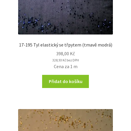
17-195 Tyl elastický se třpytem (tmavě modrá)
398,00
Kč
328,93
Kč
bez DPH
Cena za 1 m
Přidat do košíku