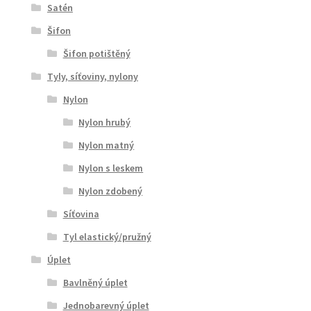
Satén
Šifon
Šifon potištěný
Tyly, síťoviny, nylony
Nylon
Nylon hrubý
Nylon matný
Nylon s leskem
Nylon zdobený
Síťovina
Tyl elastický/pružný
Úplet
Bavlněný úplet
Jednobarevný úplet