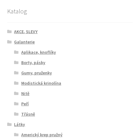
Katalog
AKCE, SLEVY
Galanterie
Aplikace, knoflíky
Borty, pásky
Gumy, pruženky
Modistická krinolína
Nitě
Peří
Třásně
Látky
Americký krep pružný