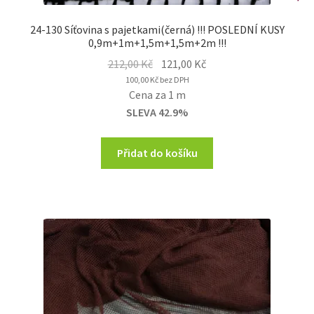
24-130 Síťovina s pajetkami(černá) !!! POSLEDNÍ KUSY
0,9m+1m+1,5m+1,5m+2m !!!
Original
Current
212,00
Kč
121,00
Kč
price
price
100,00
Kč
bez DPH
Cena za 1 m
was:
is:
SLEVA 42.9%
212,00 Kč.
121,00 Kč.
Přidat do košíku