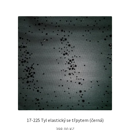
17-225 Tyl elastický se třpytem (černá)
398,00
Kč