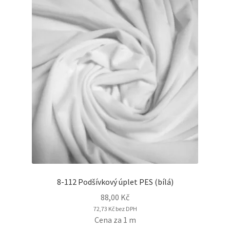
8-112 Podšívkový úplet PES (bílá)
88,00
Kč
72,73
Kč
bez DPH
Cena za 1 m