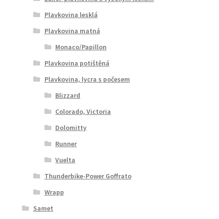
Plavkovina lesklá
Plavkovina matná
Monaco/Papillon
Plavkovina potištěná
Plavkovina, lycra s počesem
Blizzard
Colorado, Victoria
Dolomitty
Runner
Vuelta
Thunderbike-Power Goffrato
Wrapp
Samet