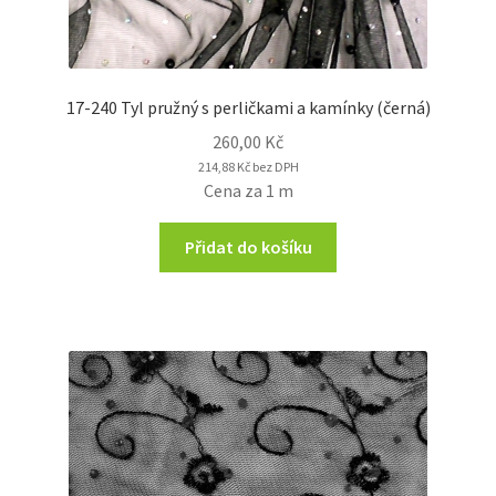
17-240 Tyl pružný s perličkami a kamínky (černá)
260,00
Kč
214,88
Kč
bez DPH
Cena za 1 m
Přidat do košíku