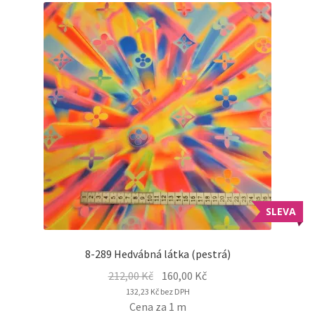
SLEVA
8-289 Hedvábná látka (pestrá)
Original
Current
212,00
Kč
160,00
Kč
price
price
132,23
Kč
bez DPH
Cena za 1 m
was:
is: