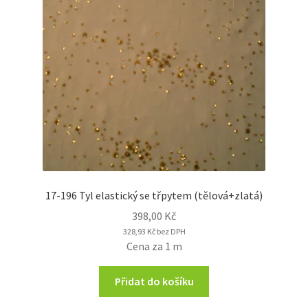
17-196 Tyl elastický se třpytem (tělová+zlatá)
398,00
Kč
328,93
Kč
bez DPH
Cena za 1 m
Přidat do košíku