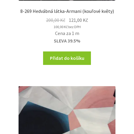
8-269 Hedvábná látka-Armani (kouřové květy)
Original
Current
200,00
Kč
121,00
Kč
price
price
100,00
Kč
bez DPH
Cena za 1 m
was:
is:
SLEVA 39.5%
200,00 Kč.
121,00 Kč.
Přidat do košíku