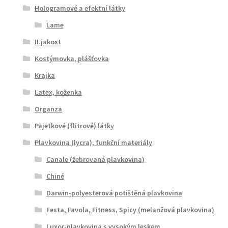
Hologramové a efektní látky
Lame
II.jakost
Kostýmovka, plášťovka
Krajka
Latex, koženka
Organza
Pajetkové (flitrové) látky
Plavkovina (lycra), funkční materiály
Canale (žebrovaná plavkovina)
Chiné
Darwin-polyesterová potištěná plavkovina
Festa, Favola, Fitness, Spicy (melanžová plavkovina)
Luxor-plavkovina s vysokým leskem