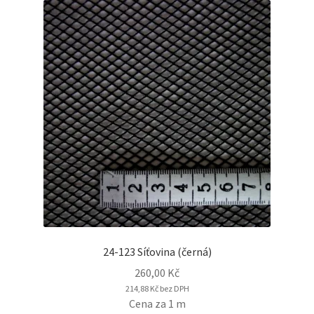
24-123 Síťovina (černá)
260,00
Kč
214,88
Kč
bez DPH
Cena za 1 m