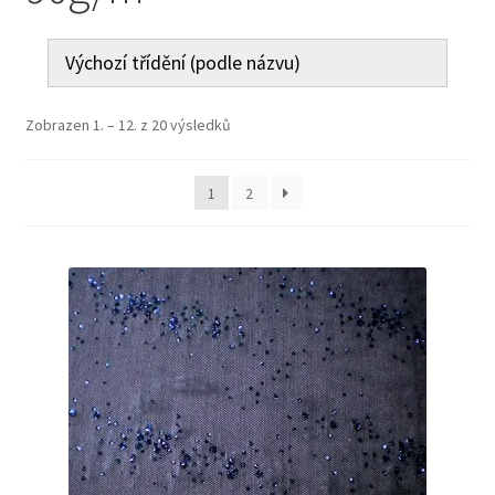
Jak nakupovat
Aktuality
Zobrazen 1. – 12. z 20 výsledků
Kontakt
1
2