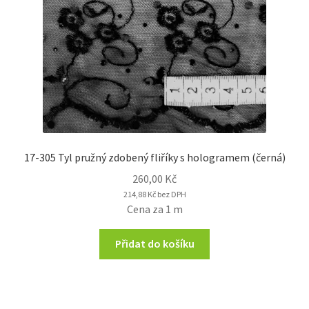
17-305 Tyl pružný zdobený fliříky s hologramem (černá)
260,00
Kč
214,88
Kč
bez DPH
Cena za 1 m
Přidat do košíku