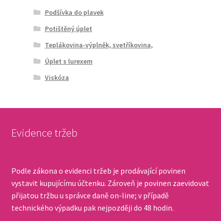
Podšívka do plavek
Potištěný úplet
Teplákovina-výplněk, svetříkovina,
Úplet s lurexem
Viskóza
Evidence tržeb
Podle zákona o evidenci tržeb je prodávající povinen
vystavit kupujícímu účtenku. Zároveň je povinen zaevidovat
přijatou tržbu u správce daně on-line; v případě
technického výpadku pak nejpozději do 48 hodin.