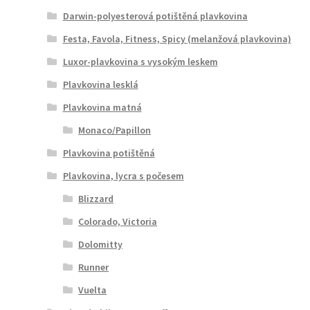
Darwin-polyesterová potištěná plavkovina
Festa, Favola, Fitness, Spicy (melanžová plavkovina)
Luxor-plavkovina s vysokým leskem
Plavkovina lesklá
Plavkovina matná
Monaco/Papillon
Plavkovina potištěná
Plavkovina, lycra s počesem
Blizzard
Colorado, Victoria
Dolomitty
Runner
Vuelta