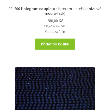
11-200 Hologram na úpletu s lurexem-kolečka (niveově
modrá-lesk)
280,00
Kč
231,40
Kč
bez DPH
Cena za 1 m
Přidat do košíku