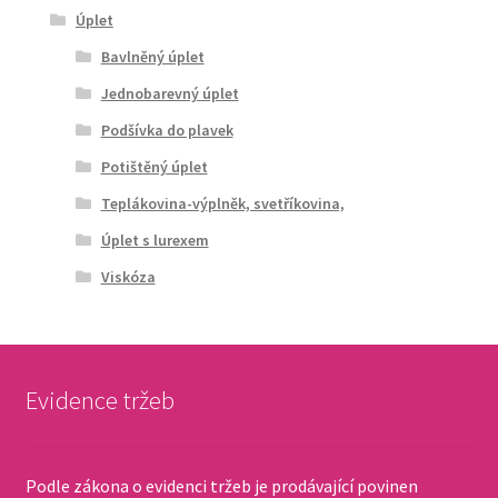
Úplet
Bavlněný úplet
Jednobarevný úplet
Podšívka do plavek
Potištěný úplet
Teplákovina-výplněk, svetříkovina,
Úplet s lurexem
Viskóza
Evidence tržeb
Podle zákona o evidenci tržeb je prodávající povinen