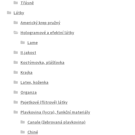
Třásně
Látky
Americký krep pružný
Hologramové a efektní látky
Lame
II.jakost
Kostýmovka, plášťovka
Krajka
Latex, koženka
Organza
Pajetkové (flitrové) látky
Plavkovina (lycra), funkční materiály
Canale (žebrovaná plavkovina)
Chiné