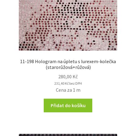
11-198 Hologram na úpletu s lurexem-kolečka
(starorůžová+růžová)
280,00
Kč
231,40
Kč
bez DPH
Cena za 1 m
Přidat do košíku