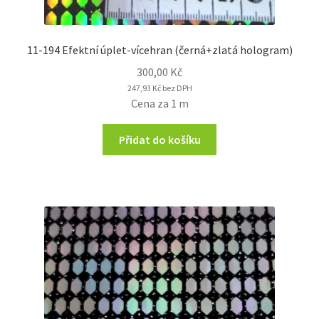
11-194 Efektní úplet-vícehran (černá+zlatá hologram)
300,00
Kč
247,93
Kč
bez DPH
Cena za 1 m
Přidat do košíku