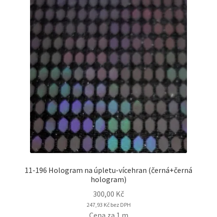
11-196 Hologram na úpletu-vícehran (černá+černá
hologram)
300,00
Kč
247,93
Kč
bez DPH
Cena za 1 m