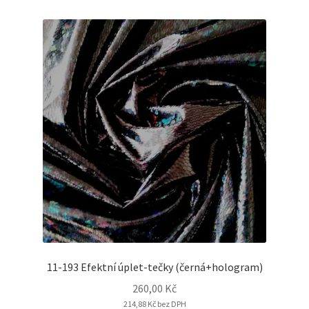
11-193 Efektní úplet-tečky (černá+hologram)
260,00
Kč
214,88
Kč
bez DPH