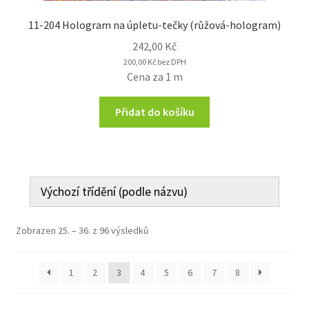
11-204 Hologram na úpletu-tečky (růžová-hologram)
242,00
Kč
200,00
Kč
bez DPH
Cena za 1 m
Přidat do košíku
Zobrazen 25. – 36. z 96 výsledků
1
2
3
4
5
6
7
8