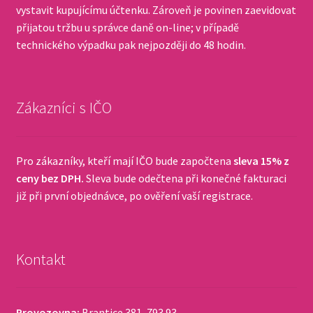
vystavit kupujícímu účtenku. Zároveň je povinen zaevidovat
přijatou tržbu u správce daně on-line; v případě
technického výpadku pak nejpozději do 48 hodin.
Zákazníci s IČO
Pro zákazníky, kteří mají IČO bude započtena
sleva 15% z
ceny bez DPH.
Sleva bude odečtena při konečné fakturaci
již při první objednávce, po ověření vaší registrace.
Kontakt
Provozovna:
Brantice 381, 793 93