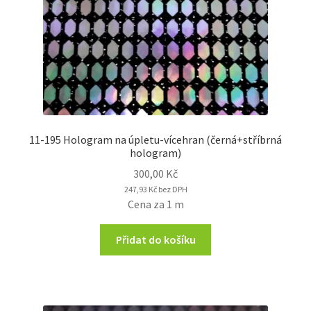
11-195 Hologram na úpletu-vícehran (černá+stříbrná
hologram)
300,00
Kč
247,93
Kč
bez DPH
Cena za 1 m
Přidat do košíku