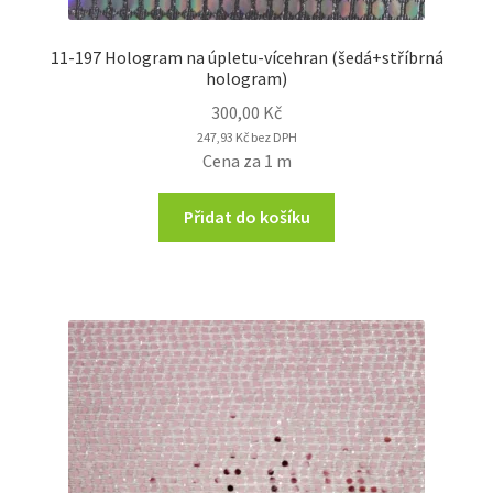
11-197 Hologram na úpletu-vícehran (šedá+stříbrná
hologram)
300,00
Kč
247,93
Kč
bez DPH
Cena za 1 m
Přidat do košíku