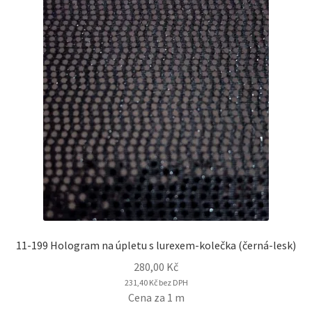
11-199 Hologram na úpletu s lurexem-kolečka (černá-lesk)
280,00
Kč
231,40
Kč
bez DPH
Cena za 1 m