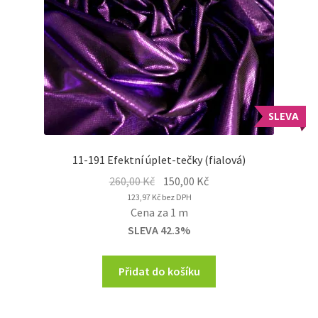
SLEVA
11-191 Efektní úplet-tečky (fialová)
Original
Current
260,00
Kč
150,00
Kč
price
price
123,97
Kč
bez DPH
Cena za 1 m
was:
is:
SLEVA 42.3%
260,00 Kč.
150,00 Kč.
Přidat do košíku