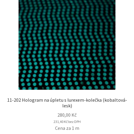
11-202 Hologram na úpletu s lurexem-kolečka (kobaltová-
lesk)
280,00
Kč
231,40
Kč
bez DPH
Cena za 1 m