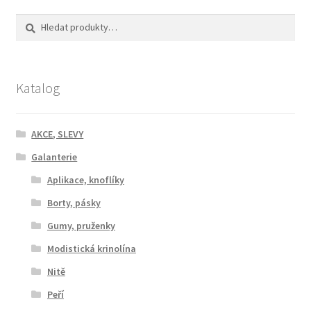
Hledat:
Hledat
Katalog
AKCE, SLEVY
Galanterie
Aplikace, knoflíky
Borty, pásky
Gumy, pruženky
Modistická krinolína
Nitě
Peří