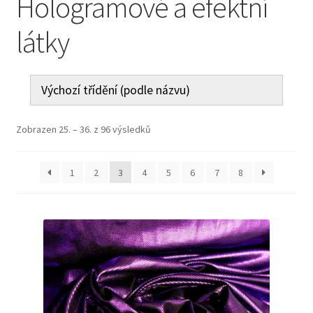
Hologramové a efektní
Jak nakupovat
látky
Aktuality
Kontakt
Zobrazen 25. – 36. z 96 výsledků
1
2
3
4
5
6
7
8