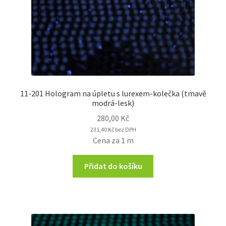
11-201 Hologram na úpletu s lurexem-kolečka (tmavě
modrá-lesk)
280,00
Kč
231,40
Kč
bez DPH
Cena za 1 m
Přidat do košíku