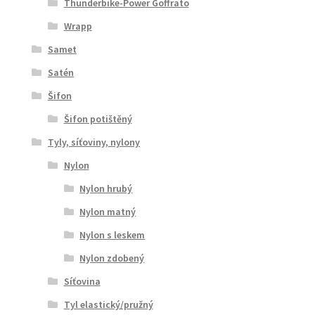
Thunderbike-Power Goffrato
Wrapp
Samet
Satén
Šifon
Šifon potištěný
Tyly, síťoviny, nylony
Nylon
Nylon hrubý
Nylon matný
Nylon s leskem
Nylon zdobený
Síťovina
Tyl elastický/pružný