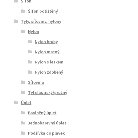
Šifon
Šifon potištěný
Tyly, síťoviny, nylony
Nylon
Nylon hrubý
Nylon matný
Nylon s leskem
Nylon zdobený
Síťovina
Tyl elastický/pružný
Úplet
Bavlněný úplet
Jednobarevný úplet
Podšívka do plavek