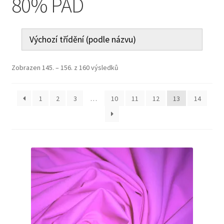
80% PAD
Jak nakupovat
Aktuality
Kontakt
Zobrazen 145. – 156. z 160 výsledků
1
2
3
…
10
11
12
13
14