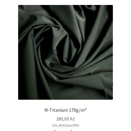
M-Titanium 170g/m²
280,00
Kč
231,40
Kč
bez DPH