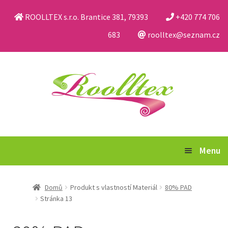
ROOLLTEX s.r.o. Brantice 381, 79393
+420 774 706
683
roolltex@seznam.cz
Přeskočit
Přejít
na
k
navigaci
obsahu
webu
Menu
Katalog
Domů
Produkt s vlastností Materiál
80% PAD
Stránka 13
Obchodní podmínky a reklamační řád