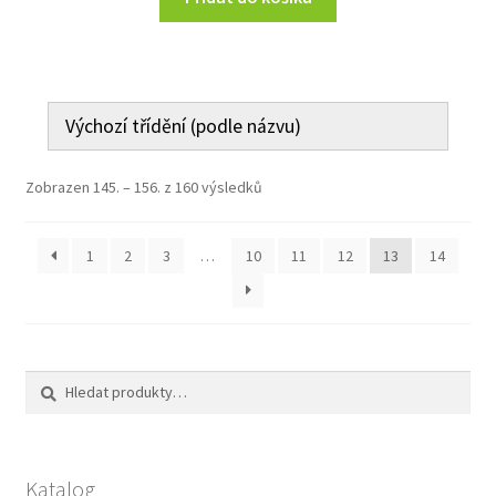
Zobrazen 145. – 156. z 160 výsledků
1
2
3
…
10
11
12
13
14
Hledat:
Hledat
Katalog