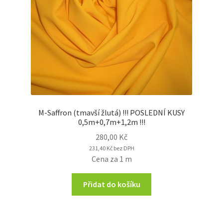
M-Saffron (tmavší žlutá) !!! POSLEDNÍ KUSY
0,5m+0,7m+1,2m !!!
280,00
Kč
231,40
Kč
bez DPH
Cena za 1 m
Přidat do košíku