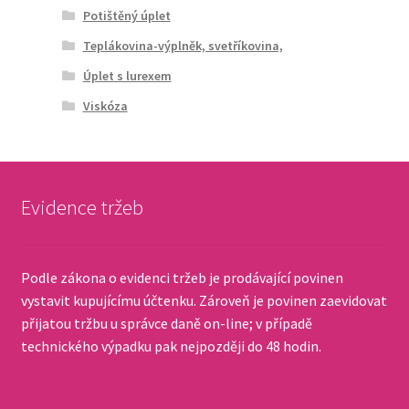
Potištěný úplet
Teplákovina-výplněk, svetříkovina,
Úplet s lurexem
Viskóza
Evidence tržeb
Podle zákona o evidenci tržeb je prodávající povinen
vystavit kupujícímu účtenku. Zároveň je povinen zaevidovat
přijatou tržbu u správce daně on-line; v případě
technického výpadku pak nejpozději do 48 hodin.