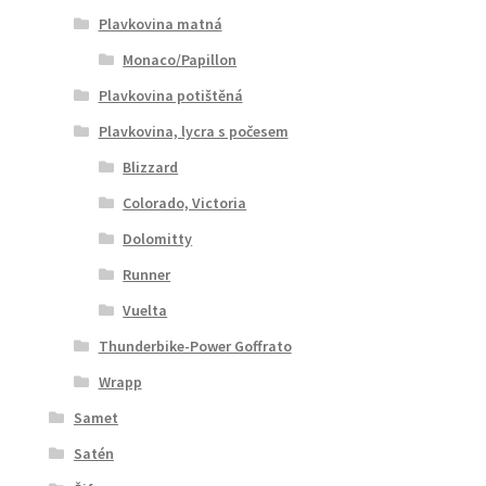
Plavkovina matná
Monaco/Papillon
Plavkovina potištěná
Plavkovina, lycra s počesem
Blizzard
Colorado, Victoria
Dolomitty
Runner
Vuelta
Thunderbike-Power Goffrato
Wrapp
Samet
Satén