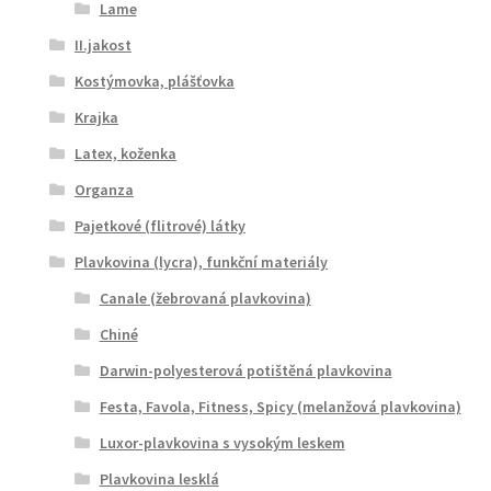
Lame
II.jakost
Kostýmovka, plášťovka
Krajka
Latex, koženka
Organza
Pajetkové (flitrové) látky
Plavkovina (lycra), funkční materiály
Canale (žebrovaná plavkovina)
Chiné
Darwin-polyesterová potištěná plavkovina
Festa, Favola, Fitness, Spicy (melanžová plavkovina)
Luxor-plavkovina s vysokým leskem
Plavkovina lesklá