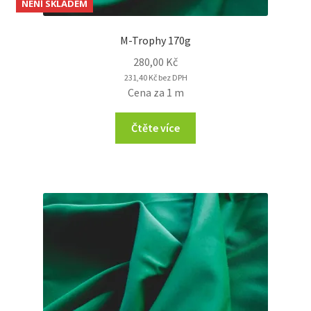
NENÍ SKLADEM
M-Trophy 170g
280,00
Kč
231,40
Kč
bez DPH
Cena za 1 m
Čtěte více