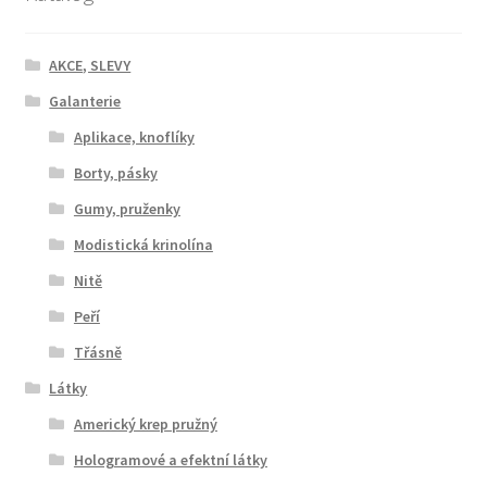
AKCE, SLEVY
Galanterie
Aplikace, knoflíky
Borty, pásky
Gumy, pruženky
Modistická krinolína
Nitě
Peří
Třásně
Látky
Americký krep pružný
Hologramové a efektní látky