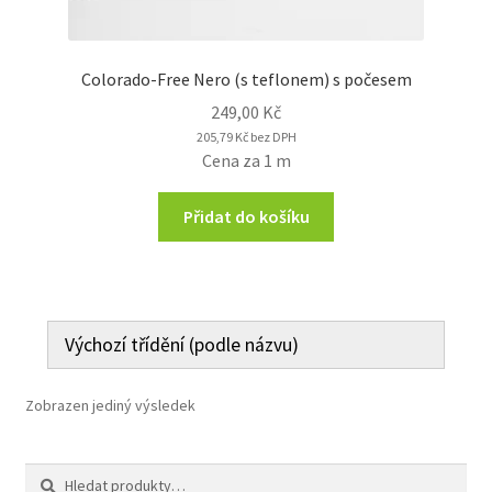
Colorado-Free Nero (s teflonem) s počesem
249,00
Kč
205,79
Kč
bez DPH
Cena za 1 m
Přidat do košíku
Zobrazen jediný výsledek
Hledat:
Hledat