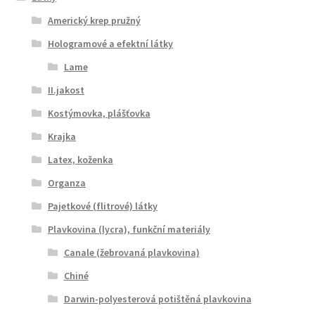
Americký krep pružný
Hologramové a efektní látky
Lame
II.jakost
Kostýmovka, plášťovka
Krajka
Latex, koženka
Organza
Pajetkové (flitrové) látky
Plavkovina (lycra), funkční materiály
Canale (žebrovaná plavkovina)
Chiné
Darwin-polyesterová potištěná plavkovina