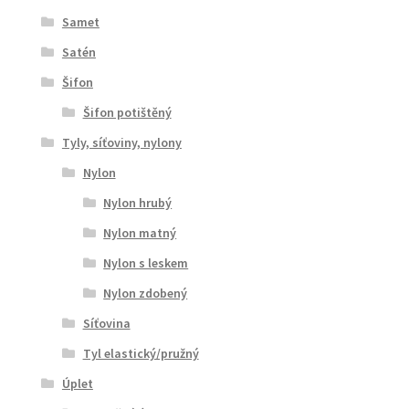
Samet
Satén
Šifon
Šifon potištěný
Tyly, síťoviny, nylony
Nylon
Nylon hrubý
Nylon matný
Nylon s leskem
Nylon zdobený
Síťovina
Tyl elastický/pružný
Úplet