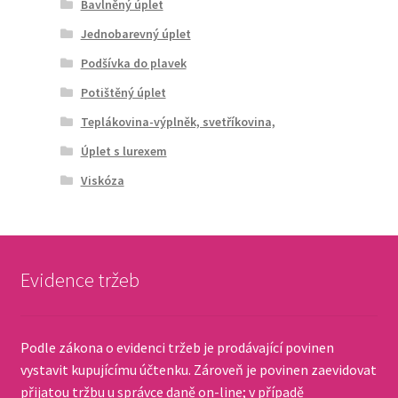
Bavlněný úplet
Jednobarevný úplet
Podšívka do plavek
Potištěný úplet
Teplákovina-výplněk, svetříkovina,
Úplet s lurexem
Viskóza
Evidence tržeb
Podle zákona o evidenci tržeb je prodávající povinen
vystavit kupujícímu účtenku. Zároveň je povinen zaevidovat
přijatou tržbu u správce daně on-line; v případě