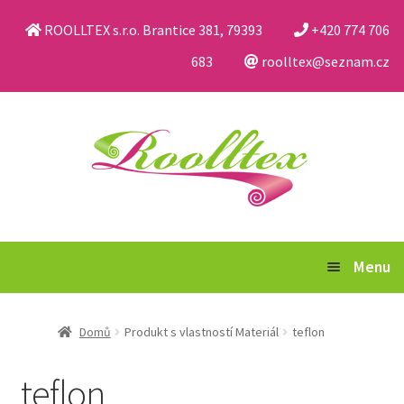
ROOLLTEX s.r.o. Brantice 381, 79393
+420 774 706
683
roolltex@seznam.cz
Přeskočit
Přejít
na
k
navigaci
obsahu
webu
Menu
Katalog
Domů
Produkt s vlastností Materiál
teflon
Obchodní podmínky a reklamační řád
teflon