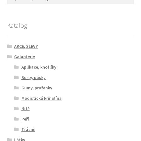
Katalog
AKCE, SLEVY
Galanterie
Aplikace, knoflíky
Borty, pásky
Gumy, pruženky
Modistická krinolína
Nitě
Peří
Třásně
Látky