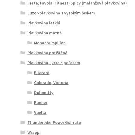
Festa, Favola, Fitness, Spicy (melanžová plavkovina)
Luxor-plavkovina s vysokým leskem
Plavkovina lesklá
Plavkovina matná
Monaco/Papillon
Plavkovina potištěná
Plavkovina, lycra s počesem
Blizzard
Colorado, Victoria
Dolomitty
Runner
Vuelta
Thunderbike-Power Goffrato
Wrapp