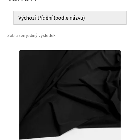
Jak nakupovat
Aktuality
Zobrazen jediný výsledek
Kontakt