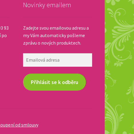
Novinky emailem
93 93
Zadejte svou emailovou adresu a
í po
my Vám automaticky pošleme
zprávu o nových produktech.
Emailová
adresa
Přihlásit se k odběru
oupení od smlouvy