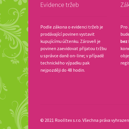
Evidence tržeb
Zák
Podle zákona o evidenci tržeb je
Pro 
prodávající povinen vystavit
bud
kupujícímu účtenku. Zároveň je
bez
povinen zaevidovat přijatou tržbu
kone
u správce daně on-line; v případě
obje
technického výpadku pak
regi
nejpozději do 48 hodin.
© 2021 Roolltex s.r.o. Všechna práva vyhrazen