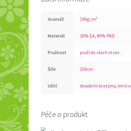
Gramáž
190g/m²
Materiál
20% EA
,
80% PAD
Pružnost
pruží do všech stran
Šíře
150cm
Užití
divadelní kostýmy
,
letní 
Péče o produkt