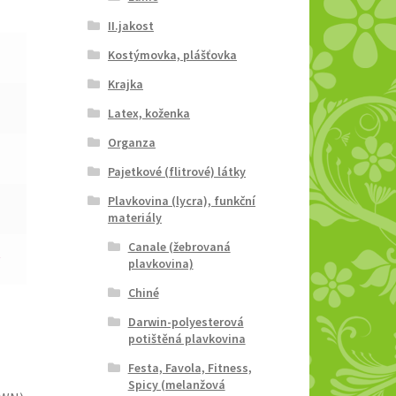
II.jakost
Kostýmovka, plášťovka
Krajka
Latex, koženka
Organza
Pajetkové (flitrové) látky
Plavkovina (lycra), funkční
materiály
Canale (žebrovaná
plavkovina)
Chiné
Darwin-polyesterová
potištěná plavkovina
Festa, Favola, Fitness,
Spicy (melanžová