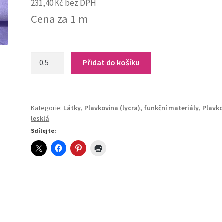
231,40
Kč
bez DPH
Cena za 1 m
L-
Přidat do košíku
Lilac
190g/m²
quantity
Kategorie:
Látky
,
Plavkovina (lycra), funkční materiály
,
Plavk
lesklá
Sdílejte: