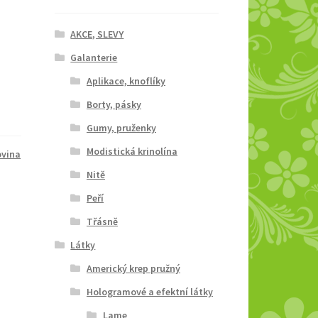
AKCE, SLEVY
Galanterie
Aplikace, knoflíky
Borty, pásky
Gumy, pruženky
Modistická krinolína
ovina
Nitě
Peří
Třásně
Látky
Americký krep pružný
Hologramové a efektní látky
Lame