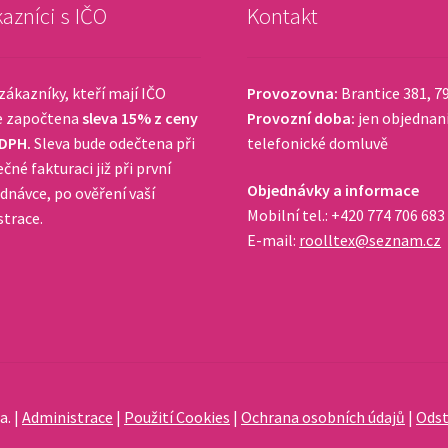
azníci s IČO
Kontakt
zákazníky, kteří mají IČO
Provozovna:
Brantice 381, 7
e započtena
sleva 15% z ceny
Provozní doba:
jen objednan
 DPH.
Sleva bude odečtena při
telefonické domluvě
čné fakturaci již při první
Objednávky a informace
dnávce, po ověření vaší
Mobilní tel.: +420 774 706 683
strace.
E-mail:
roolltex@seznam.cz
a. |
Administrace
|
Použití Cookies
|
Ochrana osobních údajů
|
Odst