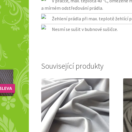
V pračce, max. teplota 40 °C, omezené 
a mírném odstřeďování prádla.
Žehlení prádla při max. teplotě žehlící p
Nesmí se sušit v bubnové sušičce.
Související produkty
SLEVA