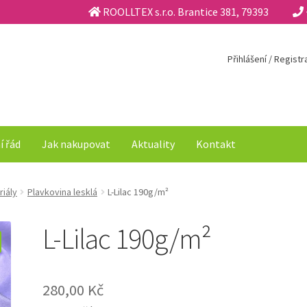
ROOLLTEX s.r.o. Brantice 381, 79393
Přihlášení / Regist
í řád
Jak nakupovat
Aktuality
Kontakt
riály
Plavkovina lesklá
L-Lilac 190g/m²
L-Lilac 190g/m²
280,00
Kč