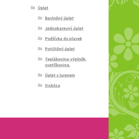
Úplet
Bavlněný úplet
Jednobarevný úplet
Podšívka do plavek
Potištěný úplet
Teplákovina-výplněk,
svetříkovina,
Úplet s lurexem
Viskóza