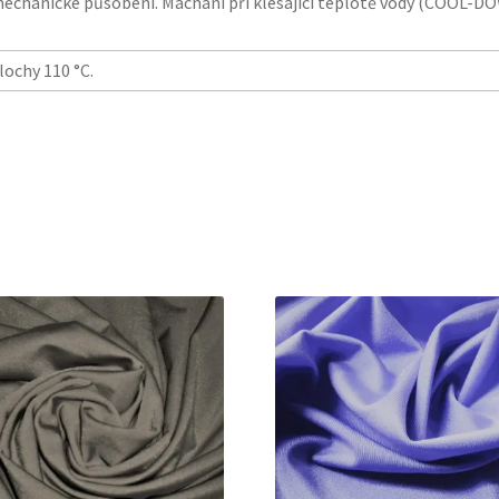
mechanické působení. Máchání při klesající teplotě vody (COOL-D
lochy 110 °C.