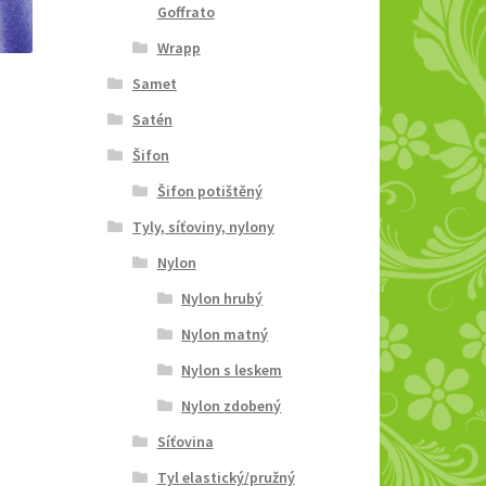
Goffrato
Wrapp
Samet
Satén
Šifon
Šifon potištěný
Tyly, síťoviny, nylony
Nylon
Nylon hrubý
Nylon matný
Nylon s leskem
Nylon zdobený
Síťovina
Tyl elastický/pružný