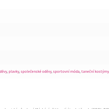
oděvy
,
plavky
,
společenské oděvy
,
sportovní móda
,
taneční kostýmy