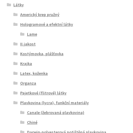
Látky
Americký krep pružný
Hologramové a efektní látky
Lame
II.jakost
Kostýmovka, plášťovka
Krajka
Latex, koženka
Organza
Pajetkové (flitrové) látky
Plavkovina (lycra), funkční materiály
Canale (žebrovaná plavkovina)
Chiné
Darwin-polyesterová potištěná plavkovina