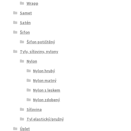
Wrapp
Samet
Satén
Šifon
Šifon potištěný
Tyly, síťoviny, nylony
Nylon
Nylon hrubý
Nylon matný
Nylon s leskem
Nylon zdobený
Síťovina
Tyl elastický/pružný
Úplet