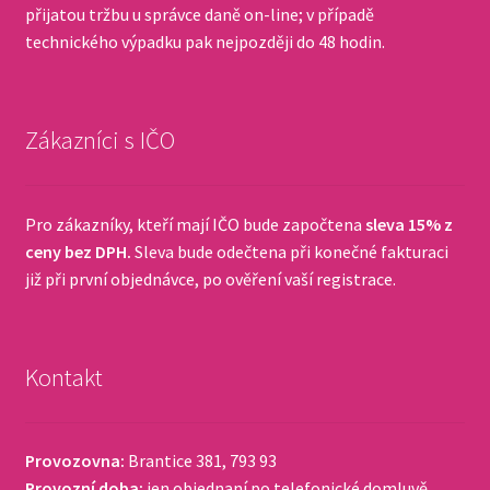
přijatou tržbu u správce daně on-line; v případě
technického výpadku pak nejpozději do 48 hodin.
Zákazníci s IČO
Pro zákazníky, kteří mají IČO bude započtena
sleva 15% z
ceny bez DPH.
Sleva bude odečtena při konečné fakturaci
již při první objednávce, po ověření vaší registrace.
Kontakt
Provozovna:
Brantice 381, 793 93
Provozní doba:
jen objednaní po telefonické domluvě