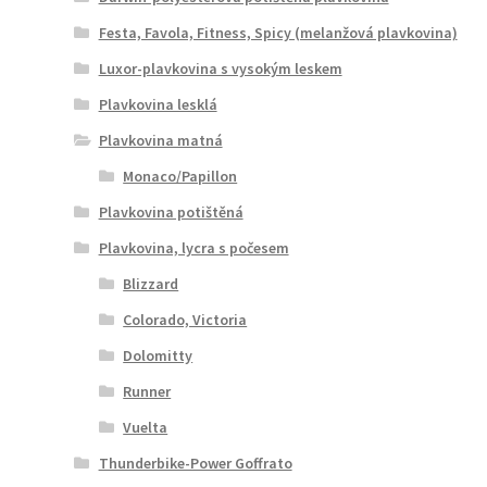
Festa, Favola, Fitness, Spicy (melanžová plavkovina)
Luxor-plavkovina s vysokým leskem
Plavkovina lesklá
Plavkovina matná
Monaco/Papillon
Plavkovina potištěná
Plavkovina, lycra s počesem
Blizzard
Colorado, Victoria
Dolomitty
Runner
Vuelta
Thunderbike-Power Goffrato