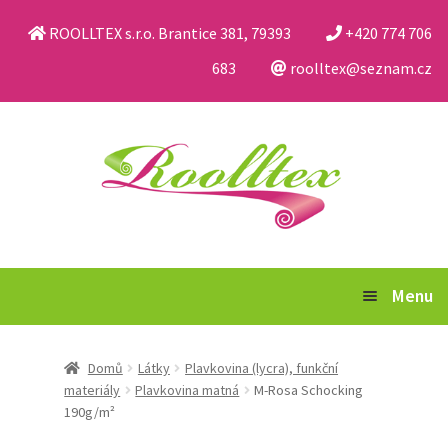
ROOLLTEX s.r.o. Brantice 381, 79393
+420 774 706
683
roolltex@seznam.cz
Přeskočit
Přejít
na
k
navigaci
obsahu
webu
Menu
Katalog
Domů
Látky
Plavkovina (lycra), funkční
materiály
Plavkovina matná
M-Rosa Schocking
Obchodní podmínky a reklamační řád
190g/m²