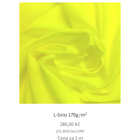
L-Sirio 170g/m²
280,00
Kč
231,40
Kč
bez DPH
Cena za 1 m