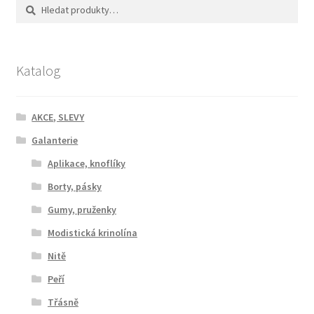
Hledat:
Hledat
Katalog
AKCE, SLEVY
Galanterie
Aplikace, knoflíky
Borty, pásky
Gumy, pruženky
Modistická krinolína
Nitě
Peří
Třásně