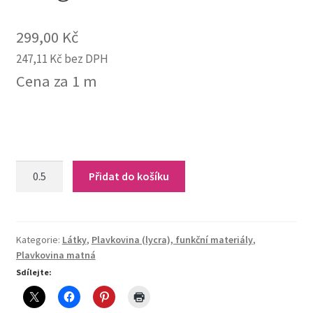
299,00
Kč
247,11
Kč
bez DPH
Cena za 1 m
M-
Přidat do košíku
Rosa
Schocking
190g/m²
quantity
Kategorie:
Látky
,
Plavkovina (lycra), funkční materiály
,
Plavkovina matná
Sdílejte: