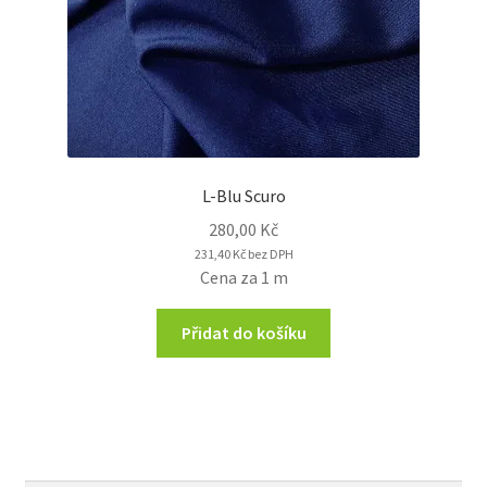
L-Blu Scuro
280,00
Kč
231,40
Kč
bez DPH
Cena za 1 m
Přidat do košíku