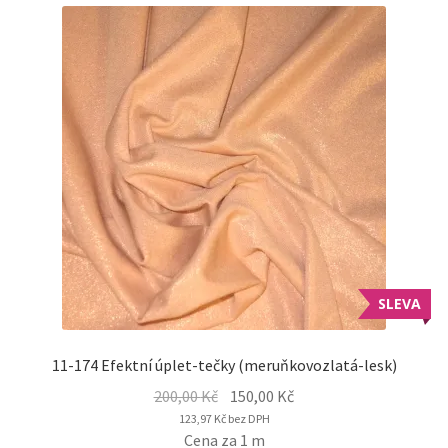
SLEVA
11-174 Efektní úplet-tečky (meruňkovozlatá-lesk)
Original
Current
200,00
Kč
150,00
Kč
price
price
123,97
Kč
bez DPH
Cena za 1 m
was:
is: