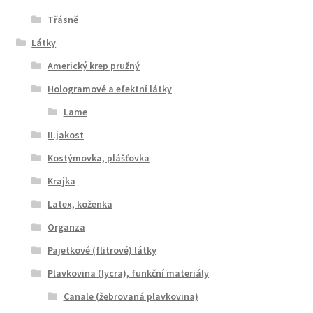
Třásně
Látky
Americký krep pružný
Hologramové a efektní látky
Lame
II.jakost
Kostýmovka, plášťovka
Krajka
Latex, koženka
Organza
Pajetkové (flitrové) látky
Plavkovina (lycra), funkční materiály
Canale (žebrovaná plavkovina)