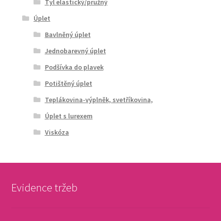
Tyl elastický/pružný
Úplet
Bavlněný úplet
Jednobarevný úplet
Podšívka do plavek
Potištěný úplet
Teplákovina-výplněk, svetříkovina,
Úplet s lurexem
Viskóza
Evidence tržeb