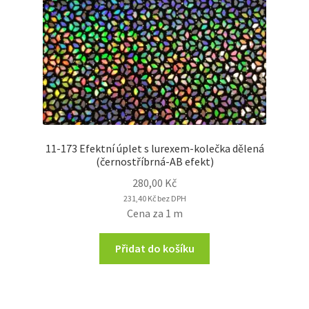
11-173 Efektní úplet s lurexem-kolečka dělená
(černostříbrná-AB efekt)
280,00
Kč
231,40
Kč
bez DPH
Cena za 1 m
Přidat do košíku