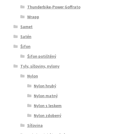
Thunderbike-Power Goffrato
Wrapp
Samet
Satén
Šifon
Šifon potištěný
Tyly, síťoviny, nylony
Nylon
Nylon hrubý
Nylon matný
Nylon s leskem
Nylon zdobený
Síťovina