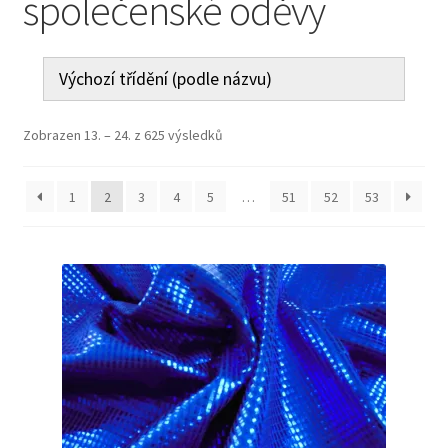
společenské oděvy
Jak nakupovat
Aktuality
Kontakt
Zobrazen 13. – 24. z 625 výsledků
1
2
3
4
5
…
51
52
53