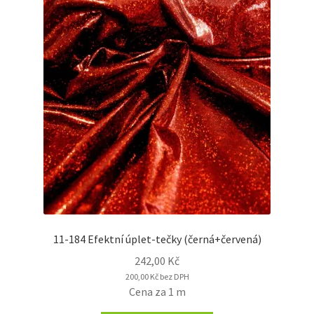
11-184 Efektní úplet-tečky (černá+červená)
242,00
Kč
200,00
Kč
bez DPH
Cena za 1 m