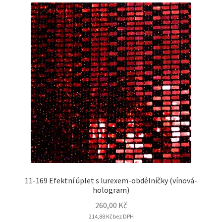
11-169 Efektní úplet s lurexem-obdélníčky (vínová-
hologram)
260,00
Kč
214,88
Kč
bez DPH