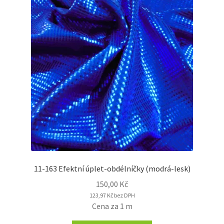
11-163 Efektní úplet-obdélníčky (modrá-lesk)
150,00
Kč
123,97
Kč
bez DPH
Cena za 1 m