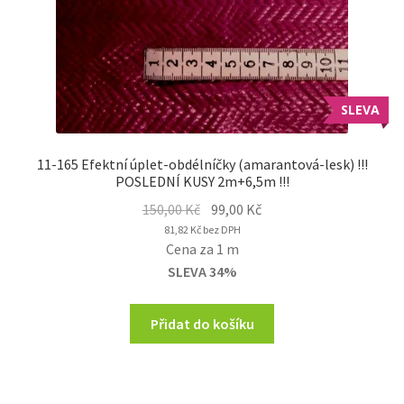
SLEVA
11-165 Efektní úplet-obdélníčky (amarantová-lesk) !!!
POSLEDNÍ KUSY 2m+6,5m !!!
Original
Current
150,00
Kč
99,00
Kč
price
price
81,82
Kč
bez DPH
Cena za 1 m
was:
is:
SLEVA 34%
150,00 Kč.
99,00 Kč.
Přidat do košíku