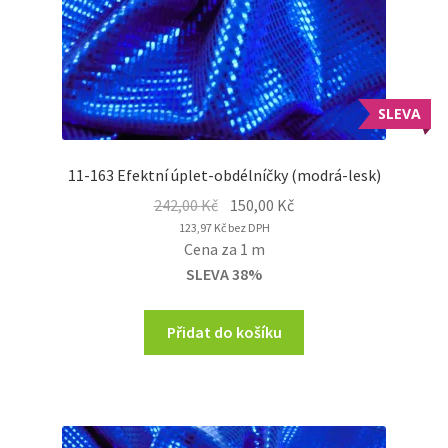
SLEVA
11-163 Efektní úplet-obdélníčky (modrá-lesk)
Original
Current
242,00
Kč
150,00
Kč
price
price
123,97
Kč
bez DPH
Cena za 1 m
was:
is:
SLEVA 38%
242,00 Kč.
150,00 Kč.
Přidat do košíku