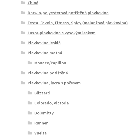
Chiné
Darwin-polyesterová potištěná plavkovina
Festa, Favola, Fitness, Spicy (melanžová plavkovina)
Luxor-plavkovina s vysokým leskem
Plavkovina lesklá
Plavkovina matná
Monaco/Papillon
Plavkovina potištěná
Plavkovina, lycra s počesem
Blizzard
Colorado, Victoria
Dolomitty
Runner
Vuelta