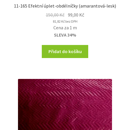
11-165 Efektní úplet-obdélníčky (amarantová-lesk)
Original
Current
150,00
Kč
99,00
Kč
price
price
81,82
Kč
bez DPH
Cena za 1 m
was:
is:
SLEVA 34%
150,00 Kč.
99,00 Kč.
Přidat do košíku