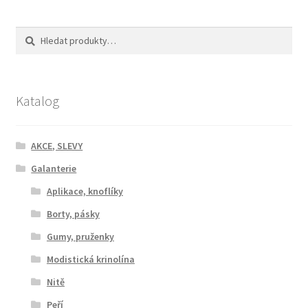
Hledat:
Hledat
Katalog
AKCE, SLEVY
Galanterie
Aplikace, knoflíky
Borty, pásky
Gumy, pruženky
Modistická krinolína
Nitě
Peří