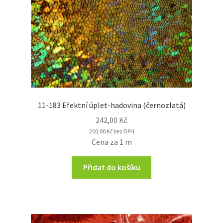
11-183 Efektní úplet-hadovina (černozlatá)
242,00
Kč
200,00
Kč
bez DPH
Cena za 1 m
Přidat do košíku