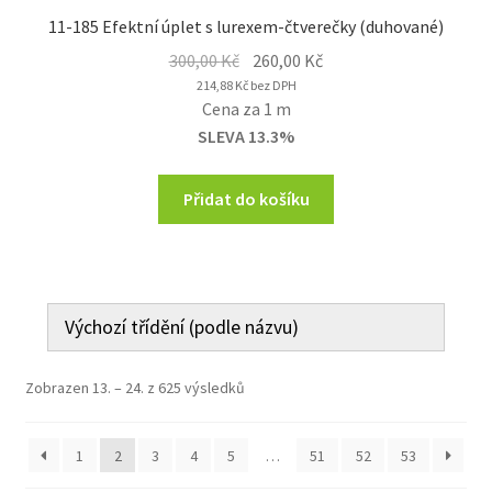
11-185 Efektní úplet s lurexem-čtverečky (duhované)
Original
Current
300,00
Kč
260,00
Kč
price
price
214,88
Kč
bez DPH
Cena za 1 m
was:
is:
SLEVA 13.3%
300,00 Kč.
260,00 Kč.
Přidat do košíku
Zobrazen 13. – 24. z 625 výsledků
1
2
3
4
5
…
51
52
53