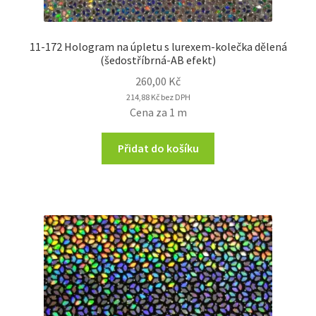
11-172 Hologram na úpletu s lurexem-kolečka dělená
(šedostříbrná-AB efekt)
260,00
Kč
214,88
Kč
bez DPH
Cena za 1 m
Přidat do košíku