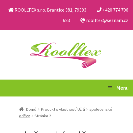
ROOLLTEX s.r.o. Brantice 381, 79393
+420 774 706
683
roolltex@seznam.cz
Přeskočit
Přejít
na
k
navigaci
obsahu
webu
Menu
Katalog
Domů
Produkt s vlastností Užití
společenské
oděvy
Stránka 2
Obchodní podmínky a reklamační řád