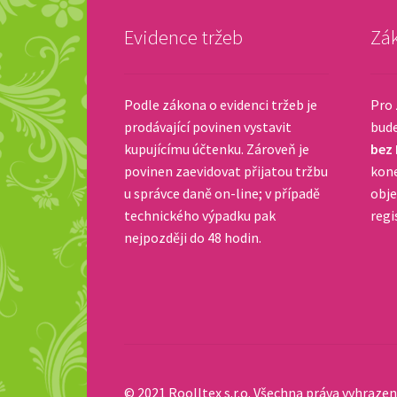
Evidence tržeb
Zák
Podle zákona o evidenci tržeb je
Pro 
prodávající povinen vystavit
bud
kupujícímu účtenku. Zároveň je
bez
povinen zaevidovat přijatou tržbu
kone
u správce daně on-line; v případě
obje
technického výpadku pak
regi
nejpozději do 48 hodin.
© 2021 Roolltex s.r.o. Všechna práva vyhrazen