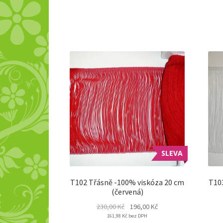
SLEVA
T102 Třásně -100% viskóza 20 cm
T10
(červená)
Original
Current
230,00
Kč
196,00
Kč
161,98
Kč
price
bez DPH
price