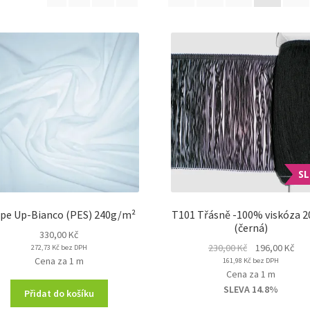
S
pe Up-Bianco (PES) 240g/m²
T101 Třásně -100% viskóza 2
(černá)
330,00
Kč
Original
Cur
230,00
Kč
196,00
Kč
272,73
Kč
bez DPH
Cena za 1 m
161,98
Kč
price
bez DPH
pri
Cena za 1 m
was:
is:
SLEVA 14.8%
230,00 Kč.
196,
Přidat do košíku