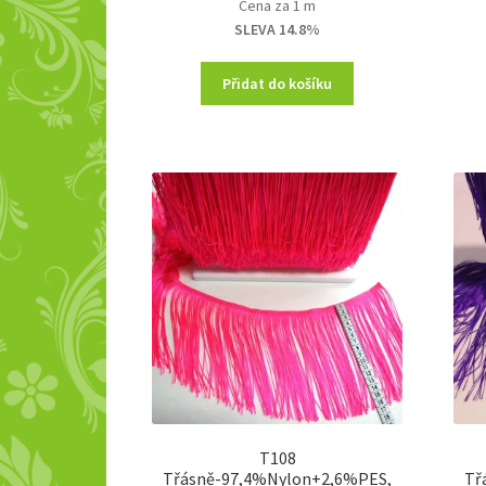
Cena za 1 m
was:
is:
SLEVA 14.8%
230,00 Kč.
196,00 Kč.
Přidat do košíku
T108
Třásně-97,4%Nylon+2,6%PES,
Tř