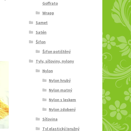
Goffrato
Wrapp
Samet
Satén
Šifon
Šifon potištěný
Tyly, síťoviny, nylony
Nylon
Nylon hrubý
Nylon matný
Nylon s leskem
Nylon zdobený
Síťovina
Tyl elastický/pružný