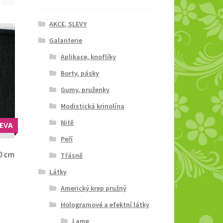
AKCE, SLEVY
Galanterie
Aplikace, knoflíky
Borty, pásky
Gumy, pruženky
Modistická krinolína
Nitě
LEVA
Peří
0 cm
Třásně
Látky
rent
Americký krep pružný
ce
Hologramové a efektní látky
00 Kč.
Lame