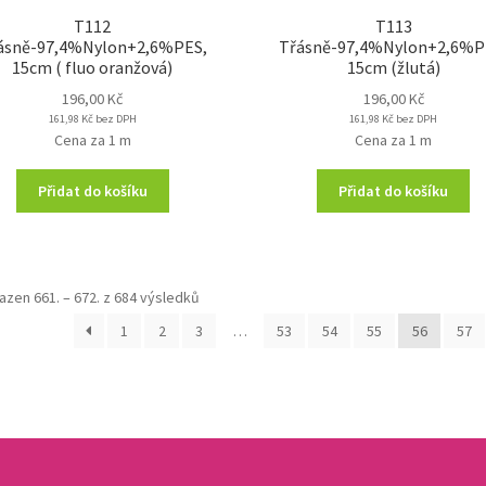
T112
T113
ásně-97,4%Nylon+2,6%PES,
Třásně-97,4%Nylon+2,6%P
15cm ( fluo oranžová)
15cm (žlutá)
196,00
Kč
196,00
Kč
161,98
Kč
bez DPH
161,98
Kč
bez DPH
Cena za 1 m
Cena za 1 m
Přidat do košíku
Přidat do košíku
azen 661. – 672. z 684 výsledků
1
2
3
…
53
54
55
56
57