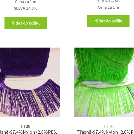
Cena za 1 m
161,98
Kč
bez DPH
was:
is:
Cena za 1 m
SLEVA 14.8%
230,00 Kč.
196,00 Kč.
Přidat do košíku
Přidat do košíku
T109
T110
ásně-97,4%Nylon+2,6%PES,
Třásně-97,4%Nylon+2,6%P