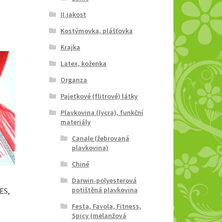
II.jakost
Kostýmovka, plášťovka
Krajka
Latex, koženka
Organza
Pajetkové (flitrové) látky
Plavkovina (lycra), funkční
materiály
Canale (žebrovaná
plavkovina)
Chiné
Darwin-polyesterová
potištěná plavkovina
ES,
Festa, Favola, Fitness,
Spicy (melanžová