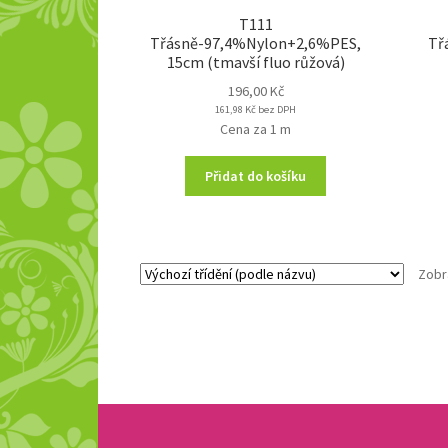
T111
Třásně-97,4%Nylon+2,6%PES,
Tř
15cm (tmavší fluo růžová)
196,00
Kč
161,98
Kč
bez DPH
Cena za 1 m
Přidat do košíku
Zobr