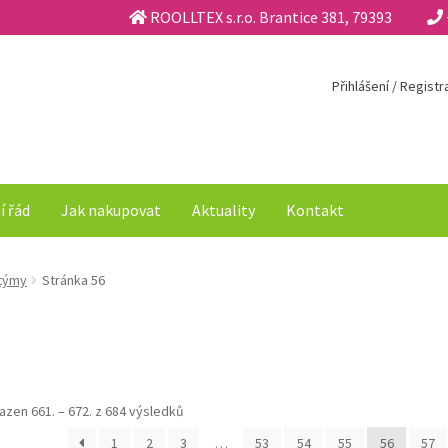
ROOLLTEX s.r.o. Brantice 381, 79393
Přihlášení / Regist
í řád
Jak nakupovat
Aktuality
Kontakt
stýmy
Stránka 56
azen 661. – 672. z 684 výsledků
1
2
3
…
53
54
55
56
57