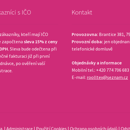
azníci s IČO
Kontakt
zákazníky, kteří mají IČO
Provozovna:
Brantice 381, 7
e započtena
sleva 15% z ceny
Provozní doba:
jen objednan
 DPH.
Sleva bude odečtena při
telefonické domluvě
čné fakturaci již při první
Objednávky a informace
dnávce, po ověření vaší
Mobilní tel.: +420 774 706 683
strace.
E-mail:
roolltex@seznam.cz
a. |
Administrace
|
Použití Cookies
|
Ochrana osobních údajů
|
Odst