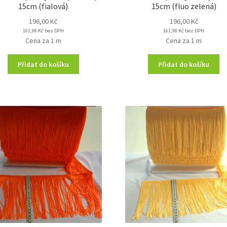
15cm (fialová)
15cm (fluo zelená)
196,00
Kč
196,00
Kč
161,98
Kč
bez DPH
161,98
Kč
bez DPH
Cena za 1 m
Cena za 1 m
Přidat do košíku
Přidat do košíku