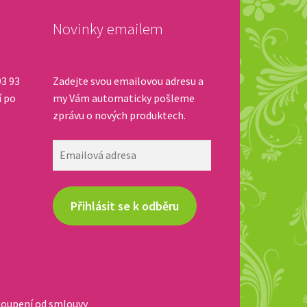
Novinky emailem
93 93
Zadejte svou emailovou adresu a
í po
my Vám automaticky pošleme
zprávu o nových produktech.
Emailová
adresa
Přihlásit se k odběru
oupení od smlouvy