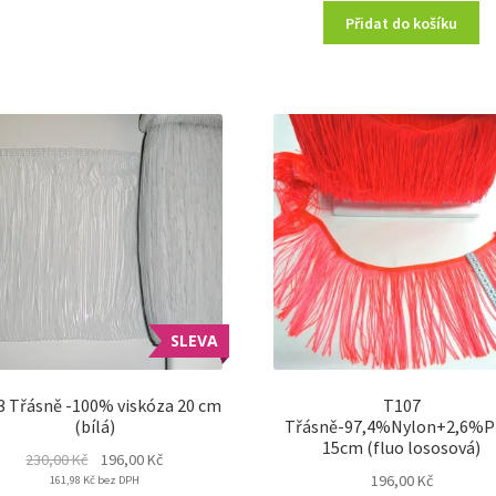
Přidat do košíku
SLEVA
3 Třásně -100% viskóza 20 cm
T107
(bílá)
Třásně-97,4%Nylon+2,6%P
15cm (fluo lososová)
Original
Current
230,00
Kč
196,00
Kč
196,00
Kč
161,98
Kč
price
bez DPH
price