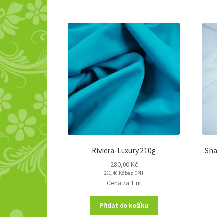
Riviera-Luxury 210g
Sha
280,00
Kč
231,40
Kč
bez DPH
Cena za 1 m
Přidat do košíku