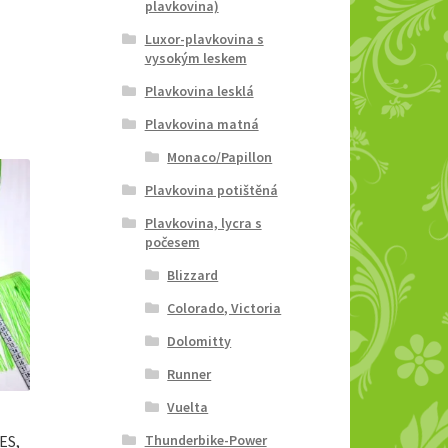
plavkovina)
Luxor-plavkovina s
vysokým leskem
Plavkovina lesklá
Plavkovina matná
Monaco/Papillon
Plavkovina potištěná
Plavkovina, lycra s
počesem
Blizzard
Colorado, Victoria
Dolomitty
Runner
Vuelta
Thunderbike-Power
ES,