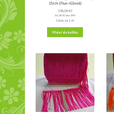
15cm (fluo růžová)
196,00
Kč
161,98
Kč
bez DPH
Cena za 1 m
Přidat do košíku