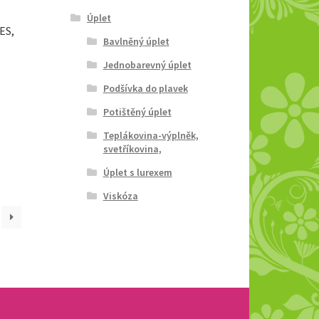
Úplet
ES,
Bavlněný úplet
Jednobarevný úplet
Podšívka do plavek
Potištěný úplet
Teplákovina-výplněk,
svetříkovina,
Úplet s lurexem
Viskóza