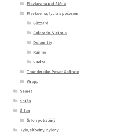
Plavkovina potištěná
Plavkovina, lycra s počesem
Blizzard
Colorado, Victoria
Dolomitty
Runner
Vuelta
Thunderbike-Power Goffrato
Wrapp
Samet
Satén
Šifon
Šifon potištěný
Tyly, síťoviny, nylony