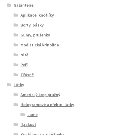
Galanterie
Aplikace, knoflíky
Borty, pásky
Gumy, pruženky
Modistická krinolína
Nitě
Peří
Třásně
Látky
Americký krep pružný
Hologramové a efektní látky
Lame
II.jakost
Kostýmovka, plášťovka