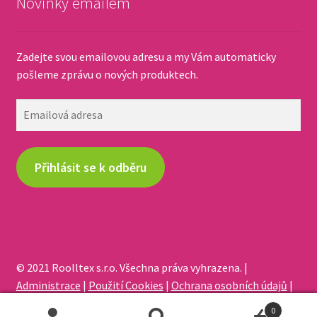
Novinky emailem
Zadejte svou emailovou adresu a my Vám automaticky
pošleme zprávu o nových produktech.
Emailová
adresa
Přihlásit se k odběru
© 2021 Roolltex s.r.o. Všechna práva vyhrazena. |
Administrace
|
Použití Cookies
|
Ochrana osobních údajů
|
Odstoupení od smlouvy
0