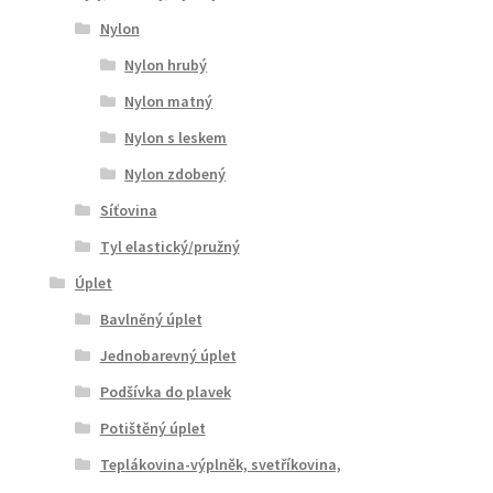
Nylon
Nylon hrubý
Nylon matný
Nylon s leskem
Nylon zdobený
Síťovina
Tyl elastický/pružný
Úplet
Bavlněný úplet
Jednobarevný úplet
Podšívka do plavek
Potištěný úplet
Teplákovina-výplněk, svetříkovina,