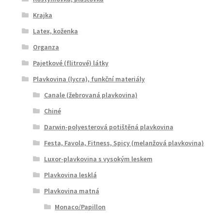
Krajka
Latex, koženka
Organza
Pajetkové (flitrové) látky
Plavkovina (lycra), funkční materiály
Canale (žebrovaná plavkovina)
Chiné
Darwin-polyesterová potištěná plavkovina
Festa, Favola, Fitness, Spicy (melanžová plavkovina)
Luxor-plavkovina s vysokým leskem
Plavkovina lesklá
Plavkovina matná
Monaco/Papillon