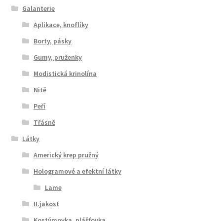
Galanterie
Aplikace, knoflíky
Borty, pásky
Gumy, pruženky
Modistická krinolína
Nitě
Peří
Třásně
Látky
Americký krep pružný
Hologramové a efektní látky
Lame
II.jakost
Kostýmovka, plášťovka