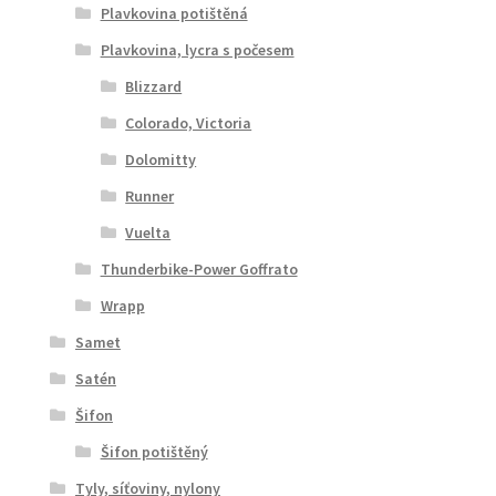
Plavkovina potištěná
Plavkovina, lycra s počesem
Blizzard
Colorado, Victoria
Dolomitty
Runner
Vuelta
Thunderbike-Power Goffrato
Wrapp
Samet
Satén
Šifon
Šifon potištěný
Tyly, síťoviny, nylony