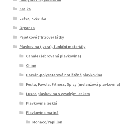
Krajka
Latex, koženka
Organza
Pajetkové (flitrové) látky
Plavkovina (lycra), funkční materiály
Canale (žebrovaná plavkovina)
Chiné
Darwin-polyesterová potištěná plavkovina
Festa, Favola, Fitness, Spicy (melanžová plavkovina)
Luxor-plavkovina s vysokým leskem
Plavkovina lesklá
Plavkovina matná
Monaco/Papillon