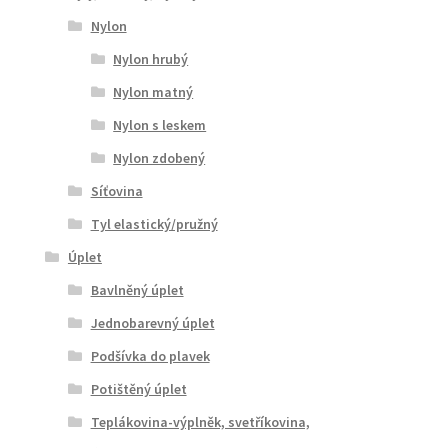
Nylon
Nylon hrubý
Nylon matný
Nylon s leskem
Nylon zdobený
Síťovina
Tyl elastický/pružný
Úplet
Bavlněný úplet
Jednobarevný úplet
Podšívka do plavek
Potištěný úplet
Teplákovina-výplněk, svetříkovina,