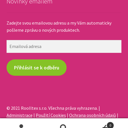
Novinky emailem
Zadejte svou emailovou adresu a my Vám automaticky
pošleme zprávu o nových produktech.
Emailová
adresa
Přihlásit se k odběru
© 2021 Roolltex s.r.o. Všechna práva vyhrazena. |
Administrace
|
Použití Cookies
|
Ochrana osobních údajů
|
Odstoupení od smlouvy
0