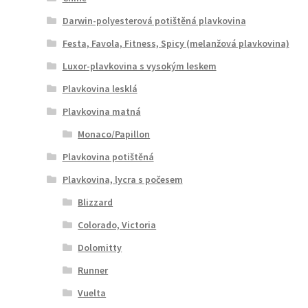
Darwin-polyesterová potištěná plavkovina
Festa, Favola, Fitness, Spicy (melanžová plavkovina)
Luxor-plavkovina s vysokým leskem
Plavkovina lesklá
Plavkovina matná
Monaco/Papillon
Plavkovina potištěná
Plavkovina, lycra s počesem
Blizzard
Colorado, Victoria
Dolomitty
Runner
Vuelta