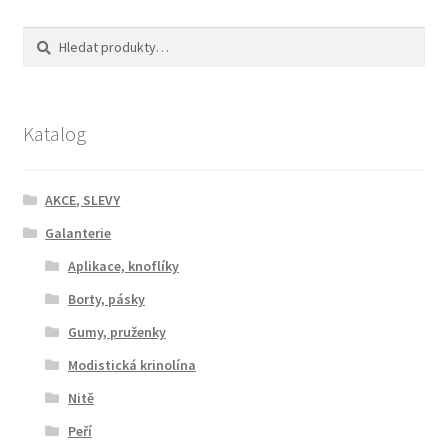
Hledat:
Hledat
Katalog
AKCE, SLEVY
Galanterie
Aplikace, knoflíky
Borty, pásky
Gumy, pruženky
Modistická krinolína
Nitě
Peří