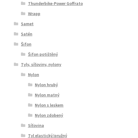
Thunderbike-Power Goffrato
Wrapp
Samet
Satén
Šifon
Šifon potištěný
Tyly, síťoviny, nylony
Nylon
Nylon hrubý
Nylon matný
Nylon s leskem
Nylon zdobený
Síťovina
Tyl elastický/pružný