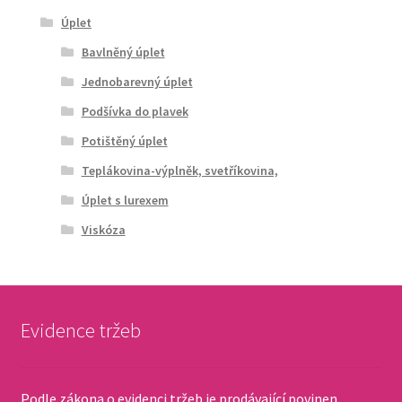
Úplet
Bavlněný úplet
Jednobarevný úplet
Podšívka do plavek
Potištěný úplet
Teplákovina-výplněk, svetříkovina,
Úplet s lurexem
Viskóza
Evidence tržeb
Podle zákona o evidenci tržeb je prodávající povinen