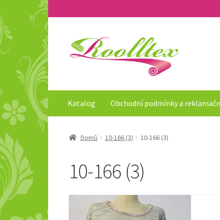
Přeskočit
Přejít
na
k
navigaci
obsahu
webu
Katalog
Obchodní podmínky a reklamačn
Domů
10-166 (3)
10-166 (3)
10-166 (3)