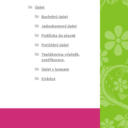
Úplet
Bavlněný úplet
Jednobarevný úplet
Podšívka do plavek
Potištěný úplet
Teplákovina-výplněk,
svetříkovina,
Úplet s lurexem
Viskóza