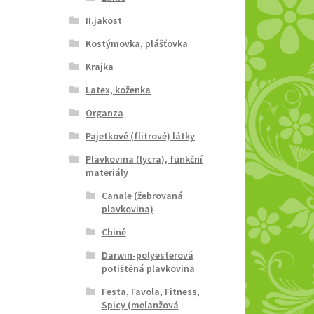
II.jakost
Kostýmovka, plášťovka
Krajka
Latex, koženka
Organza
Pajetkové (flitrové) látky
Plavkovina (lycra), funkční
materiály
Canale (žebrovaná
plavkovina)
Chiné
Darwin-polyesterová
potištěná plavkovina
Festa, Favola, Fitness,
Spicy (melanžová