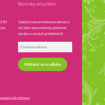
Novinky emailem
93 93
Zadejte svou emailovou adresu a
í po
my Vám automaticky pošleme
zprávu o nových produktech.
Emailová
adresa
Přihlásit se k odběru
oupení od smlouvy