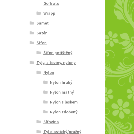
Goffrato
Wrapp
Samet
Satén
Šifon
Šifon potištěný
Tyly, síťoviny, nylony
Nylon
Nylon hrubý
Nylon matný
Nylon s leskem
Nylon zdobený
Síťovina
Tyl elastický/pružný