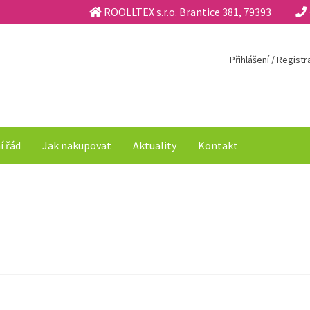
ROOLLTEX s.r.o. Brantice 381, 79393
Přihlášení / Regist
í řád
Jak nakupovat
Aktuality
Kontakt