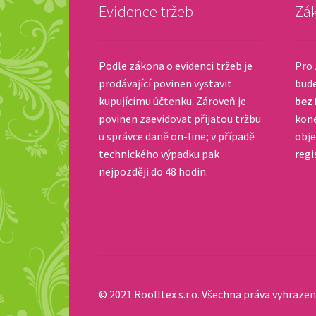
Evidence tržeb
Zák
Podle zákona o evidenci tržeb je
Pro 
prodávající povinen vystavit
bud
kupujícímu účtenku. Zároveň je
bez
povinen zaevidovat přijatou tržbu
kone
u správce daně on-line; v případě
obje
technického výpadku pak
regi
nejpozději do 48 hodin.
© 2021 Roolltex s.r.o. Všechna práva vyhrazen