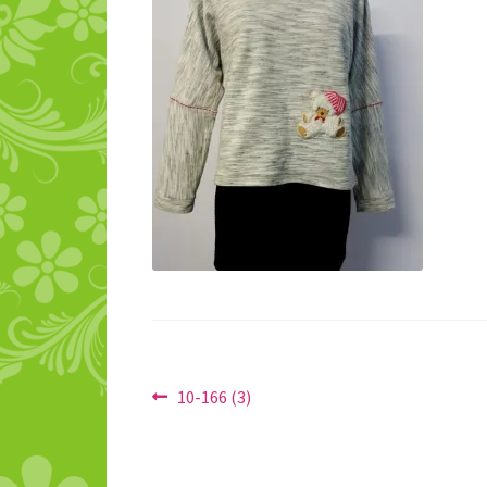
Navigace
Předchozí
10-166 (3)
příspěvek:
pro
příspěvek