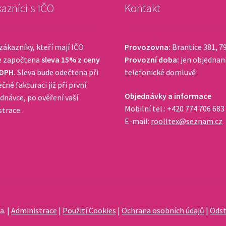
azníci s IČO
Kontakt
zákazníky, kteří mají IČO
Provozovna:
Brantice 381, 7
e započtena
sleva 15% z ceny
Provozní doba:
jen objednan
 DPH.
Sleva bude odečtena při
telefonické domluvě
čné fakturaci již při první
Objednávky a informace
dnávce, po ověření vaší
Mobilní tel.: +420 774 706 683
strace.
E-mail:
roolltex@seznam.cz
a. |
Administrace
|
Použití Cookies
|
Ochrana osobních údajů
|
Odst