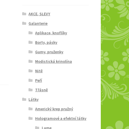
AKCE, SLEVY
Galanterie
Aplikace, knoflíky
Borty, pásky
Gumy, pruženky
Modistická krinolína
Nitě
Peří
Třásně
Látky
Americký krep pružný
Hologramové a efektní látky
Lame