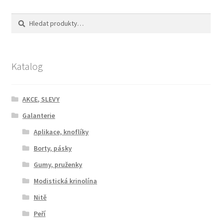
Hledat:
Hledat
Katalog
AKCE, SLEVY
Galanterie
Aplikace, knoflíky
Borty, pásky
Gumy, pruženky
Modistická krinolína
Nitě
Peří