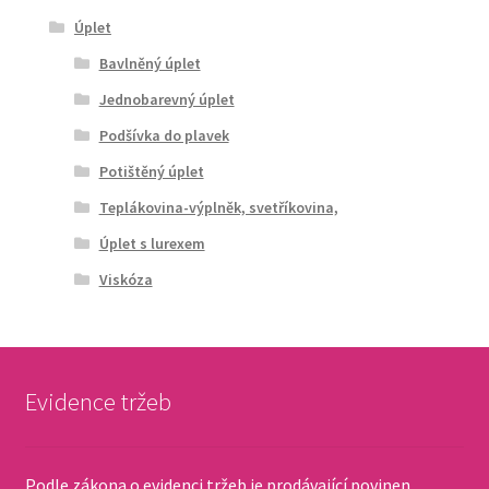
Úplet
Bavlněný úplet
Jednobarevný úplet
Podšívka do plavek
Potištěný úplet
Teplákovina-výplněk, svetříkovina,
Úplet s lurexem
Viskóza
Evidence tržeb
Podle zákona o evidenci tržeb je prodávající povinen