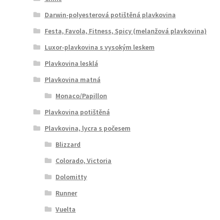
Darwin-polyesterová potištěná plavkovina
Festa, Favola, Fitness, Spicy (melanžová plavkovina)
Luxor-plavkovina s vysokým leskem
Plavkovina lesklá
Plavkovina matná
Monaco/Papillon
Plavkovina potištěná
Plavkovina, lycra s počesem
Blizzard
Colorado, Victoria
Dolomitty
Runner
Vuelta