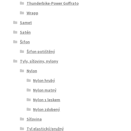
Thunderbike-Power Goffrato
Wrapp
Samet
Satén
Šifon
Šifon potištěný
Tyly, síťoviny, nylony
Nylon
Nylon hrubý
Nylon matný
Nylon s leskem
Nylon zdobený
Síťovina
Tyl elastický/pružný