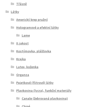
Třásně
Látky
Americký krep pružný
Hologramové a efektní látky
Lame
II.jakost
Kostýmovka, plášťovka
Krajka
Latex, koženka
Organza
Pajetkové (flitrové) látky
Plavkovina (lycra), funkční materiály
Canale (žebrovaná plavkovina)
Chiné