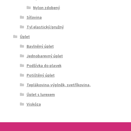
Nylon zdobený
Síťovina
Tyl elastický/pružný
Úplet
Bavlněný úplet
Jednobarevný úplet
Podšívka do plavek
Potištěný úplet
Teplákovina-výplněk, svetříkovina,
Úplet s lurexem
Viskóza