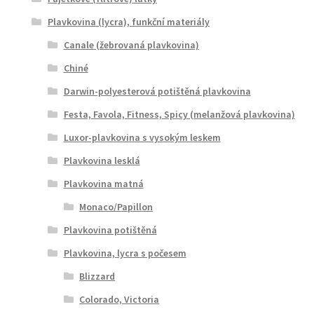
Plavkovina (lycra), funkční materiály
Canale (žebrovaná plavkovina)
Chiné
Darwin-polyesterová potištěná plavkovina
Festa, Favola, Fitness, Spicy (melanžová plavkovina)
Luxor-plavkovina s vysokým leskem
Plavkovina lesklá
Plavkovina matná
Monaco/Papillon
Plavkovina potištěná
Plavkovina, lycra s počesem
Blizzard
Colorado, Victoria