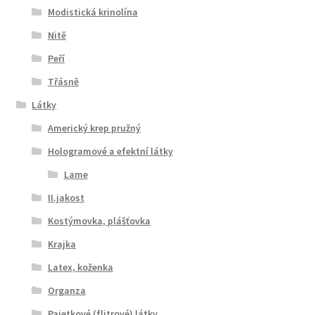
Modistická krinolína
Nitě
Peří
Třásně
Látky
Americký krep pružný
Hologramové a efektní látky
Lame
II.jakost
Kostýmovka, plášťovka
Krajka
Latex, koženka
Organza
Pajetkové (flitrové) látky