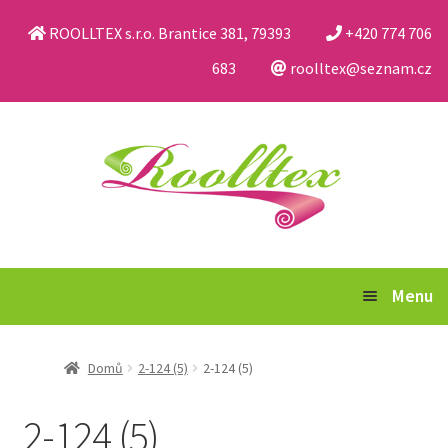
ROOLLTEX s.r.o. Brantice 381, 79393
+420 774 706
683
roolltex@seznam.cz
Přeskočit
Přejít
na
k
navigaci
obsahu
webu
Menu
Katalog
Domů
2-124 (5)
2-124 (5)
Obchodní podmínky a reklamační řád
2-124 (5)