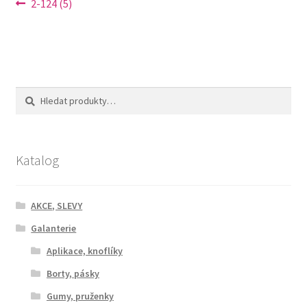
Navigace
Předchozí
2-124 (5)
příspěvek:
pro
příspěvek
Hledat:
Hledat
Katalog
AKCE, SLEVY
Galanterie
Aplikace, knoflíky
Borty, pásky
Gumy, pruženky