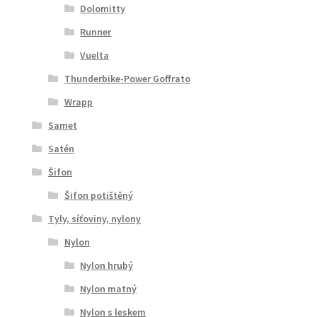
Dolomitty
Runner
Vuelta
Thunderbike-Power Goffrato
Wrapp
Samet
Satén
Šifon
Šifon potištěný
Tyly, síťoviny, nylony
Nylon
Nylon hrubý
Nylon matný
Nylon s leskem