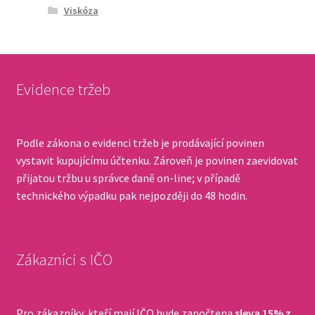
Viskóza
Evidence tržeb
Podle zákona o evidenci tržeb je prodávající povinen
vystavit kupujícímu účtenku. Zároveň je povinen zaevidovat
přijatou tržbu u správce daně on-line; v případě
technického výpadku pak nejpozději do 48 hodin.
Zákazníci s IČO
Pro zákazníky, kteří mají IČO bude započtena
sleva 15% z