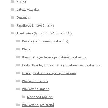
Krajka
Latex, koženka
Organza
Pajetkové (flitrové) látky
Plavkovina (lycra), funkční materiály
Canale (žebrovaná plavkovina)
Chiné
Darwin-polyesterová potištěná plavkovina
Festa, Favola, Fitness, Spicy (melanžová plavkovina)
Luxor-plavkovina s vysokým leskem
Plavkovina lesklá
Plavkovina matná
Monaco/Papillon
Plavkovina potištěná