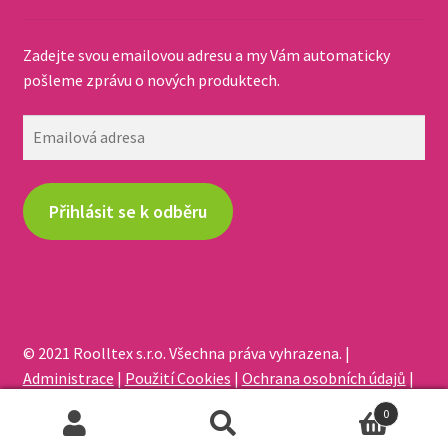
Zadejte svou emailovou adresu a my Vám automaticky
pošleme zprávu o nových produktech.
Emailová
adresa
Přihlásit se k odběru
© 2021 Roolltex s.r.o. Všechna práva vyhrazena. |
Administrace
|
Použití Cookies
|
Ochrana osobních údajů
|
Odstoupení od smlouvy
0
Hledat:
Hledat