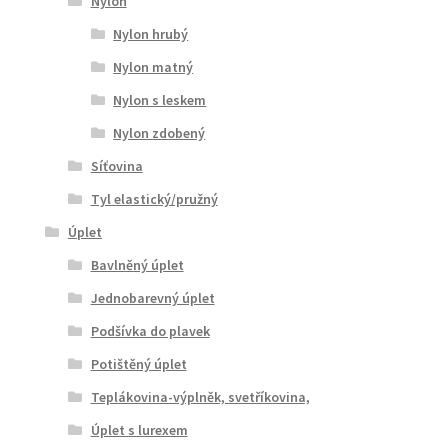
Nylon
Nylon hrubý
Nylon matný
Nylon s leskem
Nylon zdobený
Síťovina
Tyl elastický/pružný
Úplet
Bavlněný úplet
Jednobarevný úplet
Podšívka do plavek
Potištěný úplet
Teplákovina-výplněk, svetříkovina,
Úplet s lurexem