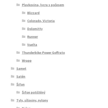
Plavkovina, lycra s počesem
Blizzard
Colorado, Victoria
Dolomitty
Runner
Vuelta
Thunderbike-Power Goffrato
Wrapp
Samet
Satén
Šifon
Šifon potištěný
Tyly, síťoviny, nylony