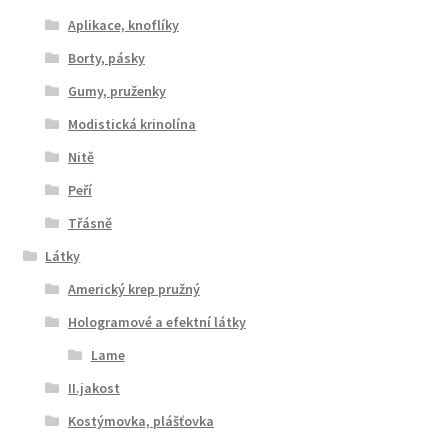
Aplikace, knoflíky
Borty, pásky
Gumy, pruženky
Modistická krinolína
Nitě
Peří
Třásně
Látky
Americký krep pružný
Hologramové a efektní látky
Lame
II.jakost
Kostýmovka, plášťovka