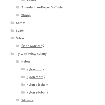
Thunderbike-Power Goffrato
Wrapp
Samet
Satén
Šifon
Šifon potištěný
Tyly, síťoviny, nylony
Nylon
Nylon hrubý
Nylon matný
Nylon s leskem
Nylon zdobený
Síťovina