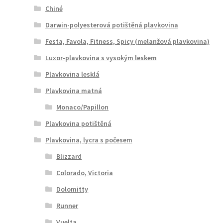
Chiné
Darwin-polyesterová potištěná plavkovina
Festa, Favola, Fitness, Spicy (melanžová plavkovina)
Luxor-plavkovina s vysokým leskem
Plavkovina lesklá
Plavkovina matná
Monaco/Papillon
Plavkovina potištěná
Plavkovina, lycra s počesem
Blizzard
Colorado, Victoria
Dolomitty
Runner
Vuelta