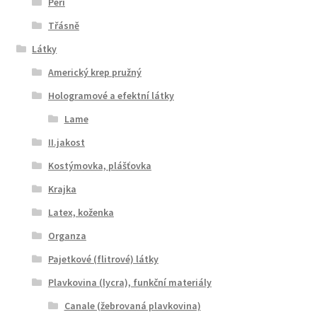
Peří
Třásně
Látky
Americký krep pružný
Hologramové a efektní látky
Lame
II.jakost
Kostýmovka, plášťovka
Krajka
Latex, koženka
Organza
Pajetkové (flitrové) látky
Plavkovina (lycra), funkční materiály
Canale (žebrovaná plavkovina)