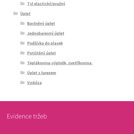
Tyl elastický/pružný
Úplet
Bavlněný úplet
Jednobarevný úplet
Podšívka do plavek
Potištěný úplet
Teplákovina-výplněk, svetříkovina,
Úplet s lurexem
Viskóza
Evidence tržeb