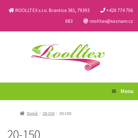
ROOLLTEX s.r.o. Brantice 381, 79393
+420 774 706
683
roolltex@seznam.cz
Přeskočit
Přejít
na
k
navigaci
obsahu
webu
Menu
Katalog
Domů
20-150
20-150
Obchodní podmínky a reklamační řád
20-150