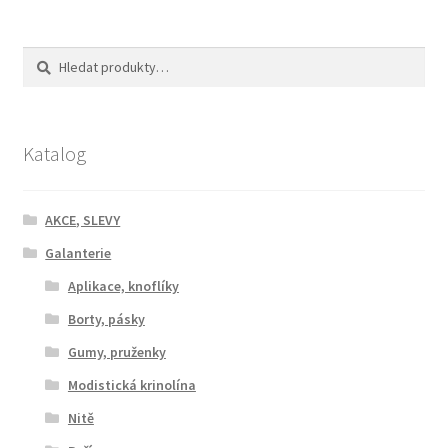
příspěvek
Hledat:
Hledat
Katalog
AKCE, SLEVY
Galanterie
Aplikace, knoflíky
Borty, pásky
Gumy, pruženky
Modistická krinolína
Nitě