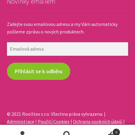
Novinky emailem
Zadejte svou emailovou adresu a my Vám automaticky
pošleme zprávu o nových produktech.
Emailová
adresa
Přihlásit se k odběru
© 2021 Roolltex s.r.o. Všechna práva vyhrazena. |
Administrace
|
Použití Cookies
|
Ochrana osobních údajů
|
Odstoupení od smlouvy
0