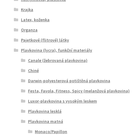
Krajka
Latex, koženka
Organza
Pajetkové (flitrové) látky
Plavkovina (lycra), funkční materiály
Canale (žebrovaná plavkovina)
Chiné
Darwin-polyesterová potištěná plavkovina
Festa, Favola, Fitness, Spicy (melanžová plavkovina)
Luxor-plavkovina s vysokým leskem
Plavkovina lesklá
Plavkovina matná
Monaco/Papillon