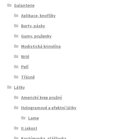
Galanterie
Aplikace, knoflíky
Borty, pásky
Gumy, pruženky
Modistická krinolína
Nitě
Peří
Třásně
Látky
Americký krep pružný
Hologramové a efektní látky
Lame
II.jakost
Kostýmovka, plášťovka