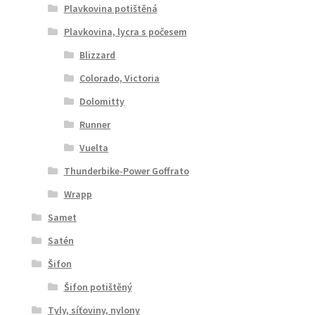
Plavkovina potištěná
Plavkovina, lycra s počesem
Blizzard
Colorado, Victoria
Dolomitty
Runner
Vuelta
Thunderbike-Power Goffrato
Wrapp
Samet
Satén
Šifon
Šifon potištěný
Tyly, síťoviny, nylony