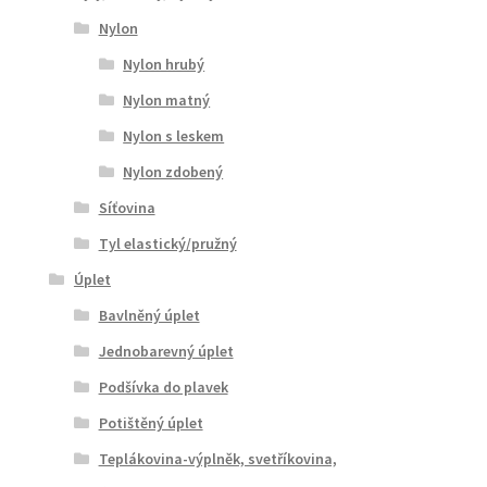
Nylon
Nylon hrubý
Nylon matný
Nylon s leskem
Nylon zdobený
Síťovina
Tyl elastický/pružný
Úplet
Bavlněný úplet
Jednobarevný úplet
Podšívka do plavek
Potištěný úplet
Teplákovina-výplněk, svetříkovina,