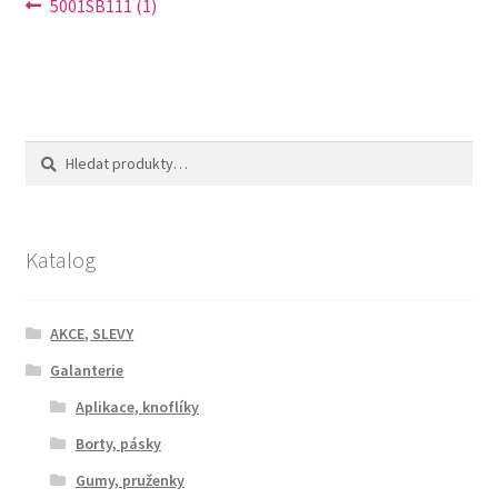
Navigace
Předchozí
5001SB111 (1)
příspěvek:
pro
příspěvek
Hledat:
Hledat
Katalog
AKCE, SLEVY
Galanterie
Aplikace, knoflíky
Borty, pásky
Gumy, pruženky