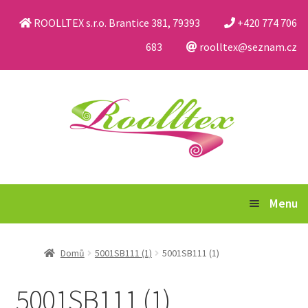
ROOLLTEX s.r.o. Brantice 381, 79393
+420 774 706
683
roolltex@seznam.cz
Přeskočit
Přejít
na
k
navigaci
obsahu
webu
Menu
Katalog
Domů
5001SB111 (1)
5001SB111 (1)
Obchodní podmínky a reklamační řád
5001SB111 (1)