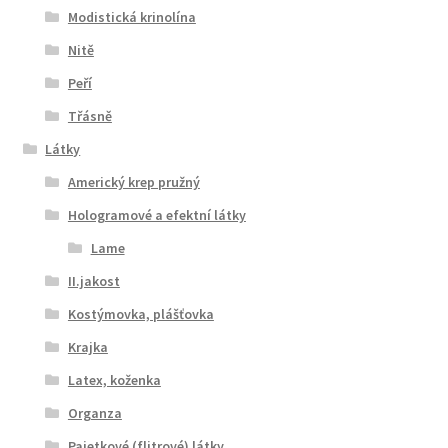
Modistická krinolína
Nitě
Peří
Třásně
Látky
Americký krep pružný
Hologramové a efektní látky
Lame
II.jakost
Kostýmovka, plášťovka
Krajka
Latex, koženka
Organza
Pajetkové (flitrové) látky