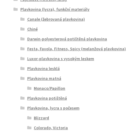
Plavkovina (lycra), funkční materiály
Canale (žebrovaná plavkovina)
Chiné
Darwin-polyesterová potištěná plavkovina
Festa, Favola, Fitness, Spicy (melanžová plavkovina)
Luxor-plavkovina s vysokým leskem
Plavkovina lesklá
Plavkovina matná
Monaco/Papillon
Plavkovina potištěná
Plavkovina, lycra s počesem
Blizzard
Colorado, Victoria