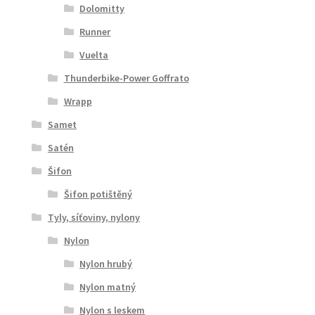
Dolomitty
Runner
Vuelta
Thunderbike-Power Goffrato
Wrapp
Samet
Satén
Šifon
Šifon potištěný
Tyly, síťoviny, nylony
Nylon
Nylon hrubý
Nylon matný
Nylon s leskem