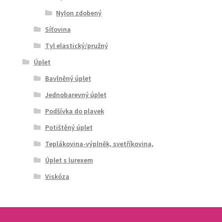
Nylon zdobený
Síťovina
Tyl elastický/pružný
Úplet
Bavlněný úplet
Jednobarevný úplet
Podšívka do plavek
Potištěný úplet
Teplákovina-výplněk, svetříkovina,
Úplet s lurexem
Viskóza