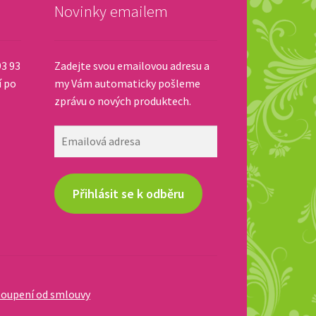
Novinky emailem
93 93
Zadejte svou emailovou adresu a
í po
my Vám automaticky pošleme
zprávu o nových produktech.
Emailová
adresa
Přihlásit se k odběru
oupení od smlouvy