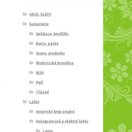
AKCE, SLEVY
Galanterie
Aplikace, knoflíky
Borty, pásky
Gumy, pruženky
Modistická krinolína
Nitě
Peří
Třásně
Látky
Americký krep pružný
Hologramové a efektní látky
Lame