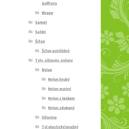
Goffrato
Wrapp
Samet
Satén
Šifon
Šifon potištěný
Tyly, síťoviny, nylony
Nylon
Nylon hrubý
Nylon matný
Nylon s leskem
Nylon zdobený
Síťovina
Tyl elastický/pružný