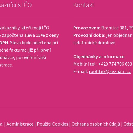
azníci s IČO
Kontakt
zákazníky, kteří mají IČO
Provozovna:
Brantice 381, 7
e započtena
sleva 15% z ceny
Provozní doba:
jen objednan
 DPH.
Sleva bude odečtena při
telefonické domluvě
čné fakturaci již při první
Objednávky a informace
dnávce, po ověření vaší
Mobilní tel.: +420 774 706 683
strace.
E-mail:
roolltex@seznam.cz
a. |
Administrace
|
Použití Cookies
|
Ochrana osobních údajů
|
Odst