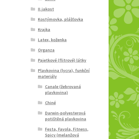
II.jakost
Kostýmovka, plášťovka
Krajka
Latex, koženka
Organza
Pajetkové (flitrové) látky
Plavkovina (lycra), funkční
materiály
Canale (žebrovaná
plavkovina)
Chiné
Darwin-polyesterová
potištěná plavkovina
Festa, Favola, Fitness,
Spicy (melanžová