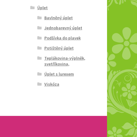
Úplet
Bavlněný úplet
Jednobarevný úplet
Podšívka do plavek
Potištěný úplet
Teplákovina-výplněk,
svetříkovina,
Úplet s lurexem
Viskóza