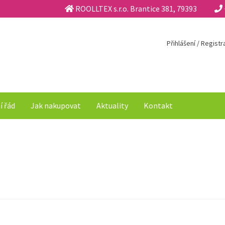
ROOLLTEX s.r.o. Brantice 381, 79393
Přihlášení / Regist
í řád
Jak nakupovat
Aktuality
Kontakt