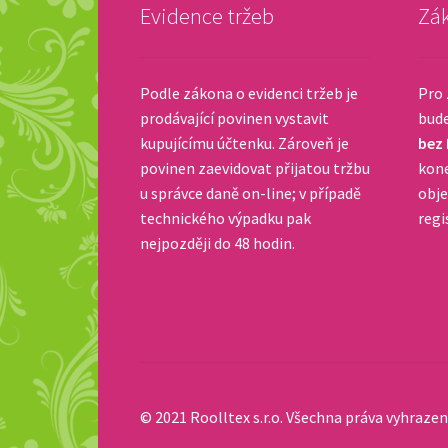
Evidence tržeb
Zák
Podle zákona o evidenci tržeb je
Pro 
prodávající povinen vystavit
bud
kupujícímu účtenku. Zároveň je
bez
povinen zaevidovat přijatou tržbu
kone
u správce daně on-line; v případě
obje
technického výpadku pak
regi
nejpozději do 48 hodin.
© 2021 Roolltex s.r.o. Všechna práva vyhrazen