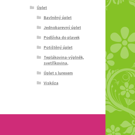
Úplet
Bavlněný úplet
Jednobarevný úplet
Podšívka do plavek
Potištěný úplet
Teplákovina-výplněk,
svetříkovina,
Úplet s lurexem
Viskóza