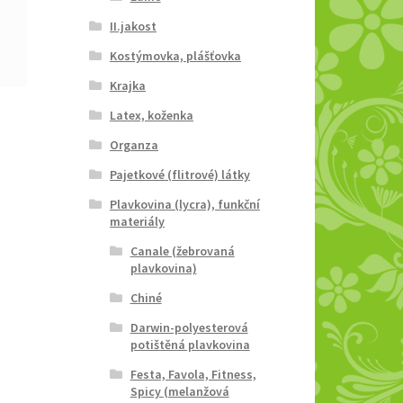
II.jakost
Kostýmovka, plášťovka
Krajka
Latex, koženka
Organza
Pajetkové (flitrové) látky
Plavkovina (lycra), funkční
materiály
Canale (žebrovaná
plavkovina)
Chiné
Darwin-polyesterová
potištěná plavkovina
Festa, Favola, Fitness,
Spicy (melanžová