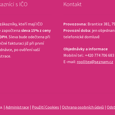
azníci s IČO
Kontakt
zákazníky, kteří mají IČO
Provozovna:
Brantice 381, 7
e započtena
sleva 15% z ceny
Provozní doba:
jen objednan
 DPH.
Sleva bude odečtena při
telefonické domluvě
čné fakturaci již při první
Objednávky a informace
dnávce, po ověření vaší
Mobilní tel.: +420 774 706 683
strace.
E-mail:
roolltex@seznam.cz
a. |
Administrace
|
Použití Cookies
|
Ochrana osobních údajů
|
Odst