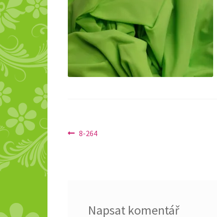
Navigace
Předchozí
8-264
příspěvek:
pro
příspěvek
Napsat komentář