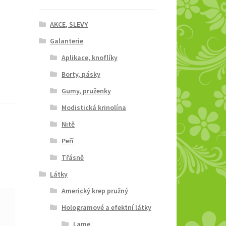
AKCE, SLEVY
Galanterie
Aplikace, knoflíky
Borty, pásky
Gumy, pruženky
Modistická krinolína
Nitě
Peří
Třásně
Látky
Americký krep pružný
Hologramové a efektní látky
Lame