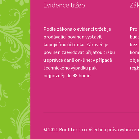
Evidence tržeb
Zák
Podle zákona o evidenci tržeb je
Pro 
prodávající povinen vystavit
bud
kupujícímu účtenku. Zároveň je
bez
povinen zaevidovat přijatou tržbu
kone
u správce daně on-line; v případě
obje
technického výpadku pak
regi
nejpozději do 48 hodin.
© 2021 Roolltex s.r.o. Všechna práva vyhrazen