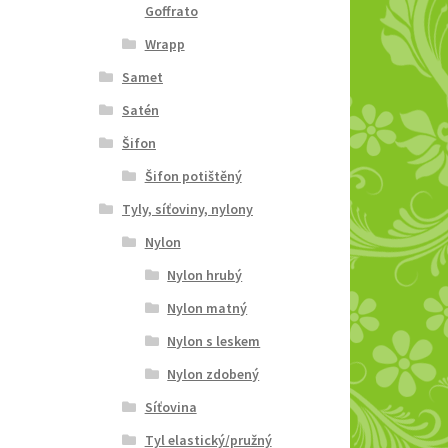
Goffrato
Wrapp
Samet
Satén
Šifon
Šifon potištěný
Tyly, síťoviny, nylony
Nylon
Nylon hrubý
Nylon matný
Nylon s leskem
Nylon zdobený
Síťovina
Tyl elastický/pružný