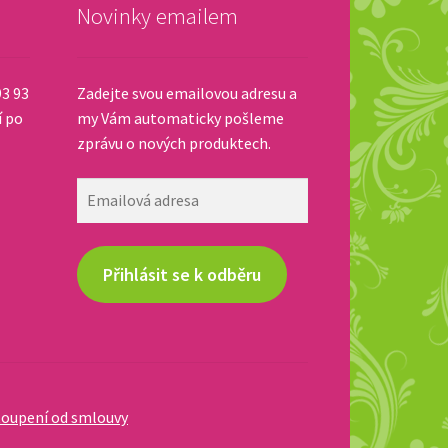
Novinky emailem
93 93
Zadejte svou emailovou adresu a
í po
my Vám automaticky pošleme
zprávu o nových produktech.
Emailová
adresa
Přihlásit se k odběru
oupení od smlouvy