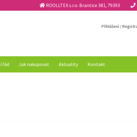
ROOLLTEX s.r.o. Brantice 381, 79393
Přihlášení / Regist
í řád
Jak nakupovat
Aktuality
Kontakt