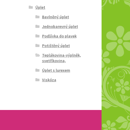
Úplet
Bavlněný úplet
Jednobarevný úplet
Podšívka do plavek
Potištěný úplet
Teplákovina-výplněk,
svetříkovina,
Úplet s lurexem
Viskóza