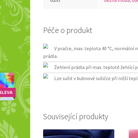
Užití
běžná móda
,
od
Péče o produkt
V pračce, max. teplota 40 °C, normáln
prádla.
Žehlení prádla při max. teplotě žehlící p
Lze sušit v bubnové sušičce při nižší tep
SLEVA
Související produkty