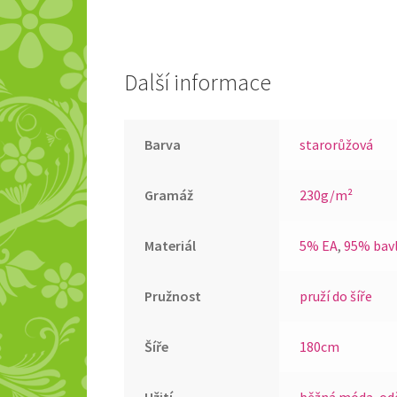
Další informace
Barva
starorůžová
Gramáž
230g/m²
Materiál
5% EA
,
95% bav
Pružnost
pruží do šíře
Šíře
180cm