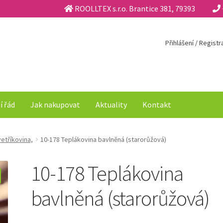
ROOLLTEX s.r.o. Brantice 381, 79393
Přihlášení / Regist
í řád
Jak nakupovat
Aktuality
Kontakt
etříkovina,
10-178 Teplákovina bavlněná (starorůžová)
10-178 Teplákovina
bavlněná (starorůžová)