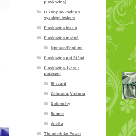
plavkovina)
Luxor-plavkovina s
vysokým leskem
Plavkovina lesklá
Plavkovina matná
Monaco/Papillon
Plavkovina potištěná
Plavkovina, lycra s
počesem
Blizzard
Colorado, Victoria
Dolomitty
Runner
Vuelta
Thunderbike-Power