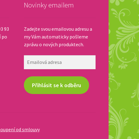
Novinky emailem
93 93
Zadejte svou emailovou adresu a
í po
my Vám automaticky pošleme
zprávu o nových produktech.
Emailová
adresa
Přihlásit se k odběru
oupení od smlouvy