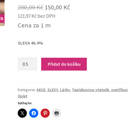
Original
Current
280,00
Kč
150,00
Kč
123,97
Kč
bez DPH
price
price
VA
Cena za 1 m
was:
is:
280,00 Kč.
150,00 Kč.
SLEVA 46.4%
10-
Přidat do košíku
178
Teplákovina
bavlněná
(starorůžová)
Kategorie:
AKCE, SLEVY
,
Látky
,
Teplákovina-výplněk, svetříkov
Úplet
quantity
Sdílejte: