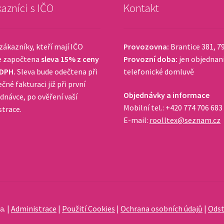
azníci s IČO
Kontakt
zákazníky, kteří mají IČO
Provozovna:
Brantice 381, 7
e započtena
sleva 15% z ceny
Provozní doba:
jen objednan
 DPH.
Sleva bude odečtena při
telefonické domluvě
čné fakturaci již při první
Objednávky a informace
dnávce, po ověření vaší
Mobilní tel.: +420 774 706 683
strace.
E-mail:
roolltex@seznam.cz
a. |
Administrace
|
Použití Cookies
|
Ochrana osobních údajů
|
Odst