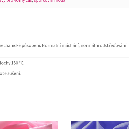
ěvy pro volný čas
,
sportovní móda
í mechanické působení. Normální máchání, normální odstřeďování
lochy 150 °C.
lotě sušení.