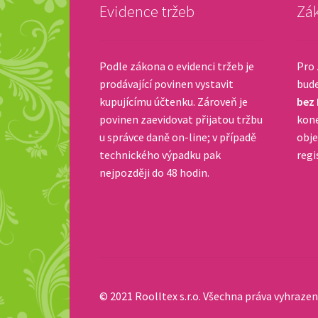
Evidence tržeb
Zák
Podle zákona o evidenci tržeb je
Pro 
prodávající povinen vystavit
bud
kupujícímu účtenku. Zároveň je
bez
povinen zaevidovat přijatou tržbu
kone
u správce daně on-line; v případě
obje
technického výpadku pak
regi
nejpozději do 48 hodin.
© 2021 Roolltex s.r.o. Všechna práva vyhrazen