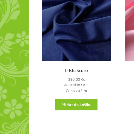
L-Blu Scuro
280,00
Kč
231,40
Kč
bez DPH
Cena za 1 m
Přidat do košíku