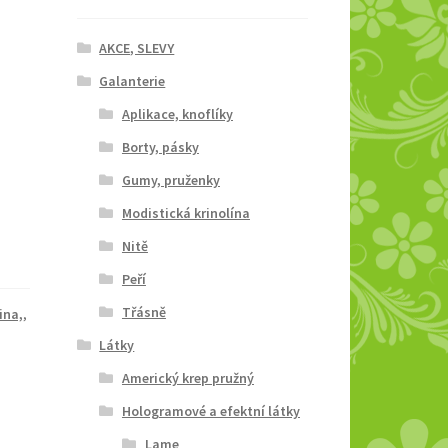
AKCE, SLEVY
Galanterie
Aplikace, knoflíky
Borty, pásky
Gumy, pruženky
Modistická krinolína
Nitě
Peří
Třásně
ina,
,
Látky
Americký krep pružný
Hologramové a efektní látky
Lame