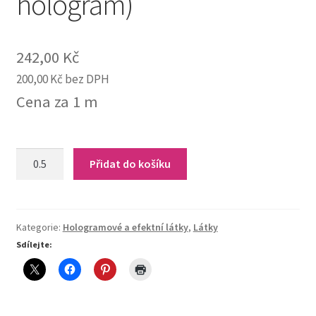
hologram)
242,00
Kč
200,00
Kč
bez DPH
Cena za 1 m
11-
Přidat do košíku
120
Efektní
úplet-
hadovina
Kategorie:
Hologramové a efektní látky
,
Látky
(červená-
Sdílejte:
hologram)
quantity