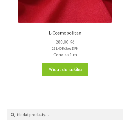
L-Cosmopolitan
280,00
Kč
231,40
Kč
bez DPH
Cena za 1 m
Přidat do košíku
Hledat:
Hledat