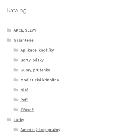
Katalog
AKCE, SLEVY
Galanterie
Aplikace, knoflíky
Borty, pásky
Gumy, pruženky
Modistická krinolína
Nitě
Peří
Třásně
Látky
Americký krep pružný