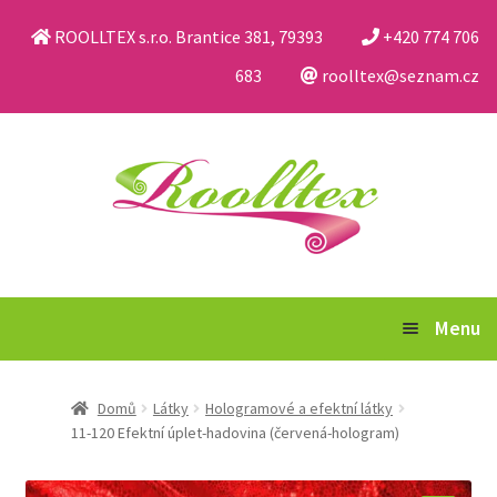
ROOLLTEX s.r.o. Brantice 381, 79393
+420 774 706
683
roolltex@seznam.cz
Přeskočit
Přejít
na
k
navigaci
obsahu
webu
Menu
Katalog
Domů
Látky
Hologramové a efektní látky
11-120 Efektní úplet-hadovina (červená-hologram)
Obchodní podmínky a reklamační řád