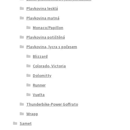
Plavkovina lesklá
Plavkovina matná
Monaco/Papillon
Plavkovina potištěná
Plavkovina, lycra s počesem
Blizzard
Colorado, Victoria
Dolomitty
Runner
Vuelta
Thunderbike-Power Goffrato
Wrapp
Samet