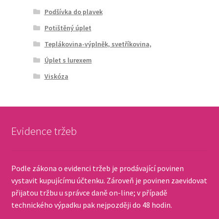
Podšívka do plavek
Potištěný úplet
Teplákovina-výplněk, svetříkovina,
Úplet s lurexem
Viskóza
Evidence tržeb
Podle zákona o evidenci tržeb je prodávající povinen
vystavit kupujícímu účtenku. Zároveň je povinen zaevidovat
přijatou tržbu u správce daně on-line; v případě
technického výpadku pak nejpozději do 48 hodin.