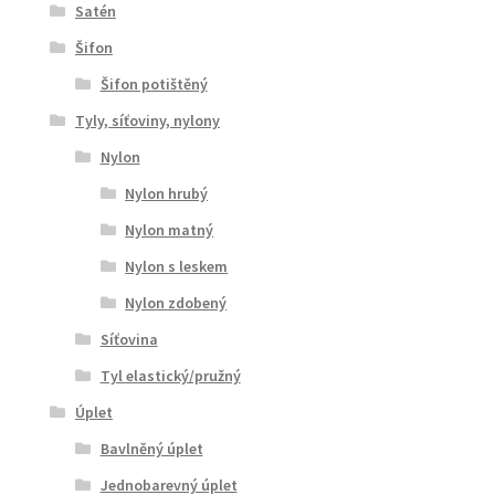
Satén
Šifon
Šifon potištěný
Tyly, síťoviny, nylony
Nylon
Nylon hrubý
Nylon matný
Nylon s leskem
Nylon zdobený
Síťovina
Tyl elastický/pružný
Úplet
Bavlněný úplet
Jednobarevný úplet