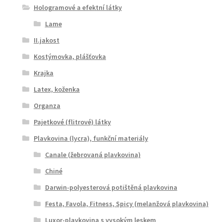
Hologramové a efektní látky
Lame
II.jakost
Kostýmovka, plášťovka
Krajka
Latex, koženka
Organza
Pajetkové (flitrové) látky
Plavkovina (lycra), funkční materiály
Canale (žebrovaná plavkovina)
Chiné
Darwin-polyesterová potištěná plavkovina
Festa, Favola, Fitness, Spicy (melanžová plavkovina)
Luxor-plavkovina s vysokým leskem