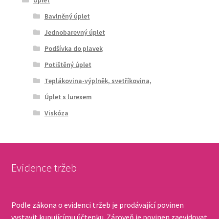
Úplet
Bavlněný úplet
Jednobarevný úplet
Podšívka do plavek
Potištěný úplet
Teplákovina-výplněk, svetříkovina,
Úplet s lurexem
Viskóza
Evidence tržeb
Podle zákona o evidenci tržeb je prodávající povinen
vystavit kupujícímu účtenku. Zároveň je povinen zaevidovat