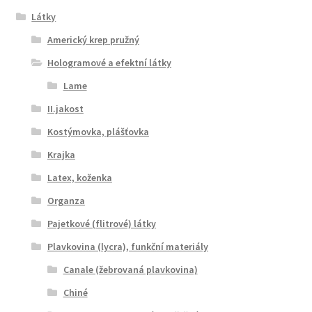
Látky
Americký krep pružný
Hologramové a efektní látky
Lame
II.jakost
Kostýmovka, plášťovka
Krajka
Latex, koženka
Organza
Pajetkové (flitrové) látky
Plavkovina (lycra), funkční materiály
Canale (žebrovaná plavkovina)
Chiné