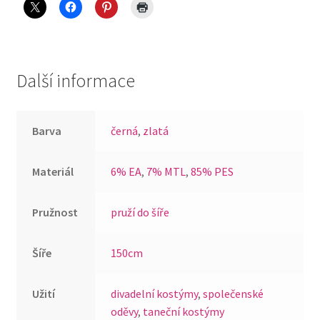
quantity
Další informace
Barva
černá
,
zlatá
Materiál
6% EA
,
7% MTL
,
85% PES
Pružnost
pruží do šíře
Šíře
150cm
Užití
divadelní kostýmy
,
společenské
oděvy
,
taneční kostýmy