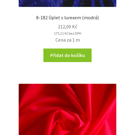
8-182 Úplet s lurexem (modrá)
212,00
Kč
175,21
Kč
bez DPH
Cena za 1 m
Přidat do košíku