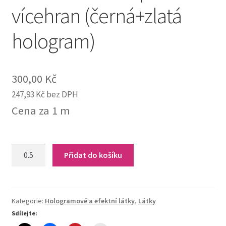
vícehran (černá+zlatá
hologram)
300,00
Kč
247,93
Kč
bez DPH
Cena za 1 m
11-
Přidat do košíku
194
Efektní
úplet-
vícehran
Kategorie:
Hologramové a efektní látky
,
Látky
(černá+zlatá
Sdílejte:
hologram)