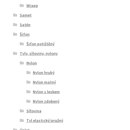
Wrapp
Samet
Satén
Šifon
Šifon potištěný
Tyly, síťoviny, nylony
Nylon
Nylon hrubý
Nylon matný
Nylon s leskem
Nylon zdobený
Síťovina
Tyl elastický/pružný