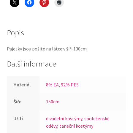
růžova
quantity
Popis
Pajetky jsou pošité na látce v šíři 130cm.
Další informace
Materiál
8% EA
,
92% PES
Šíře
150cm
Užití
divadelní kostýmy
,
společenské
oděvy
,
taneční kostýmy