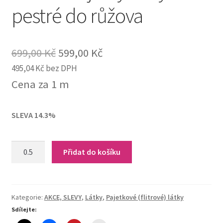
pestré do růžova
Original
Current
699,00
Kč
599,00
Kč
495,04
Kč
bez DPH
price
price
Cena za 1 m
was:
is:
699,00 Kč.
599,00 Kč.
SLEVA 14.3%
12-
Přidat do košíku
299
Pajetky
na
tylu-
Kategorie:
AKCE, SLEVY
,
Látky
,
Pajetkové (flitrové) látky
pestré
Sdílejte:
do