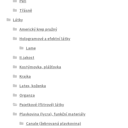
Peří
Třásně
Látky
Americký krep pružný
Hologramové a efektní látky
Lame
II.jakost
Kostýmovka, plášťovka
Krajka
Latex, koženka
Organza
Pajetkové (flitrové) látky
Plavkovina (lycra), funkční materiály
Canale (žebrovaná plavkovina)