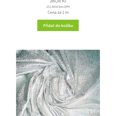
280,00
Kč
231,40
Kč
bez DPH
Cena za 1 m
Přidat do košíku