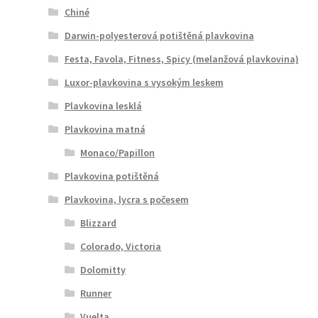
Chiné
Darwin-polyesterová potištěná plavkovina
Festa, Favola, Fitness, Spicy (melanžová plavkovina)
Luxor-plavkovina s vysokým leskem
Plavkovina lesklá
Plavkovina matná
Monaco/Papillon
Plavkovina potištěná
Plavkovina, lycra s počesem
Blizzard
Colorado, Victoria
Dolomitty
Runner
Vuelta