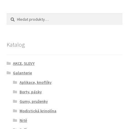
Hledat:
Hledat
Katalog
AKCE, SLEVY
Galanterie
Aplikace, knoflíky
Borty, pásky
Gumy, pruženky
Modistická krinolína
Nitě