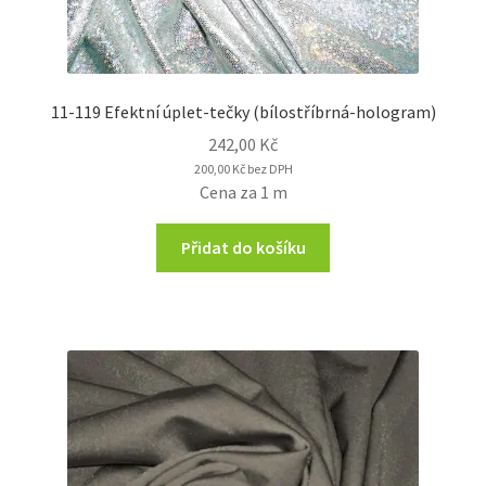
11-119 Efektní úplet-tečky (bílostříbrná-hologram)
242,00
Kč
200,00
Kč
bez DPH
Cena za 1 m
Přidat do košíku