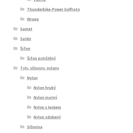
Thunderbike-Power Goffrato
Wrapp
Samet
Satén
Šifon
Šifon potištěný
Tyly, síťoviny, nylony
Nylon
Nylon hrubý
Nylon matný
Nylon s leskem
Nylon zdobený
Síťovina