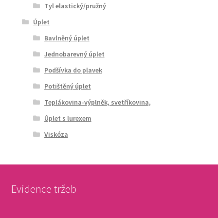
Tyl elastický/pružný
Úplet
Bavlněný úplet
Jednobarevný úplet
Podšívka do plavek
Potištěný úplet
Teplákovina-výplněk, svetříkovina,
Úplet s lurexem
Viskóza
Evidence tržeb