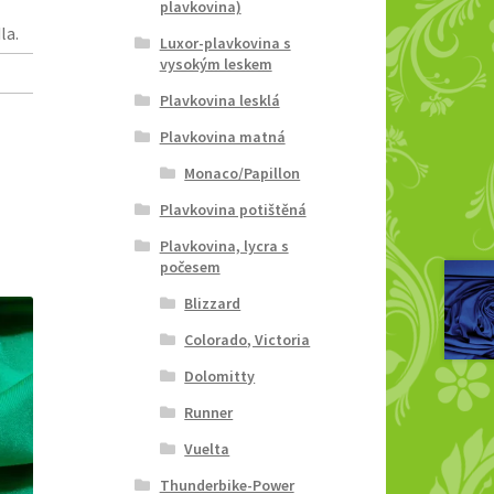
plavkovina)
la.
Luxor-plavkovina s
vysokým leskem
Plavkovina lesklá
Plavkovina matná
Monaco/Papillon
Plavkovina potištěná
Plavkovina, lycra s
počesem
Blizzard
Colorado, Victoria
Dolomitty
Runner
Vuelta
Thunderbike-Power