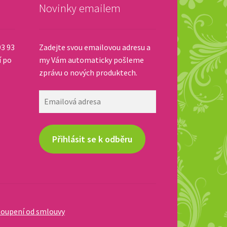
Novinky emailem
93 93
Zadejte svou emailovou adresu a
í po
my Vám automaticky pošleme
zprávu o nových produktech.
Emailová
adresa
Přihlásit se k odběru
oupení od smlouvy