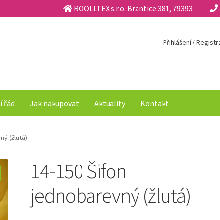
ROOLLTEX s.r.o. Brantice 381, 79393
Přihlášení / Regist
í řád
Jak nakupovat
Aktuality
Kontakt
ný (žlutá)
14-150 Šifon
jednobarevný (žlutá)