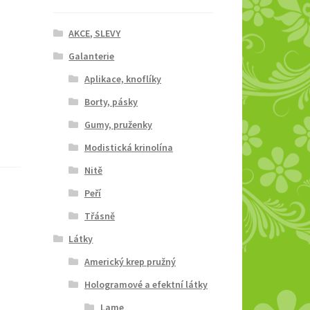
AKCE, SLEVY
Galanterie
Aplikace, knoflíky
Borty, pásky
Gumy, pruženky
Modistická krinolína
Nitě
Peří
Třásně
Látky
Americký krep pružný
Hologramové a efektní látky
Lame