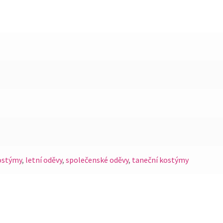
kostýmy
,
letní oděvy
,
společenské oděvy
,
taneční kostýmy