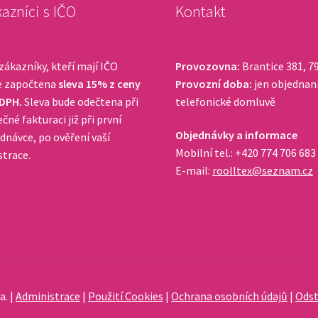
azníci s IČO
Kontakt
zákazníky, kteří mají IČO
Provozovna:
Brantice 381, 7
e započtena
sleva 15% z ceny
Provozní doba:
jen objednan
 DPH.
Sleva bude odečtena při
telefonické domluvě
čné fakturaci již při první
Objednávky a informace
dnávce, po ověření vaší
Mobilní tel.: +420 774 706 683
strace.
E-mail:
roolltex@seznam.cz
a. |
Administrace
|
Použití Cookies
|
Ochrana osobních údajů
|
Odst