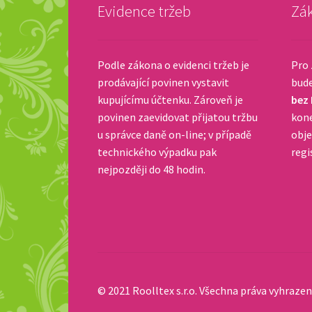
Evidence tržeb
Zák
Podle zákona o evidenci tržeb je
Pro 
prodávající povinen vystavit
bud
kupujícímu účtenku. Zároveň je
bez
povinen zaevidovat přijatou tržbu
kone
u správce daně on-line; v případě
obje
technického výpadku pak
regi
nejpozději do 48 hodin.
© 2021 Roolltex s.r.o. Všechna práva vyhrazen