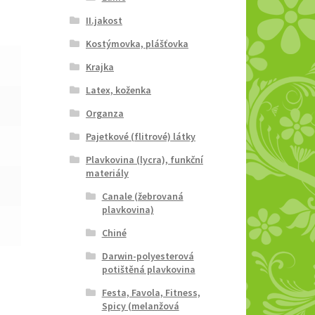
II.jakost
Kostýmovka, plášťovka
Krajka
Latex, koženka
Organza
Pajetkové (flitrové) látky
Plavkovina (lycra), funkční
materiály
Canale (žebrovaná
plavkovina)
Chiné
Darwin-polyesterová
potištěná plavkovina
Festa, Favola, Fitness,
Spicy (melanžová