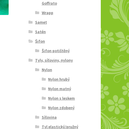
Goffrato
Wrapp
Samet
Satén
Šifon
Šifon potištěný
Tyly, síťoviny, nylony
Nylon
Nylon hrubý
Nylon matný
Nylon s leskem
Nylon zdobený
Síťovina
Tyl elastický/pružný