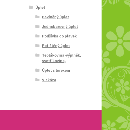
Úplet
Bavlněný úplet
Jednobarevný úplet
Podšívka do plavek
Potištěný úplet
Teplákovina-výplněk,
svetříkovina,
Úplet s lurexem
Viskóza