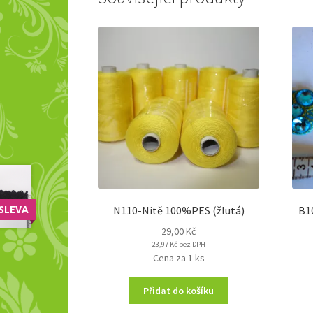
SLEVA
N110-Nitě 100%PES (žlutá)
B1
29,00
Kč
23,97
Kč
bez DPH
Cena za 1 ks
Přidat do košíku