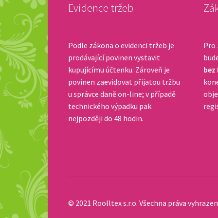
Evidence tržeb
Zák
Podle zákona o evidenci tržeb je
Pro 
prodávající povinen vystavit
bud
kupujícímu účtenku. Zároveň je
bez
povinen zaevidovat přijatou tržbu
kone
u správce daně on-line; v případě
obje
technického výpadku pak
regi
nejpozději do 48 hodin.
© 2021 Roolltex s.r.o. Všechna práva vyhrazen