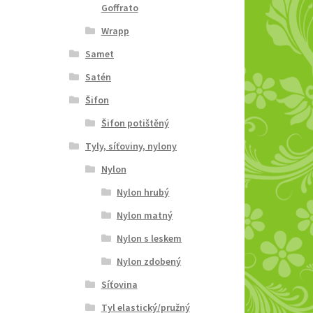
Goffrato
Wrapp
Samet
Satén
Šifon
Šifon potištěný
Tyly, síťoviny, nylony
Nylon
Nylon hrubý
Nylon matný
Nylon s leskem
Nylon zdobený
Síťovina
Tyl elastický/pružný