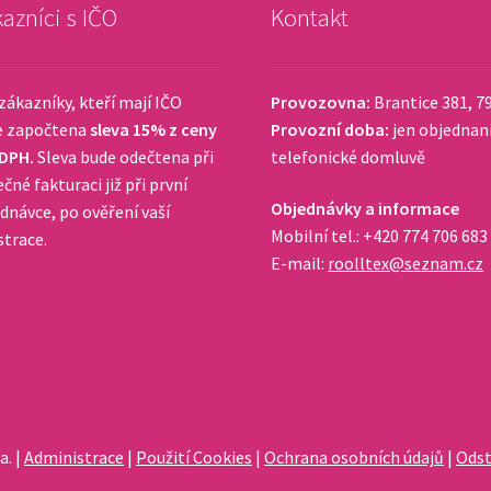
azníci s IČO
Kontakt
zákazníky, kteří mají IČO
Provozovna:
Brantice 381, 7
e započtena
sleva 15% z ceny
Provozní doba:
jen objednan
 DPH.
Sleva bude odečtena při
telefonické domluvě
čné fakturaci již při první
Objednávky a informace
dnávce, po ověření vaší
Mobilní tel.: +420 774 706 683
strace.
E-mail:
roolltex@seznam.cz
a. |
Administrace
|
Použití Cookies
|
Ochrana osobních údajů
|
Odst