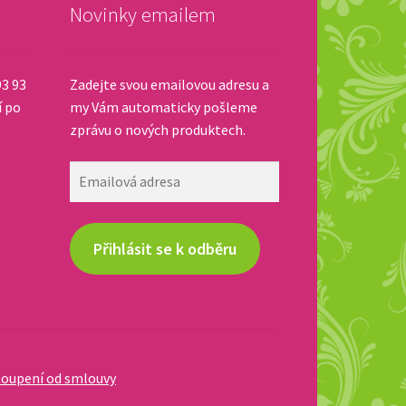
Novinky emailem
93 93
Zadejte svou emailovou adresu a
í po
my Vám automaticky pošleme
zprávu o nových produktech.
Emailová
adresa
Přihlásit se k odběru
oupení od smlouvy