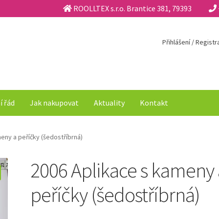
ROOLLTEX s.r.o. Brantice 381, 79393
Přihlášení / Regist
í řád
Jak nakupovat
Aktuality
Kontakt
eny a peříčky (šedostříbrná)
2006 Aplikace s kameny 
peříčky (šedostříbrná)