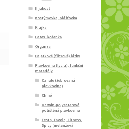
II.jakost
Kostýmovka, plášťovka
Krajka
Latex, koženka
Organza
Pajetkové (flitrové) látky
Plavkovina (lycra), funkční
materiály
Canale (žebrovaná
plavkovina)
Chiné
Darwin-polyesterová
potištěná plavkovina
Festa, Favola, Fitness,
Spicy (melanžová