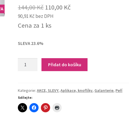
Original
Current
144,00
Kč
110,00
Kč
VA
90,91
Kč
bez DPH
price
price
Cena za 1 ks
was:
is:
144,00 Kč.
110,00 Kč.
SLEVA 23.6%
2006
Přidat do košíku
Aplikace
s
kameny
a
Kategorie:
AKCE, SLEVY
,
Aplikace, knoflíky
,
Galanterie
,
Peří
peříčky
Sdílejte:
(šedostříbrná)
quantity