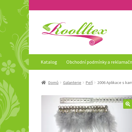
Přeskočit
Přejít
na
k
navigaci
obsahu
webu
Katalog
Obchodní podmínky a reklamačn
Domů
Galanterie
Peří
2006 Aplikace s kam