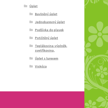
Úplet
Bavlněný úplet
Jednobarevný úplet
Podšívka do plavek
Potištěný úplet
Teplákovina-výplněk,
svetříkovina,
Úplet s lurexem
Viskóza