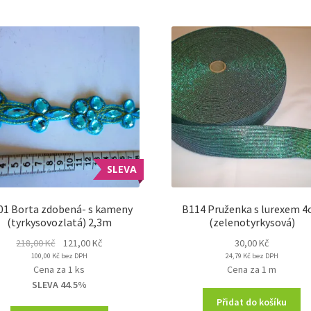
SLEVA
01 Borta zdobená- s kameny
B114 Pruženka s lurexem 
(tyrkysovozlatá) 2,3m
(zelenotyrkysová)
Original
Current
218,00
Kč
121,00
Kč
30,00
Kč
100,00
Kč
price
bez DPH
price
24,79
Kč
bez DPH
Cena za 1 ks
Cena za 1 m
was:
is:
SLEVA 44.5%
218,00 Kč.
121,00 Kč.
Přidat do košíku