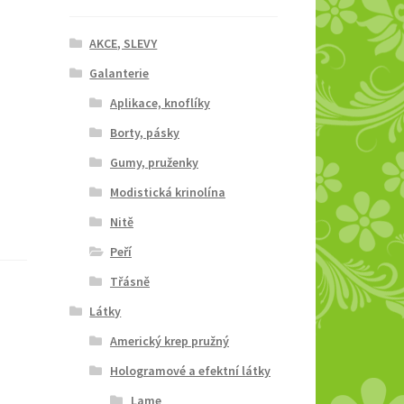
AKCE, SLEVY
Galanterie
Aplikace, knoflíky
Borty, pásky
Gumy, pruženky
Modistická krinolína
Nitě
Peří
Třásně
Látky
Americký krep pružný
Hologramové a efektní látky
Lame