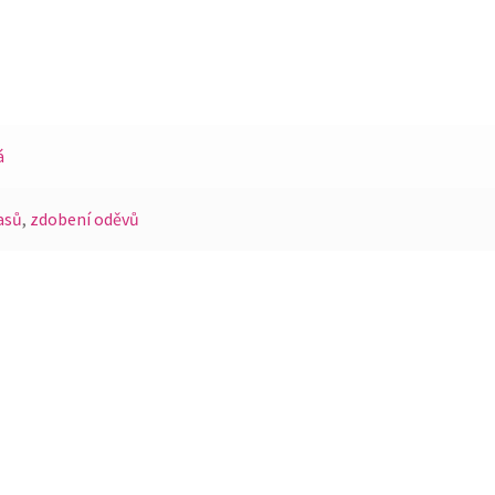
á
asů
,
zdobení oděvů