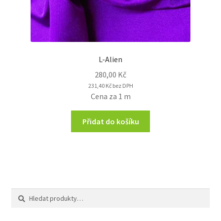
L-Alien
280,00
Kč
231,40
Kč
bez DPH
Cena za 1 m
Přidat do košíku
Hledat:
Hledat