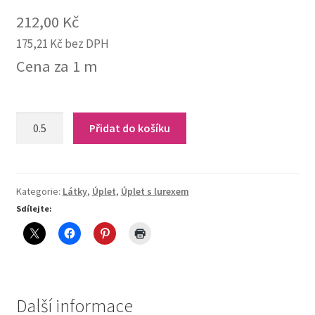
212,00
Kč
175,21
Kč
bez DPH
Cena za 1 m
8-
Přidat do košíku
182
Úplet
s
lurexem
Kategorie:
Látky
,
Úplet
,
Úplet s lurexem
(modrá)
Sdílejte:
quantity
Další informace