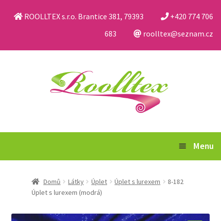
ROOLLTEX s.r.o. Brantice 381, 79393
+420 774 706
683
roolltex@seznam.cz
Přeskočit
Přejít
na
k
navigaci
obsahu
webu
Menu
Katalog
Domů
Látky
Úplet
Úplet s lurexem
8-182
Úplet s lurexem (modrá)
Obchodní podmínky a reklamační řád