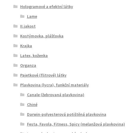
Hologramové a efektní látky
Lame
II.jakost
Kostýmovka, plášťovka
Krajka
Latex, koženka
Organza
Pajetkové (flitrové) látky
Plavkovina (lycra), funkční materiály
Canale (žebrovaná plavkovina)
Chiné
Darwin-polyesterová potištěná plavkovina
Festa, Favola, Fitness, Spicy (melanžová plavkovina)