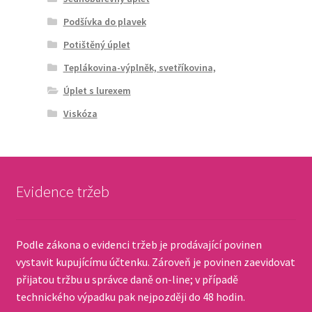
Podšívka do plavek
Potištěný úplet
Teplákovina-výplněk, svetříkovina,
Úplet s lurexem
Viskóza
Evidence tržeb
Podle zákona o evidenci tržeb je prodávající povinen
vystavit kupujícímu účtenku. Zároveň je povinen zaevidovat
přijatou tržbu u správce daně on-line; v případě
technického výpadku pak nejpozději do 48 hodin.