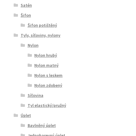
Satén
Šifon
Šifon potištěný
Tyly, síťoviny, nylony
Nylon
Nylon hrubý
Nylon matný
Nylon s leskem
Nylon zdobený
Síťovina
Tyl elastický/pružný
Úplet
Bavlněný úplet
Jednobarevný úplet