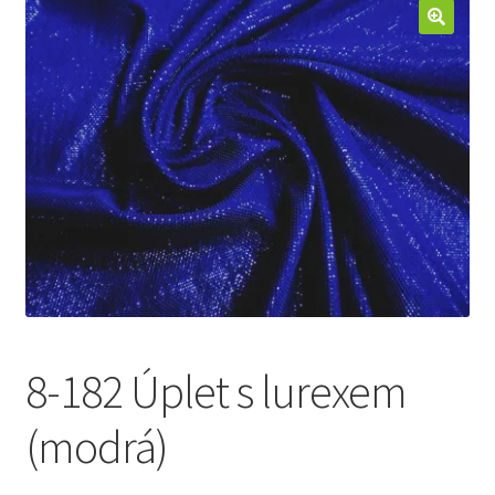
Jak nakupovat
Aktuality
Kontakt
8-182 Úplet s lurexem
(modrá)