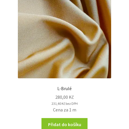
L-Brulé
280,00
Kč
231,40
Kč
bez DPH
Cena za 1 m
Přidat do košíku