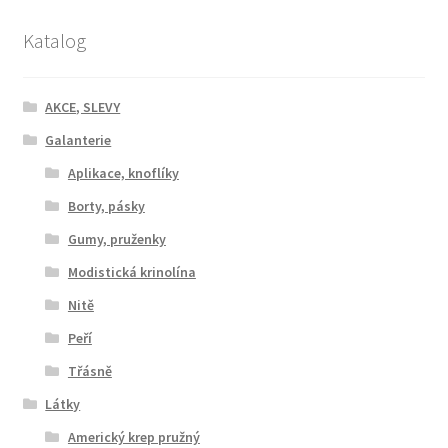
Katalog
AKCE, SLEVY
Galanterie
Aplikace, knoflíky
Borty, pásky
Gumy, pruženky
Modistická krinolína
Nitě
Peří
Třásně
Látky
Americký krep pružný