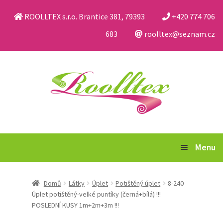
ROOLLTEX s.r.o. Brantice 381, 79393
+420 774 706
683
roolltex@seznam.cz
Přeskočit
Přejít
na
k
navigaci
obsahu
webu
Menu
Katalog
Domů
Látky
Úplet
Potištěný úplet
8-240
Úplet potištěný-velké puntíky (černá+bílá) !!!
Obchodní podmínky a reklamační řád
POSLEDNÍ KUSY 1m+2m+3m !!!