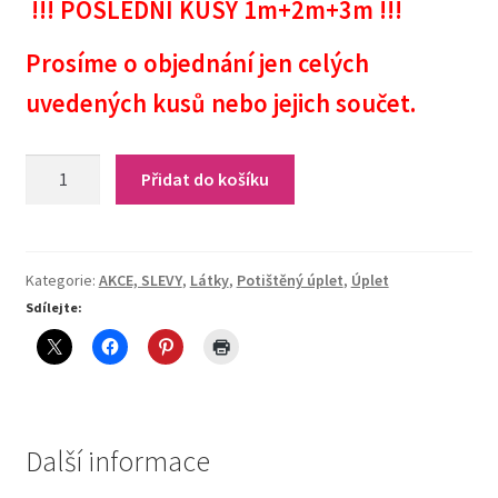
!!! POSLEDNÍ KUSY 1m+2m+3m !!!
Prosíme o objednání jen celých
uvedených kusů nebo jejich součet.
8-
Přidat do košíku
240
Úplet
potištěný-
velké
Kategorie:
AKCE, SLEVY
,
Látky
,
Potištěný úplet
,
Úplet
puntíky
Sdílejte:
(černá+bílá)
!!!
POSLEDNÍ
KUSY
1m+2m+3m
Další informace
!!!