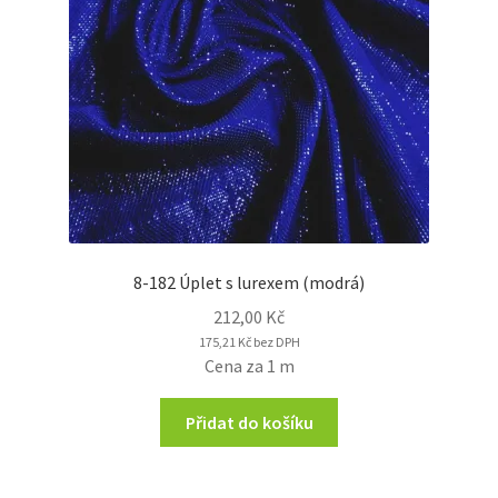
8-182 Úplet s lurexem (modrá)
212,00
Kč
175,21
Kč
bez DPH
Cena za 1 m
Přidat do košíku