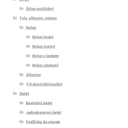
Šifon potištěný
Tyly, síťoviny, nylony
Nylon
Nylon hrubý
Nylon matný
Nylon s leskem
Nylon zdobený
Síťovina
Tyl elastický/pružný
Úplet
Bavlněný úplet
Jednobarevný úplet
Podšívka do plavek