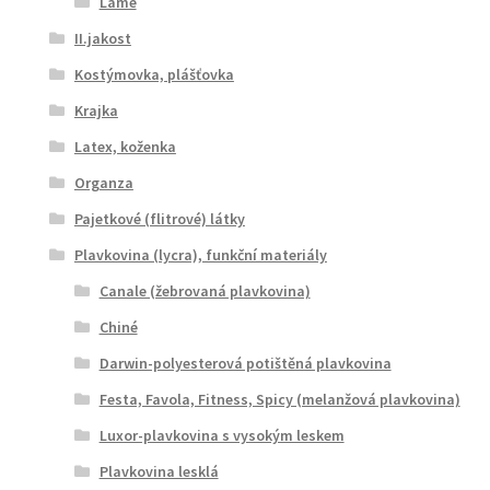
Lame
II.jakost
Kostýmovka, plášťovka
Krajka
Latex, koženka
Organza
Pajetkové (flitrové) látky
Plavkovina (lycra), funkční materiály
Canale (žebrovaná plavkovina)
Chiné
Darwin-polyesterová potištěná plavkovina
Festa, Favola, Fitness, Spicy (melanžová plavkovina)
Luxor-plavkovina s vysokým leskem
Plavkovina lesklá