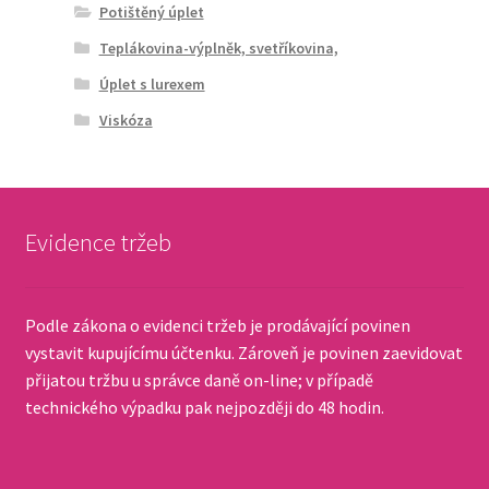
Potištěný úplet
Teplákovina-výplněk, svetříkovina,
Úplet s lurexem
Viskóza
Evidence tržeb
Podle zákona o evidenci tržeb je prodávající povinen
vystavit kupujícímu účtenku. Zároveň je povinen zaevidovat
přijatou tržbu u správce daně on-line; v případě
technického výpadku pak nejpozději do 48 hodin.