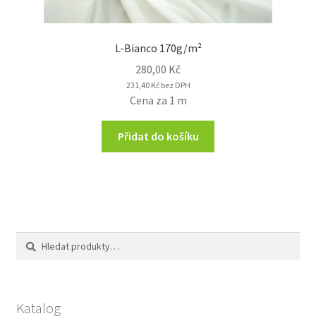
L-Bianco 170g/m²
280,00
Kč
231,40
Kč
bez DPH
Cena za 1 m
Přidat do košíku
Hledat:
Hledat
Katalog