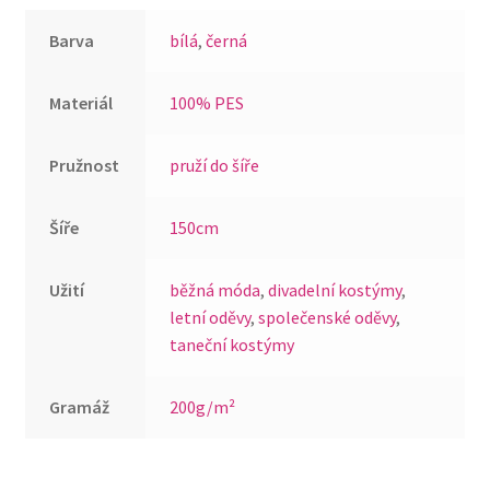
quantity
Barva
bílá
,
černá
Materiál
100% PES
Pružnost
pruží do šíře
Šíře
150cm
Užití
běžná móda
,
divadelní kostýmy
,
letní oděvy
,
společenské oděvy
,
taneční kostýmy
Gramáž
200g/m²