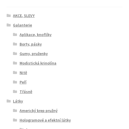
AKCE, SLEVY
Galanterie
Aplikace, knoflíky
Borty, pásky
Gumy, pruženky
Modistická krinolína
Nitě
Peří
Třásně
Látky
Americký krep pružný
Hologramové a efektní látky