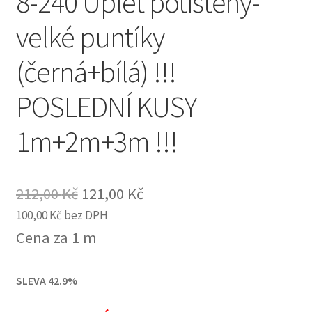
8-240 Úplet potištěný-
velké puntíky
(černá+bílá) !!!
POSLEDNÍ KUSY
1m+2m+3m !!!
Original
Current
212,00
Kč
121,00
Kč
100,00
Kč
bez DPH
price
price
Cena za 1 m
was:
is:
212,00 Kč.
121,00 Kč.
SLEVA 42.9%