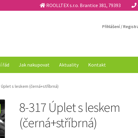
ROOLLTEX s.r.o. Brantice 381, 79393
Přihlášení / Regist
í řád
Jak nakupovat
Aktuality
Kontakt
 Úplet s leskem (černá+stříbrná)
8-317 Úplet s leskem
(černá+stříbrná)