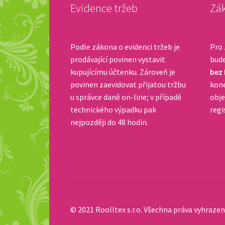
Evidence tržeb
Zák
Podle zákona o evidenci tržeb je
Pro 
prodávající povinen vystavit
bud
kupujícímu účtenku. Zároveň je
bez
povinen zaevidovat přijatou tržbu
kone
u správce daně on-line; v případě
obje
technického výpadku pak
regi
nejpozději do 48 hodin.
© 2021 Roolltex s.r.o. Všechna práva vyhrazen