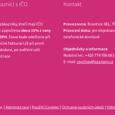
azníci s IČO
Kontakt
zákazníky, kteří mají IČO
Provozovna:
Brantice 381, 7
e započtena
sleva 15% z ceny
Provozní doba:
jen objednan
 DPH.
Sleva bude odečtena při
telefonické domluvě
čné fakturaci již při první
Objednávky a informace
dnávce, po ověření vaší
Mobilní tel.: +420 774 706 683
strace.
E-mail:
roolltex@seznam.cz
a. |
Administrace
|
Použití Cookies
|
Ochrana osobních údajů
|
Odst