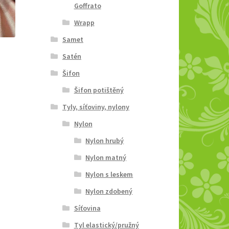
Goffrato
Wrapp
Samet
Satén
Šifon
Šifon potištěný
Tyly, síťoviny, nylony
Nylon
Nylon hrubý
Nylon matný
Nylon s leskem
Nylon zdobený
Síťovina
Tyl elastický/pružný