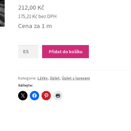
212,00
Kč
175,21
Kč
bez DPH
Cena za 1 m
8-
Přidat do košíku
317
Úplet
s
leskem
Kategorie:
Látky
,
Úplet
,
Úplet s lurexem
(černá+stříbrná)
Sdílejte:
quantity