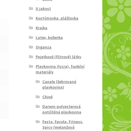
II.jakost
Kostýmovka, plášťovka
Krajka
Latex, koženka
Organza
Pajetkové (flitrové) látky
Plavkovina (lycra), funkční
materiály
Canale (žebrovaná
plavkovina)
Chiné
Darwin-polyesterová
potištěná plavkovina
Festa, Favola, Fitness,
Spicy (melanžová