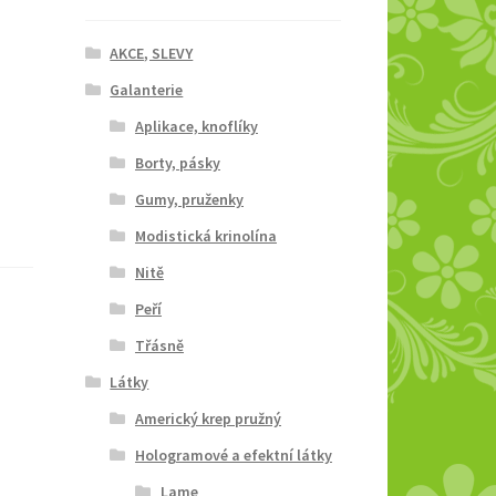
AKCE, SLEVY
Galanterie
Aplikace, knoflíky
Borty, pásky
Gumy, pruženky
Modistická krinolína
Nitě
Peří
Třásně
Látky
Americký krep pružný
Hologramové a efektní látky
Lame