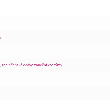
y
,
společenské oděvy
,
taneční kostýmy