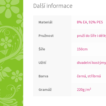
Další informace
Materiál
8% EA
,
92% PES
Pružnost
pruží do šíře i délk
Šíře
150cm
Užití
divadelní kostýmy
Barva
černá
,
stříbrná
Gramáž
220g/m²