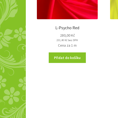
L-Psycho Red
280,00
Kč
231,40
Kč
bez DPH
Cena za 1 m
Přidat do košíku