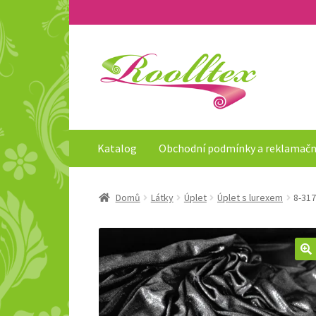
Přeskočit
Přejít
na
k
navigaci
obsahu
webu
Katalog
Obchodní podmínky a reklamačn
Domů
Látky
Úplet
Úplet s lurexem
8-317