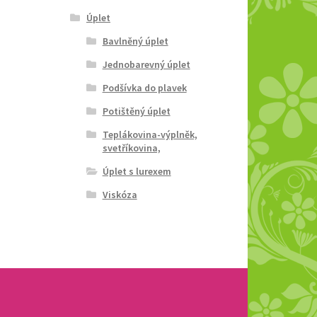
Úplet
Bavlněný úplet
Jednobarevný úplet
Podšívka do plavek
Potištěný úplet
Teplákovina-výplněk,
svetříkovina,
Úplet s lurexem
Viskóza