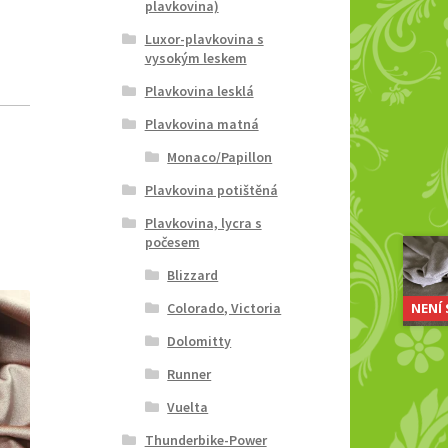
plavkovina)
Luxor-plavkovina s
vysokým leskem
Plavkovina lesklá
Plavkovina matná
Monaco/Papillon
Plavkovina potištěná
Plavkovina, lycra s
počesem
Blizzard
Colorado, Victoria
NENÍ
Dolomitty
Runner
Vuelta
Thunderbike-Power