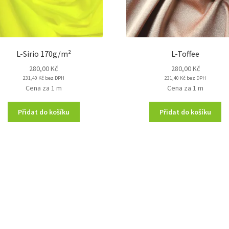
L-Sirio 170g/m²
L-Toffee
280,00
Kč
280,00
Kč
231,40
Kč
bez DPH
231,40
Kč
bez DPH
Cena za 1 m
Cena za 1 m
Přidat do košíku
Přidat do košíku