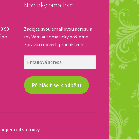
Novinky emailem
93 93
Zadejte svou emailovou adresu a
í po
my Vám automaticky pošleme
zprávu o nových produktech.
Emailová
adresa
Přihlásit se k odběru
oupení od smlouvy