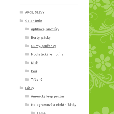
AKCE, SLEVY
Galanterie
Aplikace, knoflíky
Borty, pásky
Gumy, pruženky
Modistická krinolína
Nitě
Peří
Třásně
Látky
Americký krep pružný
Hologramové a efektní látky
Lame