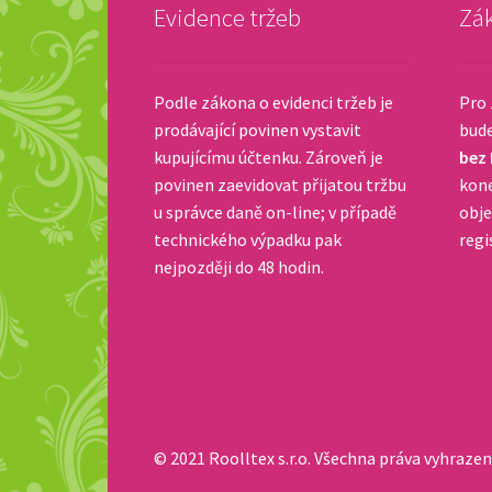
Evidence tržeb
Zák
Podle zákona o evidenci tržeb je
Pro 
prodávající povinen vystavit
bud
kupujícímu účtenku. Zároveň je
bez
povinen zaevidovat přijatou tržbu
kone
u správce daně on-line; v případě
obje
technického výpadku pak
regi
nejpozději do 48 hodin.
© 2021 Roolltex s.r.o. Všechna práva vyhrazen