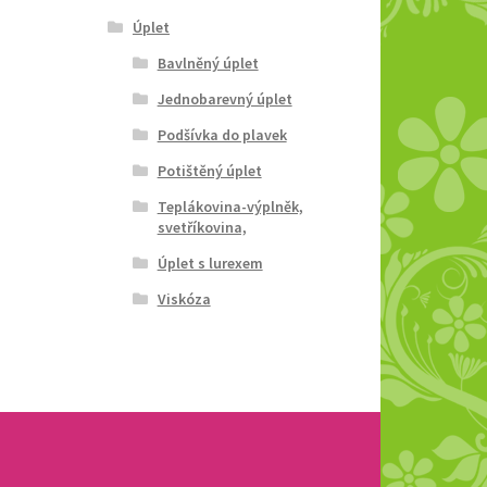
Úplet
Bavlněný úplet
Jednobarevný úplet
Podšívka do plavek
Potištěný úplet
Teplákovina-výplněk,
svetříkovina,
Úplet s lurexem
Viskóza