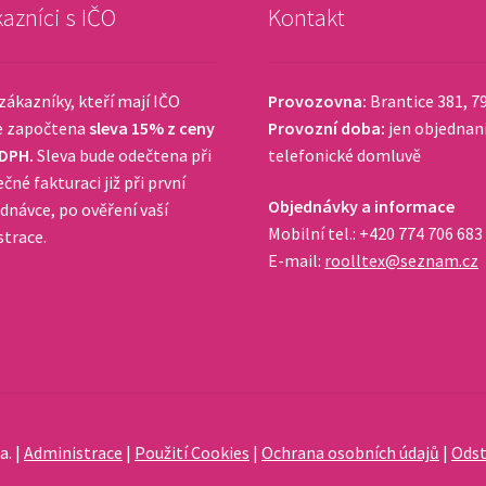
azníci s IČO
Kontakt
zákazníky, kteří mají IČO
Provozovna:
Brantice 381, 7
e započtena
sleva 15% z ceny
Provozní doba:
jen objednan
 DPH.
Sleva bude odečtena při
telefonické domluvě
čné fakturaci již při první
Objednávky a informace
dnávce, po ověření vaší
Mobilní tel.: +420 774 706 683
strace.
E-mail:
roolltex@seznam.cz
a. |
Administrace
|
Použití Cookies
|
Ochrana osobních údajů
|
Odst