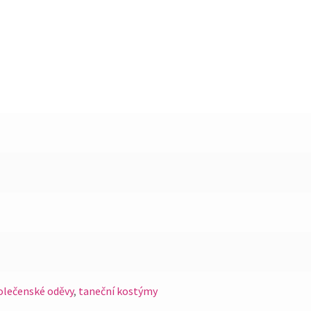
zelená)
quantity
olečenské oděvy
,
taneční kostýmy