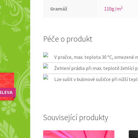
Gramáž
110g/m²
Péče o produkt
V pračce, max. teplota 30 °C, omezené 
Žehlení prádla při max. teplotě žehlící p
Lze sušit v bubnové sušičce při nižší tep
SLEVA
Související produkty