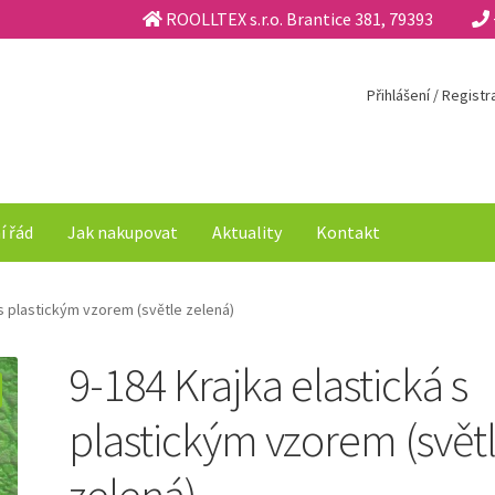
ROOLLTEX s.r.o. Brantice 381, 79393
Přihlášení / Regist
í řád
Jak nakupovat
Aktuality
Kontakt
 s plastickým vzorem (světle zelená)
9-184 Krajka elastická s
plastickým vzorem (svět