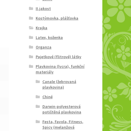
II.jakost
Kostýmovka, plášťovka
Krajka
Latex, koženka
Organza
Pajetkové (flitrové) látky
Plavkovina (lycra), funkční
materiály
Canale (žebrovaná
plavkovina)
Chiné
Darwin-polyesterová
potištěná plavkovina
Festa, Favola, Fitness,
Spicy (melanžová