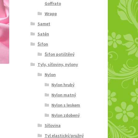
Goffrato
Wrapp
Samet
Satén
Šifon
Šifon potištěný
Tyly, síťoviny, nylony
Nylon
Nylon hrubý
Nylon matný
Nylon s leskem
Nylon zdobený
Síťovina
Tyl elastický/pružný