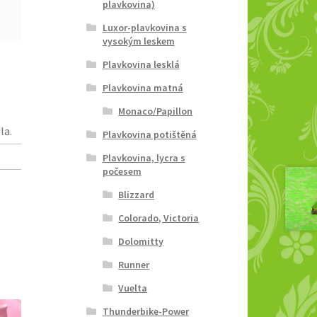
plavkovina)
Luxor-plavkovina s
vysokým leskem
Plavkovina lesklá
Plavkovina matná
Monaco/Papillon
la.
Plavkovina potištěná
Plavkovina, lycra s
počesem
Blizzard
Colorado, Victoria
Dolomitty
Runner
Vuelta
Thunderbike-Power