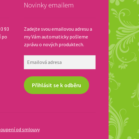
Novinky emailem
93 93
Zadejte svou emailovou adresu a
í po
my Vám automaticky pošleme
zprávu o nových produktech.
Emailová
adresa
Přihlásit se k odběru
oupení od smlouvy