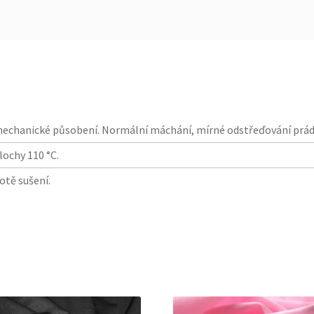
mechanické působení. Normální máchání, mírné odstřeďování prád
lochy 110 °C.
lotě sušení.