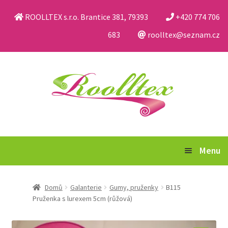
ROOLLTEX s.r.o. Brantice 381, 79393
+420 774 706
683
roolltex@seznam.cz
Přeskočit
Přejít
na
k
navigaci
obsahu
webu
Menu
Katalog
Domů
Galanterie
Gumy, pruženky
B115
Pruženka s lurexem 5cm (růžová)
Obchodní podmínky a reklamační řád