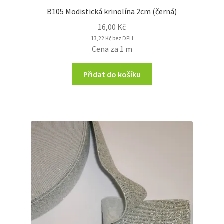
B105 Modistická krinolína 2cm (černá)
16,00
Kč
13,22
Kč
bez DPH
Cena za 1 m
Přidat do košíku