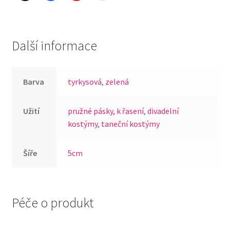
Další informace
Barva
tyrkysová
,
zelená
Užití
pružné pásky, k řasení
,
divadelní
kostýmy
,
taneční kostýmy
Šíře
5cm
Péče o produkt