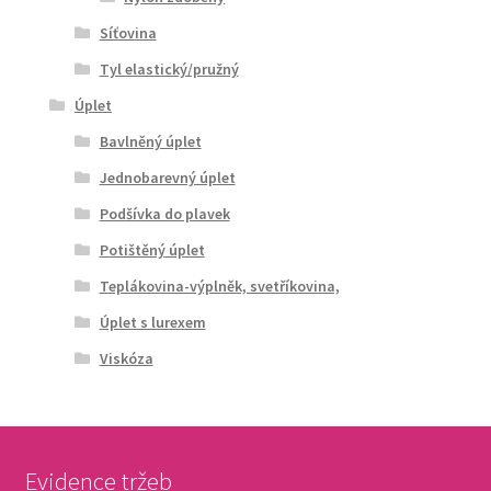
Síťovina
Tyl elastický/pružný
Úplet
Bavlněný úplet
Jednobarevný úplet
Podšívka do plavek
Potištěný úplet
Teplákovina-výplněk, svetříkovina,
Úplet s lurexem
Viskóza
Evidence tržeb