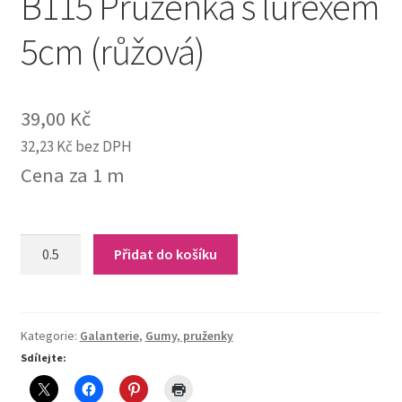
B115 Pruženka s lurexem
5cm (růžová)
39,00
Kč
32,23
Kč
bez DPH
Cena za 1 m
B115
Přidat do košíku
Pruženka
s
lurexem
5cm
Kategorie:
Galanterie
,
Gumy, pruženky
(růžová)
Sdílejte:
quantity