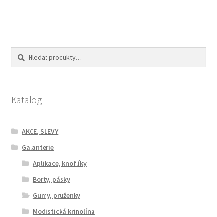
Hledat:
Hledat
Katalog
AKCE, SLEVY
Galanterie
Aplikace, knoflíky
Borty, pásky
Gumy, pruženky
Modistická krinolína