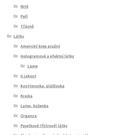
Nitě
Peří
Třásně
Látky
Americký krep pružný
Hologramové a efektní látky
Lame
II.jakost
Kostýmovka, plášťovka
Krajka
Latex, koženka
Organza
Pajetkové (flitrové) látky