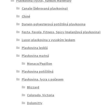
Plavkovina (lycra), funkční materiály
Canale (žebrovaná plavkovina)
Chiné
Darwin-polyesterová potištěná plavkovina
Festa, Favola, Fitness, Spicy (melanžová plavkovina)
Luxor-plavkovina s vysokým leskem
Plavkovina lesklá
Plavkovina matná
Monaco/Papillon
Plavkovina potištěná
Plavkovina, lycra s počesem
Blizzard
Colorado, Victoria
Dolomitty