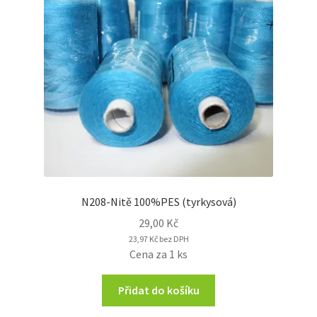
N208-Nitě 100%PES (tyrkysová)
29,00
Kč
23,97
Kč
bez DPH
Cena za 1 ks
Přidat do košíku