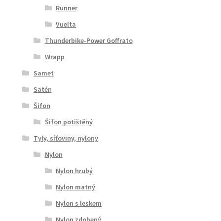
Runner
Vuelta
Thunderbike-Power Goffrato
Wrapp
Samet
Satén
Šifon
Šifon potištěný
Tyly, síťoviny, nylony
Nylon
Nylon hrubý
Nylon matný
Nylon s leskem
Nylon zdobený