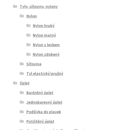
Tyly, síťoviny, nylony
Nylon
Nylon hrubý
Nylon matný
Nylon s leskem
Nylon zdobený
Síťovina
Tyl elastický/pružný
Úplet
Bavlněný úplet
Jednobarevný úplet
Podšívka do plavek
Potištěný úplet