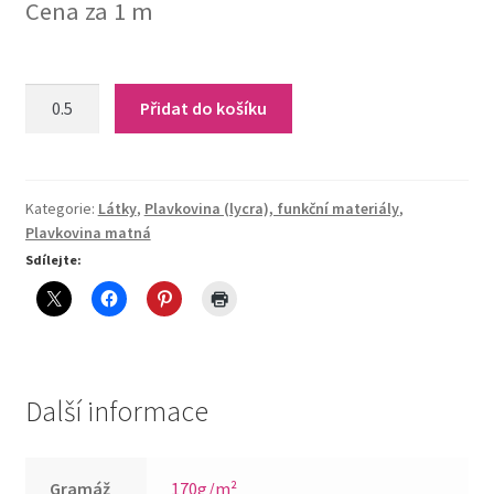
Cena za 1 m
M-
Přidat do košíku
Namibia
quantity
Kategorie:
Látky
,
Plavkovina (lycra), funkční materiály
,
Plavkovina matná
Sdílejte:
Další informace
Gramáž
170g/m²