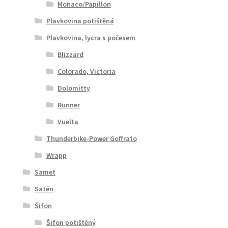
Monaco/Papillon
Plavkovina potištěná
Plavkovina, lycra s počesem
Blizzard
Colorado, Victoria
Dolomitty
Runner
Vuelta
Thunderbike-Power Goffrato
Wrapp
Samet
Satén
Šifon
Šifon potištěný