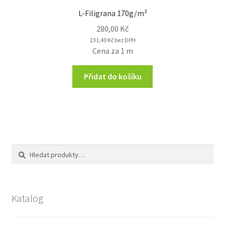
L-Filigrana 170g/m²
280,00
Kč
231,40
Kč
bez DPH
Cena za 1 m
Přidat do košíku
Hledat:
Hledat
Katalog