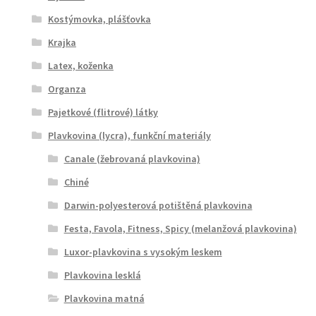
Kostýmovka, plášťovka
Krajka
Latex, koženka
Organza
Pajetkové (flitrové) látky
Plavkovina (lycra), funkční materiály
Canale (žebrovaná plavkovina)
Chiné
Darwin-polyesterová potištěná plavkovina
Festa, Favola, Fitness, Spicy (melanžová plavkovina)
Luxor-plavkovina s vysokým leskem
Plavkovina lesklá
Plavkovina matná