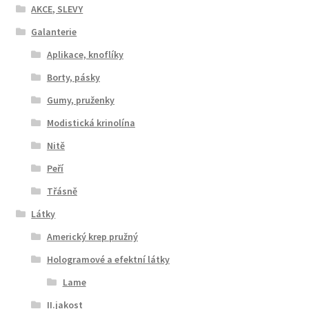
AKCE, SLEVY
Galanterie
Aplikace, knoflíky
Borty, pásky
Gumy, pruženky
Modistická krinolína
Nitě
Peří
Třásně
Látky
Americký krep pružný
Hologramové a efektní látky
Lame
II.jakost