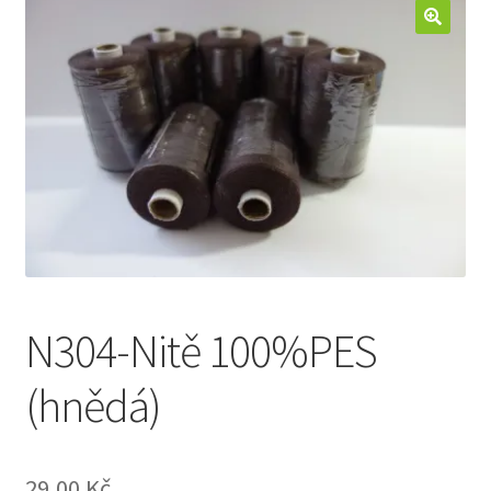
Jak nakupovat
Aktuality
Kontakt
N304-Nitě 100%PES
(hnědá)
29,00
Kč