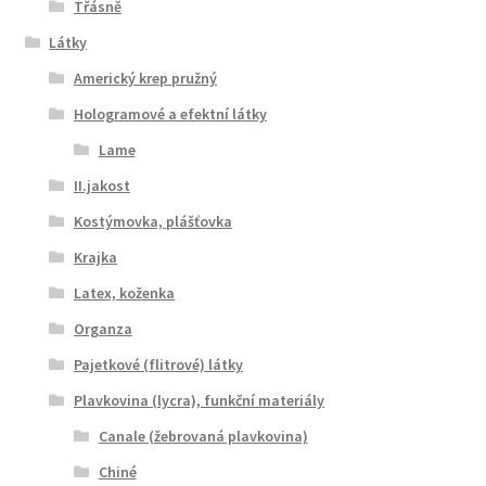
Třásně
Látky
Americký krep pružný
Hologramové a efektní látky
Lame
II.jakost
Kostýmovka, plášťovka
Krajka
Latex, koženka
Organza
Pajetkové (flitrové) látky
Plavkovina (lycra), funkční materiály
Canale (žebrovaná plavkovina)
Chiné