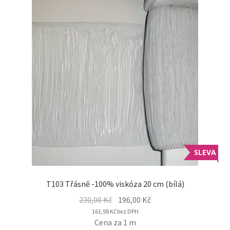
SLEVA
T103 Třásně -100% viskóza 20 cm (bílá)
Original
Current
230,00
Kč
196,00
Kč
price
price
161,98
Kč
bez DPH
Cena za 1 m
was:
is: