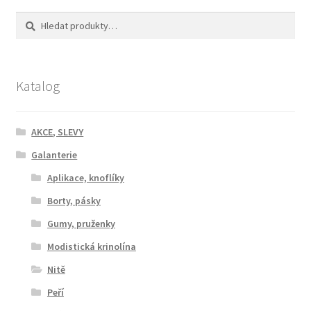
Hledat:
Hledat
Katalog
AKCE, SLEVY
Galanterie
Aplikace, knoflíky
Borty, pásky
Gumy, pruženky
Modistická krinolína
Nitě
Peří