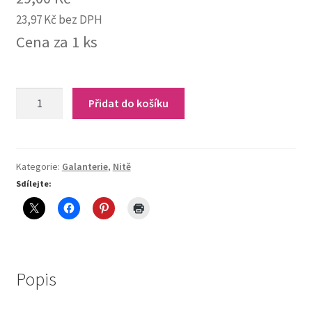
23,97
Kč
bez DPH
Cena za 1 ks
N304-
Přidat do košíku
Nitě
100%PES
(hnědá)
quantity
Kategorie:
Galanterie
,
Nitě
Sdílejte:
Popis