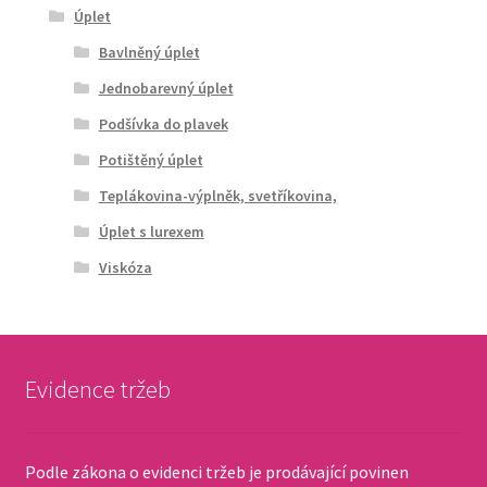
Úplet
Bavlněný úplet
Jednobarevný úplet
Podšívka do plavek
Potištěný úplet
Teplákovina-výplněk, svetříkovina,
Úplet s lurexem
Viskóza
Evidence tržeb
Podle zákona o evidenci tržeb je prodávající povinen