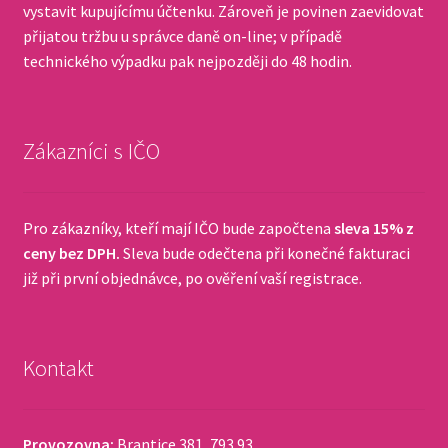
vystavit kupujícímu účtenku. Zároveň je povinen zaevidovat
přijatou tržbu u správce daně on-line; v případě
technického výpadku pak nejpozději do 48 hodin.
Zákazníci s IČO
Pro zákazníky, kteří mají IČO bude započtena
sleva 15% z
ceny bez DPH.
Sleva bude odečtena při konečné fakturaci
již při první objednávce, po ověření vaší registrace.
Kontakt
Provozovna:
Brantice 381, 793 93