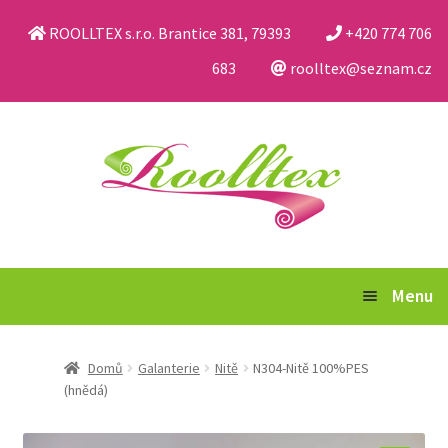
ROOLLTEX s.r.o. Brantice 381, 79393
+420 774 706
683
roolltex@seznam.cz
Přeskočit
Přejít
na
k
navigaci
obsahu
webu
Menu
Katalog
Domů
Galanterie
Nitě
N304-Nitě 100%PES
(hnědá)
Obchodní podmínky a reklamační řád