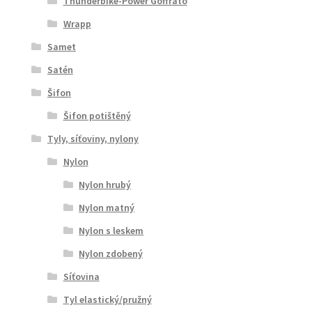
Thunderbike-Power Goffrato
Wrapp
Samet
Satén
Šifon
Šifon potištěný
Tyly, síťoviny, nylony
Nylon
Nylon hrubý
Nylon matný
Nylon s leskem
Nylon zdobený
Síťovina
Tyl elastický/pružný