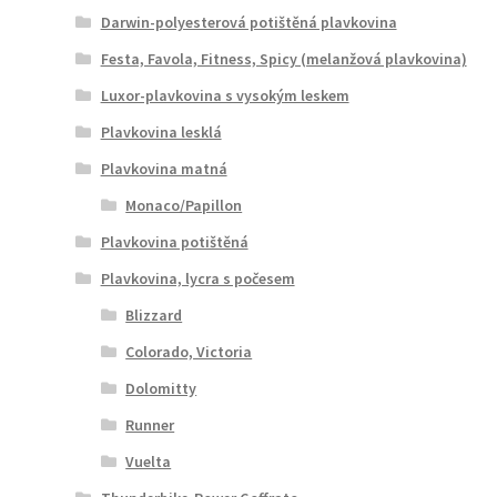
Darwin-polyesterová potištěná plavkovina
Festa, Favola, Fitness, Spicy (melanžová plavkovina)
Luxor-plavkovina s vysokým leskem
Plavkovina lesklá
Plavkovina matná
Monaco/Papillon
Plavkovina potištěná
Plavkovina, lycra s počesem
Blizzard
Colorado, Victoria
Dolomitty
Runner
Vuelta