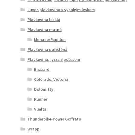
Luxor-plavkovina s vysokým leskem
Plavkovina lesklá
Plavkovina matná
Monaco/Papillon
Plavkovina potištěná
Plavkovina, lycra s počesem
Blizzard
Colorado, Victoria
Dolomitty
Runner
Vuelta
Thunderbike-Power Goffrato
Wrapp