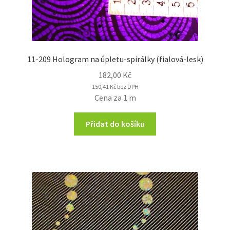
11-209 Hologram na úpletu-spirálky (fialová-lesk)
182,00
Kč
150,41
Kč
bez DPH
Cena za 1 m
Přidat do košíku