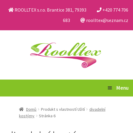
ROOLLTEX s.r.o. Brantice 381, 79393
+420 774 706
683
roolltex@seznam.cz
Přeskočit
Přejít
na
k
navigaci
obsahu
webu
Menu
Katalog
Domů
Produkt s vlastností Užití
divadelní
kostýmy
Stránka 6
Obchodní podmínky a reklamační řád