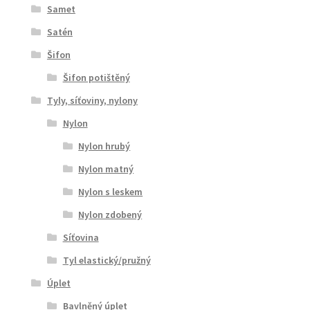
Samet
Satén
Šifon
Šifon potištěný
Tyly, síťoviny, nylony
Nylon
Nylon hrubý
Nylon matný
Nylon s leskem
Nylon zdobený
Síťovina
Tyl elastický/pružný
Úplet
Bavlněný úplet