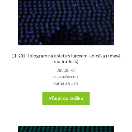
11-201 Hologram na úpletu s lurexem-kolečka (tmavě
modrá-lesk)
280,00
Kč
231,40
Kč
bez DPH
Cena za 1 m
Přidat do košíku