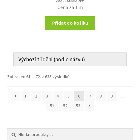
200,00
Kč
bez DPH
Cena za 1 m
Přidat do košíku
Zobrazen 61. – 72. z 635 výsledků
1
2
3
4
5
6
7
8
9
…
51
52
53
Hledat:
Hledat