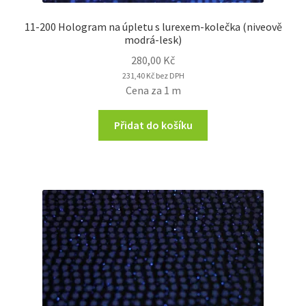
11-200 Hologram na úpletu s lurexem-kolečka (niveově
modrá-lesk)
280,00
Kč
231,40
Kč
bez DPH
Cena za 1 m
Přidat do košíku