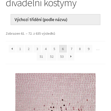
divadelní kostýmy
Jak nakupovat
Aktuality
Kontakt
Zobrazen 61. – 72. z 635 výsledků
1
2
3
4
5
6
7
8
9
…
51
52
53