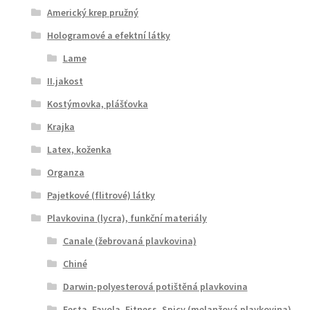
Americký krep pružný
Hologramové a efektní látky
Lame
II.jakost
Kostýmovka, plášťovka
Krajka
Latex, koženka
Organza
Pajetkové (flitrové) látky
Plavkovina (lycra), funkční materiály
Canale (žebrovaná plavkovina)
Chiné
Darwin-polyesterová potištěná plavkovina
Festa, Favola, Fitness, Spicy (melanžová plavkovina)