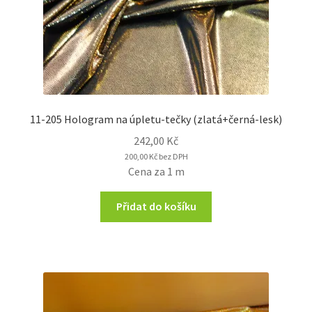
11-205 Hologram na úpletu-tečky (zlatá+černá-lesk)
242,00
Kč
200,00
Kč
bez DPH
Cena za 1 m
Přidat do košíku