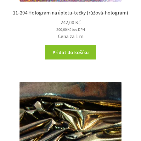
11-204 Hologram na úpletu-tečky (růžová-hologram)
242,00
Kč
200,00
Kč
bez DPH
Cena za 1 m
Přidat do košíku