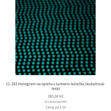
11-202 Hologram na úpletu s lurexem-kolečka (kobaltová-
lesk)
280,00
Kč
231,40
Kč
bez DPH
Cena za 1 m