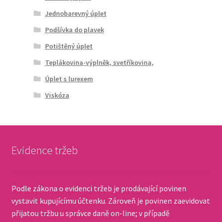
Jednobarevný úplet
Podšívka do plavek
Potištěný úplet
Teplákovina-výplněk, svetříkovina,
Úplet s lurexem
Viskóza
Evidence tržeb
Podle zákona o evidenci tržeb je prodávající povinen
vystavit kupujícímu účtenku. Zároveň je povinen zaevidovat
přijatou tržbu u správce daně on-line; v případě