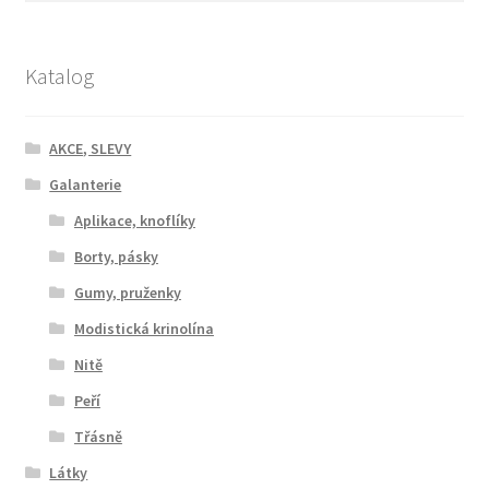
Katalog
AKCE, SLEVY
Galanterie
Aplikace, knoflíky
Borty, pásky
Gumy, pruženky
Modistická krinolína
Nitě
Peří
Třásně
Látky