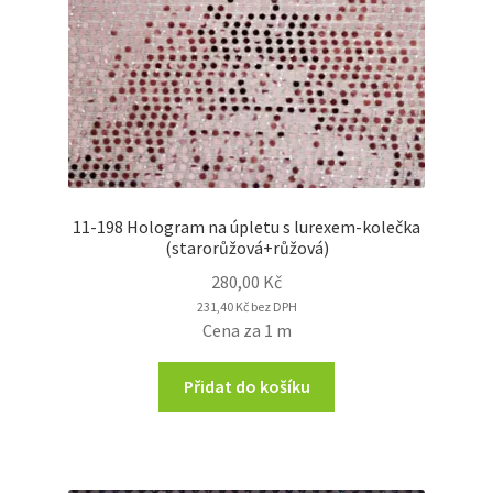
11-198 Hologram na úpletu s lurexem-kolečka
(starorůžová+růžová)
280,00
Kč
231,40
Kč
bez DPH
Cena za 1 m
Přidat do košíku