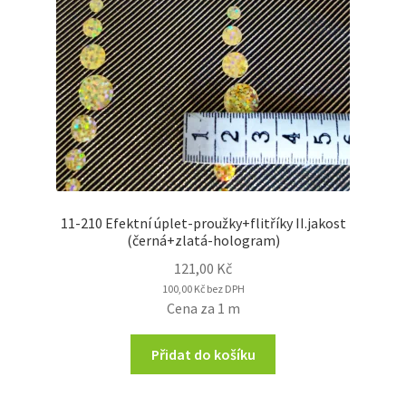
11-210 Efektní úplet-proužky+flitříky II.jakost
(černá+zlatá-hologram)
121,00
Kč
100,00
Kč
bez DPH
Cena za 1 m
Přidat do košíku