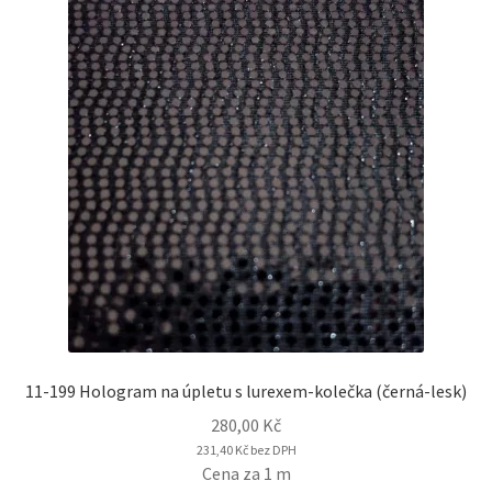
11-199 Hologram na úpletu s lurexem-kolečka (černá-lesk)
280,00
Kč
231,40
Kč
bez DPH
Cena za 1 m