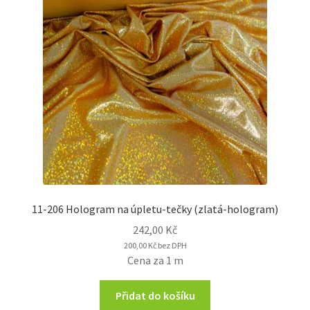
11-206 Hologram na úpletu-tečky (zlatá-hologram)
242,00
Kč
200,00
Kč
bez DPH
Cena za 1 m
Přidat do košíku