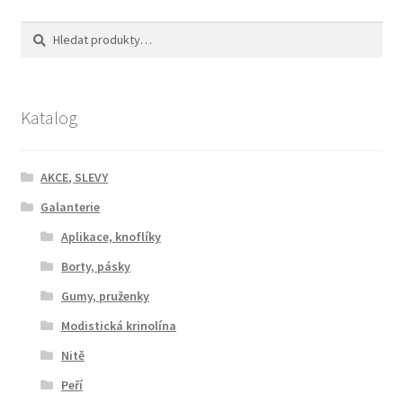
Hledat:
Hledat
Katalog
AKCE, SLEVY
Galanterie
Aplikace, knoflíky
Borty, pásky
Gumy, pruženky
Modistická krinolína
Nitě
Peří