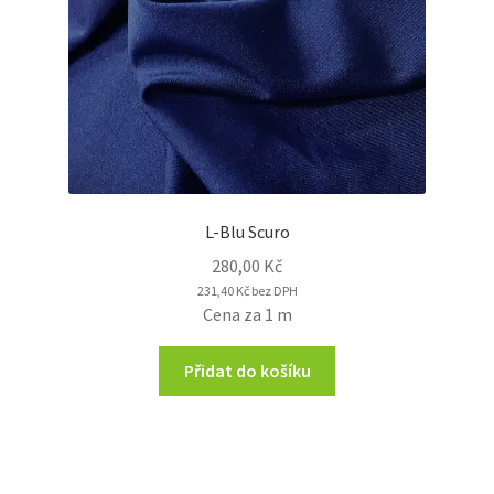
L-Blu Scuro
280,00
Kč
231,40
Kč
bez DPH
Cena za 1 m
Přidat do košíku