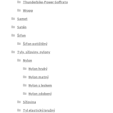
Thunderbike-Power Goffrato
Wrapp
Samet
Satén
Šifon
Šifon potištěný
Tyly, síťoviny, nylony
Nylon
Nylon hrubý
Nylon matný
Nylon s leskem
Nylon zdobený
Síťovina
Tyl elastický/pružný