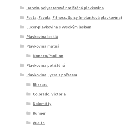
Darwin-polyesterová potištěná plavkovina
Festa, Favola, Fitness, Spicy (melanžová plavkovina)
Luxor-plavkovina s vysokým leskem
Plavkovina lesklá
Plavkovina matná
Monaco/Papillon
Plavkovina potištěná
Plavkovina, lycra s počesem
Blizzard
Colorado, Victoria
Dolomitty
Runner
Vuelta