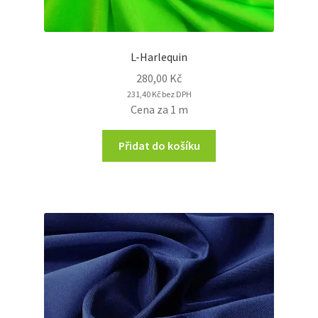
L-Harlequin
280,00
Kč
231,40
Kč
bez DPH
Cena za 1 m
Přidat do košíku