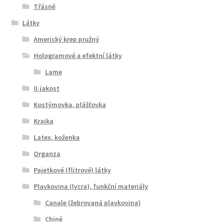
Třásně
Látky
Americký krep pružný
Hologramové a efektní látky
Lame
II.jakost
Kostýmovka, plášťovka
Krajka
Latex, koženka
Organza
Pajetkové (flitrové) látky
Plavkovina (lycra), funkční materiály
Canale (žebrovaná plavkovina)
Chiné