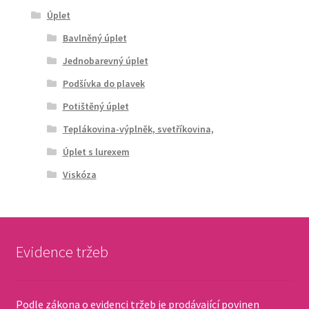
Úplet
Bavlněný úplet
Jednobarevný úplet
Podšívka do plavek
Potištěný úplet
Teplákovina-výplněk, svetříkovina,
Úplet s lurexem
Viskóza
Evidence tržeb
Podle zákona o evidenci tržeb je prodávající povinen