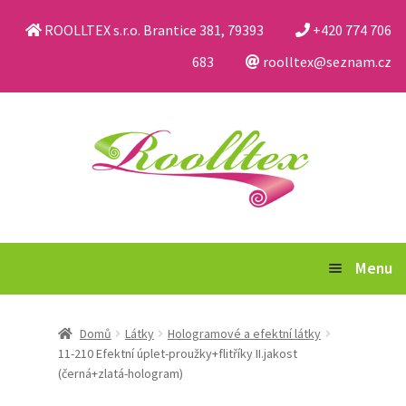
ROOLLTEX s.r.o. Brantice 381, 79393
+420 774 706
683
roolltex@seznam.cz
Přeskočit
Přejít
na
k
navigaci
obsahu
webu
Menu
Katalog
Domů
Látky
Hologramové a efektní látky
11-210 Efektní úplet-proužky+flitříky II.jakost
Obchodní podmínky a reklamační řád
(černá+zlatá-hologram)