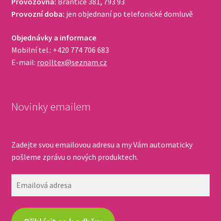
Provozovna:
Brantice 381, 793 93
Provozní doba:
jen objednaní po telefonické domluvě
Objednávky a informace
Mobilní tel.: +420 774 706 683
E-mail:
roolltex@seznam.cz
Novinky emailem
Zadejte svou emailovou adresu a my Vám automaticky
pošleme zprávu o nových produktech.
Emailová
adresa