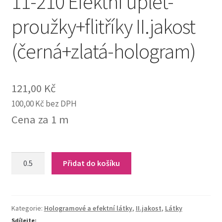
11-210 Efektní úplet-
proužky+flitříky II.jakost
(černá+zlatá-hologram)
121,00
Kč
100,00
Kč
bez DPH
Cena za 1 m
11-
Přidat do košíku
210
Efektní
úplet-
proužky+flitříky
Kategorie:
Hologramové a efektní látky
,
II.jakost
,
Látky
II.jakost
Sdílejte: