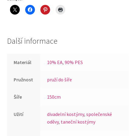
(černá+zlatá-
hologram)
quantity
Další informace
Materiál
10% EA
,
90% PES
Pružnost
pruží do šíře
Šíře
150cm
Užití
divadelní kostýmy
,
společenské
oděvy
,
taneční kostýmy