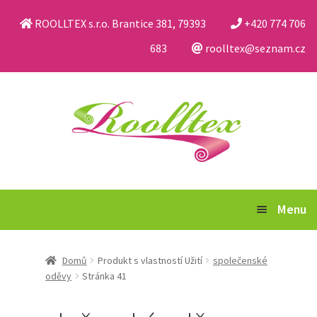
ROOLLTEX s.r.o. Brantice 381, 79393
+420 774 706
683
roolltex@seznam.cz
Přeskočit
Přejít
na
k
navigaci
obsahu
webu
Menu
Katalog
Domů
Produkt s vlastností Užití
společenské
oděvy
Stránka 41
Obchodní podmínky a reklamační řád