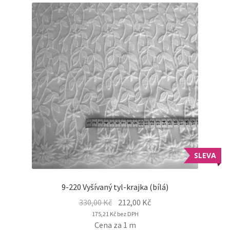
SLEVA
9-220 Vyšívaný tyl-krajka (bílá)
Original
Current
330,00
Kč
212,00
Kč
price
price
175,21
Kč
bez DPH
Cena za 1 m
was:
is: