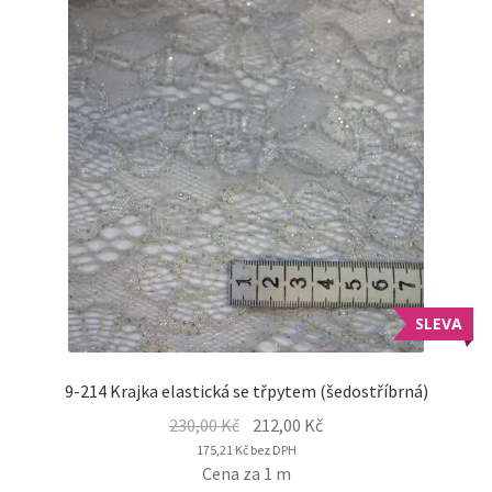
SLEVA
9-214 Krajka elastická se třpytem (šedostříbrná)
Original
Current
230,00
Kč
212,00
Kč
price
price
175,21
Kč
bez DPH
Cena za 1 m
was:
is: