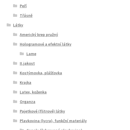
Peří
Třásně
Látky
Americký krep pružný
Hologramové a efektní látky
Lame
II.jakost
Kostýmovka, plášťovka
Krajka
Latex, koženka
Organza
Pajetkové (flitrové) látky
Plavkovina (lycra), funkční materiály