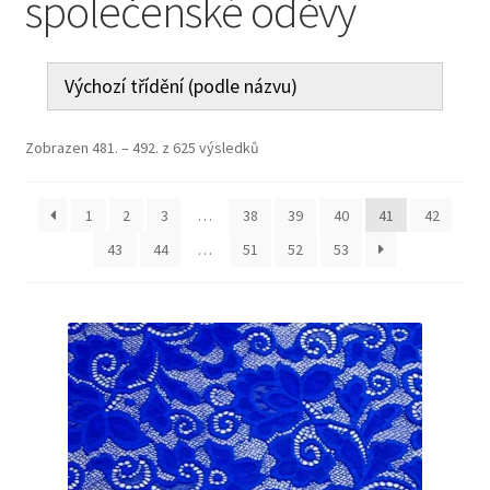
společenské oděvy
Jak nakupovat
Aktuality
Kontakt
Zobrazen 481. – 492. z 625 výsledků
1
2
3
…
38
39
40
41
42
43
44
…
51
52
53