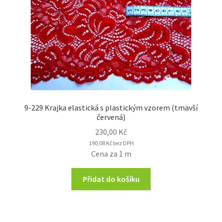
9-229 Krajka elastická s plastickým vzorem (tmavší
červená)
230,00
Kč
190,08
Kč
bez DPH
Cena za 1 m
Přidat do košíku