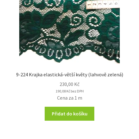
9-224 Krajka elastická-větší květy (lahvově zelená)
230,00
Kč
190,08
Kč
bez DPH
Cena za 1 m
Přidat do košíku