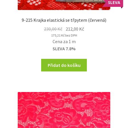
SLEVA
9-215 Krajka elastická se třpytem (červená)
Original
Current
230,00
Kč
212,00
Kč
price
price
175,21
Kč
bez DPH
Cena za 1 m
was:
is:
SLEVA 7.8%
230,00 Kč.
212,00 Kč.
Přidat do košíku