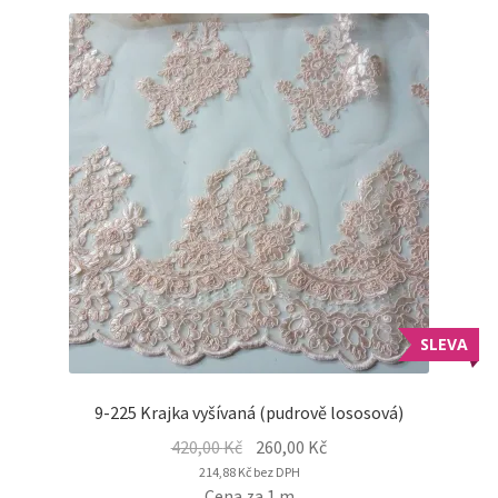
SLEVA
9-225 Krajka vyšívaná (pudrově lososová)
Original
Current
420,00
Kč
260,00
Kč
price
price
214,88
Kč
bez DPH
Cena za 1 m