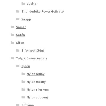
Vuelta
Thunderbike-Power Goffrato
Wrapp
Samet
Satén
Šifon
Šifon potištěný
Tyly, síťoviny, nylony
Nylon
Nylon hrubý
Nylon matný
Nylon s leskem
Nylon zdobený
Síťovina