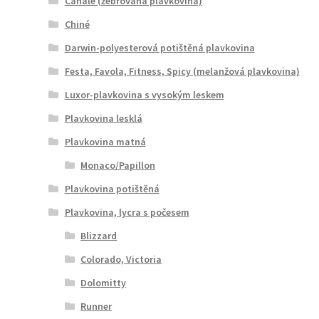
Canale (žebrovaná plavkovina)
Chiné
Darwin-polyesterová potištěná plavkovina
Festa, Favola, Fitness, Spicy (melanžová plavkovina)
Luxor-plavkovina s vysokým leskem
Plavkovina lesklá
Plavkovina matná
Monaco/Papillon
Plavkovina potištěná
Plavkovina, lycra s počesem
Blizzard
Colorado, Victoria
Dolomitty
Runner