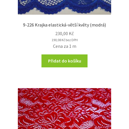
9-226 Krajka elastická-větší květy (modrá)
230,00
Kč
190,08
Kč
bez DPH
Cena za 1 m
Přidat do košíku