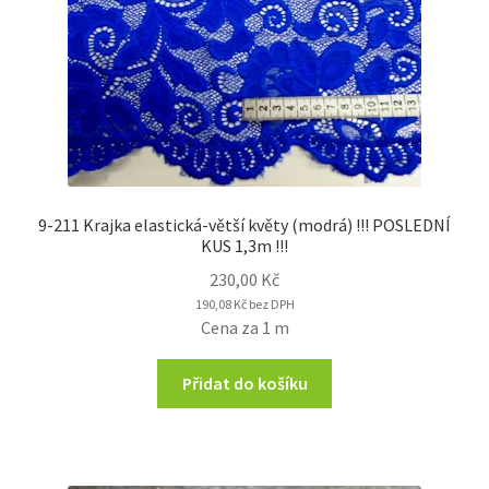
9-211 Krajka elastická-větší květy (modrá) !!! POSLEDNÍ
KUS 1,3m !!!
230,00
Kč
190,08
Kč
bez DPH
Cena za 1 m
Přidat do košíku