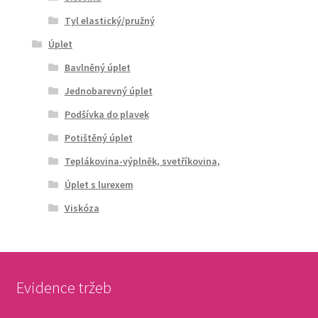
Tyl elastický/pružný
Úplet
Bavlněný úplet
Jednobarevný úplet
Podšívka do plavek
Potištěný úplet
Teplákovina-výplněk, svetříkovina,
Úplet s lurexem
Viskóza
Evidence tržeb