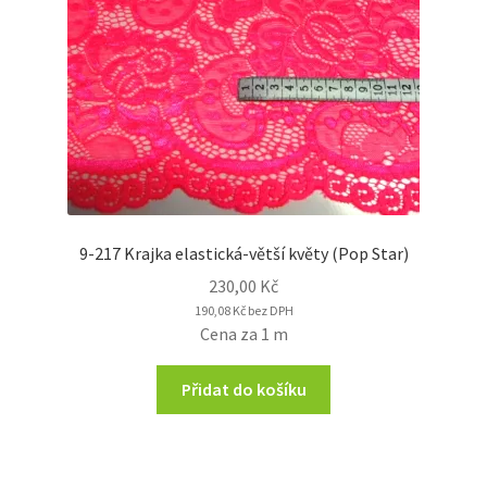
9-217 Krajka elastická-větší květy (Pop Star)
230,00
Kč
190,08
Kč
bez DPH
Cena za 1 m
Přidat do košíku