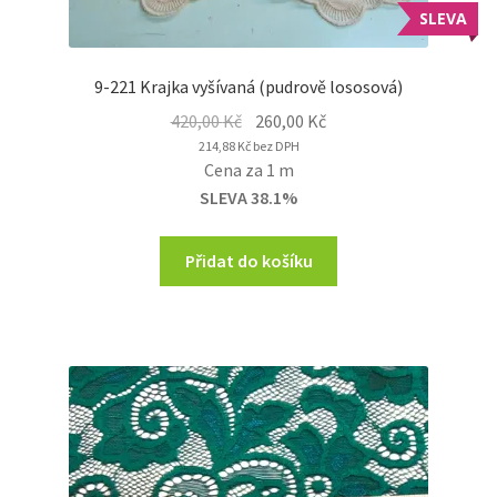
SLEVA
9-221 Krajka vyšívaná (pudrově lososová)
Original
Current
420,00
Kč
260,00
Kč
price
price
214,88
Kč
bez DPH
Cena za 1 m
was:
is:
SLEVA 38.1%
420,00 Kč.
260,00 Kč.
Přidat do košíku