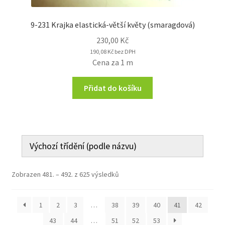
9-231 Krajka elastická-větší květy (smaragdová)
230,00
Kč
190,08
Kč
bez DPH
Cena za 1 m
Přidat do košíku
Zobrazen 481. – 492. z 625 výsledků
1
2
3
…
38
39
40
41
42
43
44
…
51
52
53