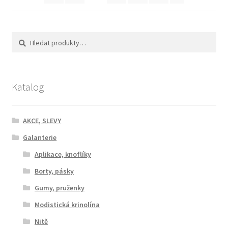
Hledat:
Hledat
Katalog
AKCE, SLEVY
Galanterie
Aplikace, knoflíky
Borty, pásky
Gumy, pruženky
Modistická krinolína
Nitě