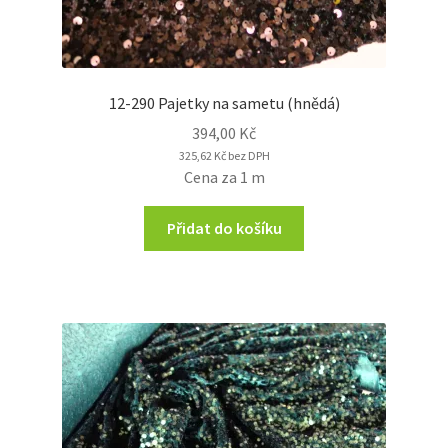
12-290 Pajetky na sametu (hnědá)
394,00
Kč
325,62
Kč
bez DPH
Cena za 1 m
Přidat do košíku