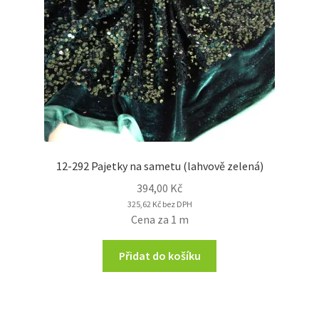
12-292 Pajetky na sametu (lahvově zelená)
394,00
Kč
325,62
Kč
bez DPH
Cena za 1 m
Přidat do košíku