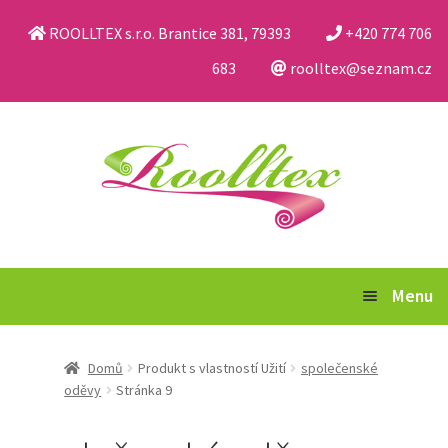
ROOLLTEX s.r.o. Brantice 381, 79393
+420 774 706
683
roolltex@seznam.cz
Přeskočit
Přejít
na
k
navigaci
obsahu
webu
Menu
Katalog
Domů
Produkt s vlastností Užití
společenské
oděvy
Stránka 9
Obchodní podmínky a reklamační řád