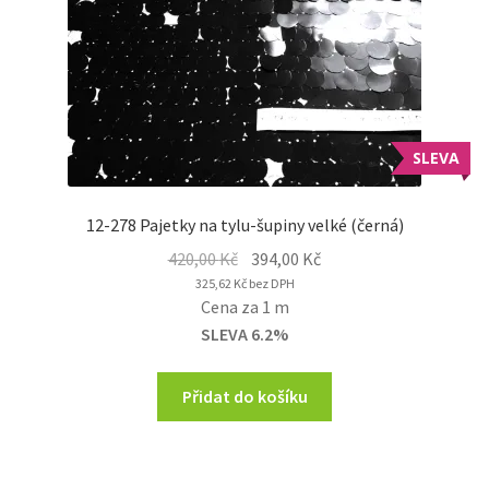
SLEVA
12-278 Pajetky na tylu-šupiny velké (černá)
Original
Current
420,00
Kč
394,00
Kč
price
price
325,62
Kč
bez DPH
Cena za 1 m
was:
is:
SLEVA 6.2%
420,00 Kč.
394,00 Kč.
Přidat do košíku