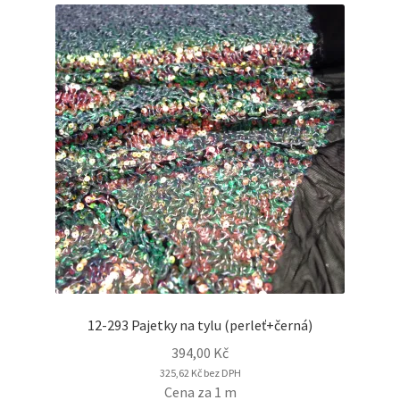
12-293 Pajetky na tylu (perleť+černá)
394,00
Kč
325,62
Kč
bez DPH
Cena za 1 m