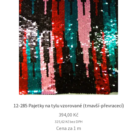
12-285 Pajetky na tylu vzorované (tmavší-převracecí)
394,00
Kč
325,62
Kč
bez DPH
Cena za 1 m