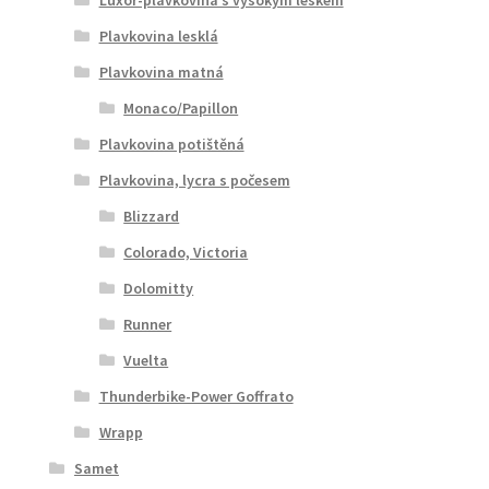
Plavkovina lesklá
Plavkovina matná
Monaco/Papillon
Plavkovina potištěná
Plavkovina, lycra s počesem
Blizzard
Colorado, Victoria
Dolomitty
Runner
Vuelta
Thunderbike-Power Goffrato
Wrapp
Samet