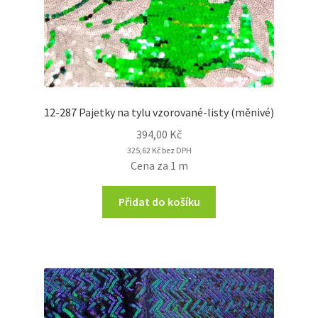
12-287 Pajetky na tylu vzorované-listy (měnivé)
394,00
Kč
325,62
Kč
bez DPH
Cena za 1 m
Přidat do košíku