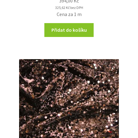
394,00
Kč
325,62
Kč
bez DPH
Cena za 1 m
Přidat do košíku