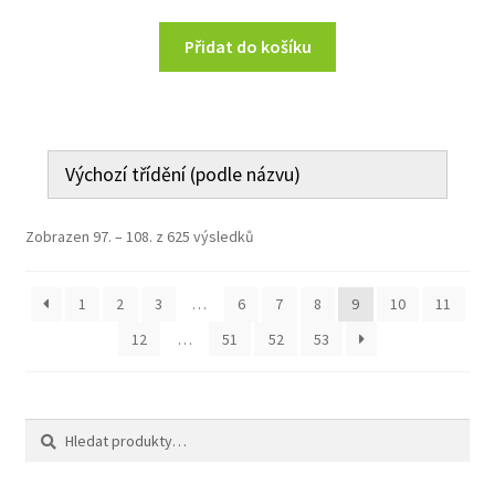
Přidat do košíku
Zobrazen 97. – 108. z 625 výsledků
1
2
3
…
6
7
8
9
10
11
12
…
51
52
53
Hledat:
Hledat