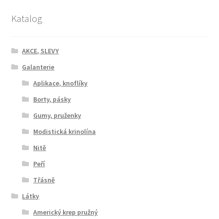
Katalog
AKCE, SLEVY
Galanterie
Aplikace, knoflíky
Borty, pásky
Gumy, pruženky
Modistická krinolína
Nitě
Peří
Třásně
Látky
Americký krep pružný