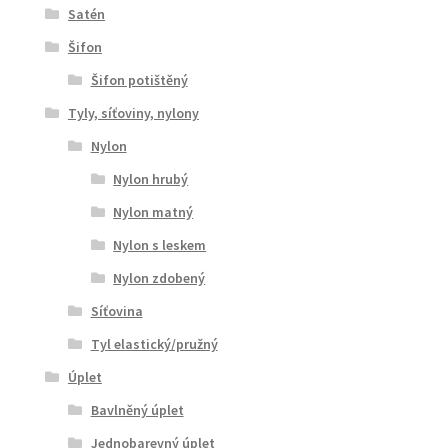
Satén
Šifon
Šifon potištěný
Tyly, síťoviny, nylony
Nylon
Nylon hrubý
Nylon matný
Nylon s leskem
Nylon zdobený
Síťovina
Tyl elastický/pružný
Úplet
Bavlněný úplet
Jednobarevný úplet