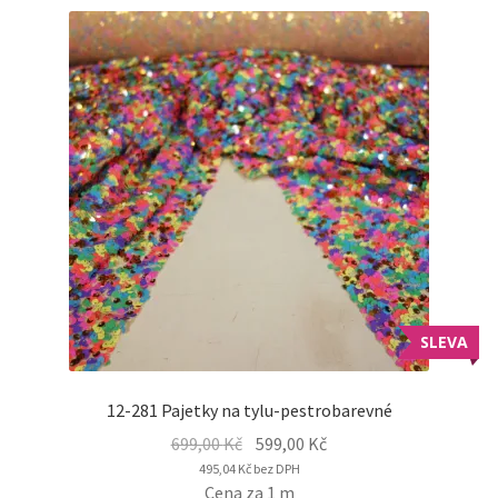
SLEVA
12-281 Pajetky na tylu-pestrobarevné
Original
Current
699,00
Kč
599,00
Kč
price
price
495,04
Kč
bez DPH
Cena za 1 m