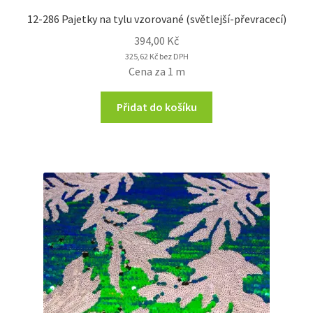
12-286 Pajetky na tylu vzorované (světlejší-převracecí)
394,00
Kč
325,62
Kč
bez DPH
Cena za 1 m
Přidat do košíku