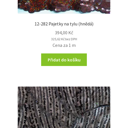
12-282 Pajetky na tylu (hnědá)
394,00
Kč
325,62
Kč
bez DPH
Cena za 1 m
Přidat do košíku