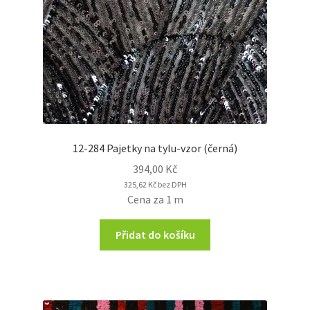
12-284 Pajetky na tylu-vzor (černá)
394,00
Kč
325,62
Kč
bez DPH
Cena za 1 m
Přidat do košíku