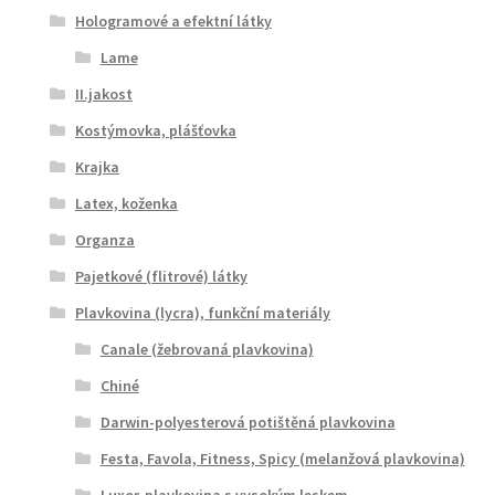
Hologramové a efektní látky
Lame
II.jakost
Kostýmovka, plášťovka
Krajka
Latex, koženka
Organza
Pajetkové (flitrové) látky
Plavkovina (lycra), funkční materiály
Canale (žebrovaná plavkovina)
Chiné
Darwin-polyesterová potištěná plavkovina
Festa, Favola, Fitness, Spicy (melanžová plavkovina)
Luxor-plavkovina s vysokým leskem