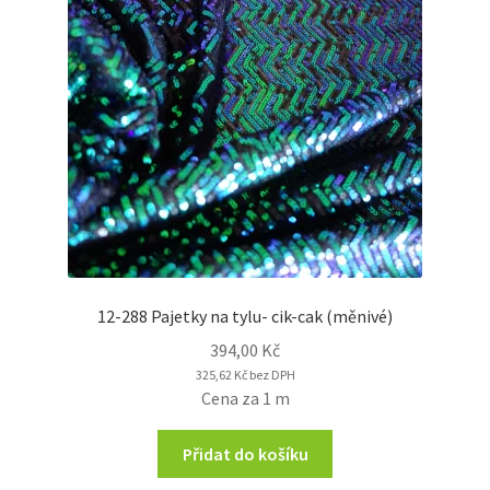
12-288 Pajetky na tylu- cik-cak (měnivé)
394,00
Kč
325,62
Kč
bez DPH
Cena za 1 m
Přidat do košíku