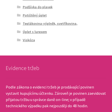
Podšívka do plavek
Potištěný úplet
Teplákovina-výplněk, svetříkovina,
Úplet s lurexem
Viskóza
Evidence tržeb
Podle zákona o evidenci tržeb je prodávající povinen
vystavit kupujícímu účtenku. Zároveň je povinen zaevidovat
přijatou tržbu u správce daně on-line; v případě
technického výpadku pak nejpozději do 48 hodin.