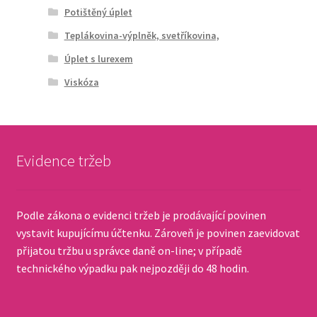
Potištěný úplet
Teplákovina-výplněk, svetříkovina,
Úplet s lurexem
Viskóza
Evidence tržeb
Podle zákona o evidenci tržeb je prodávající povinen
vystavit kupujícímu účtenku. Zároveň je povinen zaevidovat
přijatou tržbu u správce daně on-line; v případě
technického výpadku pak nejpozději do 48 hodin.