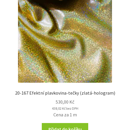
20-167 Efektní plavkovina-tečky (zlatá-hologram)
530,00
Kč
438,02
Kč
bez DPH
Cena za 1 m
Přidat do košíku