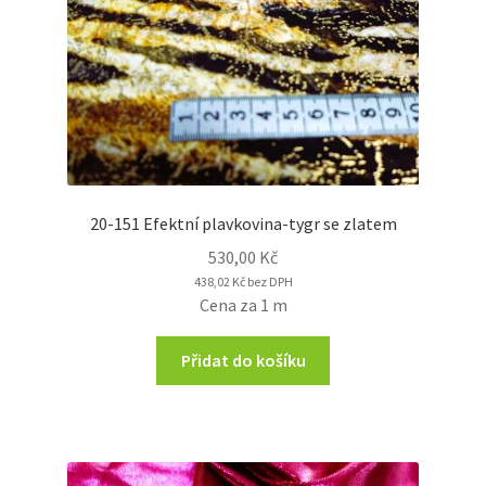
20-151 Efektní plavkovina-tygr se zlatem
530,00
Kč
438,02
Kč
bez DPH
Cena za 1 m
Přidat do košíku