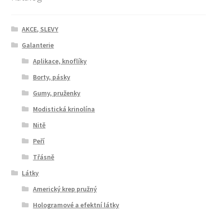
AKCE, SLEVY
Galanterie
Aplikace, knoflíky
Borty, pásky
Gumy, pruženky
Modistická krinolína
Nitě
Peří
Třásně
Látky
Americký krep pružný
Hologramové a efektní látky