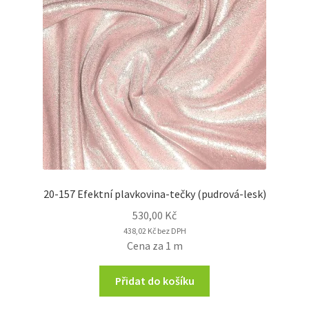
20-157 Efektní plavkovina-tečky (pudrová-lesk)
530,00
Kč
438,02
Kč
bez DPH
Cena za 1 m
Přidat do košíku