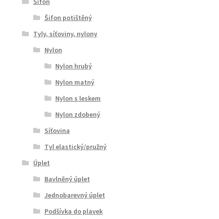
Šifon
Šifon potištěný
Tyly, síťoviny, nylony
Nylon
Nylon hrubý
Nylon matný
Nylon s leskem
Nylon zdobený
Síťovina
Tyl elastický/pružný
Úplet
Bavlněný úplet
Jednobarevný úplet
Podšívka do plavek