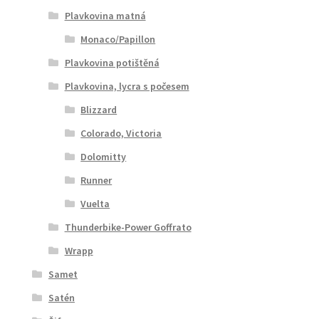
Plavkovina matná
Monaco/Papillon
Plavkovina potištěná
Plavkovina, lycra s počesem
Blizzard
Colorado, Victoria
Dolomitty
Runner
Vuelta
Thunderbike-Power Goffrato
Wrapp
Samet
Satén