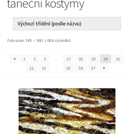
taneční kostýmy
Jak nakupovat
Aktuality
Kontakt
Zobrazen 349. – 360. z 684 výsledků
1
2
3
…
27
28
29
30
31
32
33
…
55
56
57