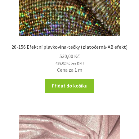
20-156 Efektní plavkovina-tečky (zlatočerná-AB efekt)
530,00
Kč
438,02
Kč
bez DPH
Cena za 1 m
Přidat do košíku