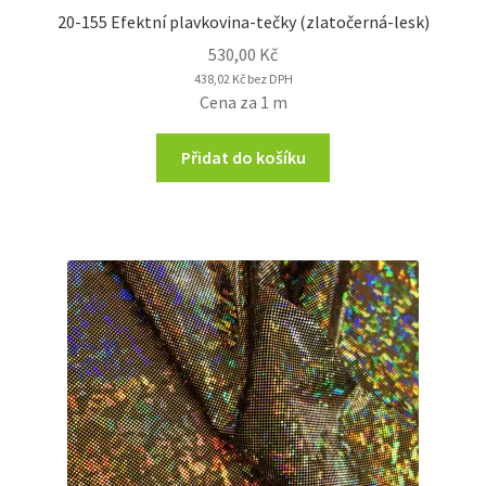
20-155 Efektní plavkovina-tečky (zlatočerná-lesk)
530,00
Kč
438,02
Kč
bez DPH
Cena za 1 m
Přidat do košíku