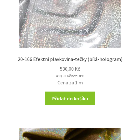
20-166 Efektní plavkovina-tečky (bílá-hologram)
530,00
Kč
438,02
Kč
bez DPH
Cena za 1 m
Přidat do košíku