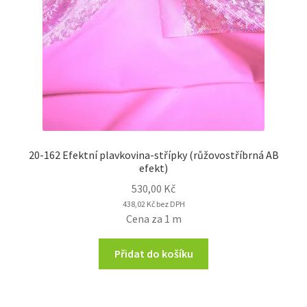
20-162 Efektní plavkovina-střípky (růžovostříbrná AB
efekt)
530,00
Kč
438,02
Kč
bez DPH
Cena za 1 m
Přidat do košíku