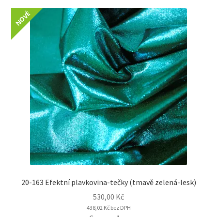
NOVÉ
20-163 Efektní plavkovina-tečky (tmavě zelená-lesk)
530,00
Kč
438,02
Kč
bez DPH