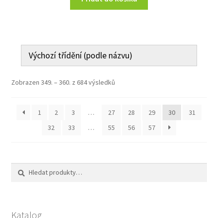
Zobrazen 349. – 360. z 684 výsledků
1
2
3
…
27
28
29
30
31
32
33
…
55
56
57
Hledat:
Hledat
Katalog