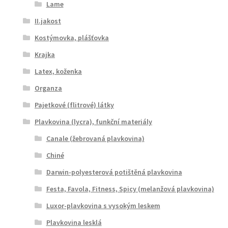
Lame
II.jakost
Kostýmovka, plášťovka
Krajka
Latex, koženka
Organza
Pajetkové (flitrové) látky
Plavkovina (lycra), funkční materiály
Canale (žebrovaná plavkovina)
Chiné
Darwin-polyesterová potištěná plavkovina
Festa, Favola, Fitness, Spicy (melanžová plavkovina)
Luxor-plavkovina s vysokým leskem
Plavkovina lesklá