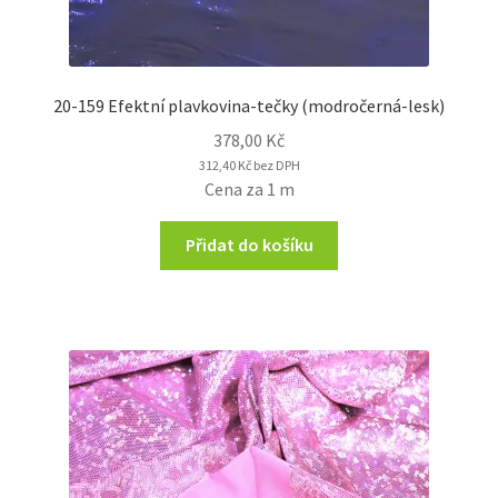
20-159 Efektní plavkovina-tečky (modročerná-lesk)
378,00
Kč
312,40
Kč
bez DPH
Cena za 1 m
Přidat do košíku