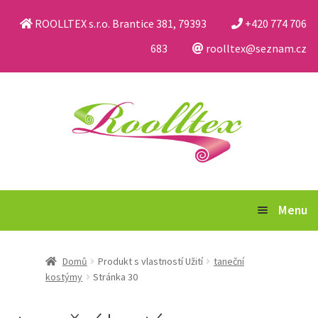
ROOLLTEX s.r.o. Brantice 381, 79393
+420 774 706
683
roolltex@seznam.cz
Přeskočit
Přejít
na
k
navigaci
obsahu
webu
Menu
Katalog
Domů
Produkt s vlastností Užití
taneční
kostýmy
Stránka 30
Obchodní podmínky a reklamační řád