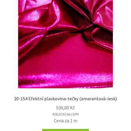
20-154 Efektní plavkovina-tečky (amarantová-lesk)
530,00
Kč
438,02
Kč
bez DPH
Cena za 1 m