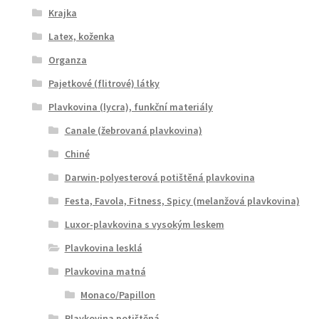
Krajka
Latex, koženka
Organza
Pajetkové (flitrové) látky
Plavkovina (lycra), funkční materiály
Canale (žebrovaná plavkovina)
Chiné
Darwin-polyesterová potištěná plavkovina
Festa, Favola, Fitness, Spicy (melanžová plavkovina)
Luxor-plavkovina s vysokým leskem
Plavkovina lesklá
Plavkovina matná
Monaco/Papillon
Plavkovina potištěná