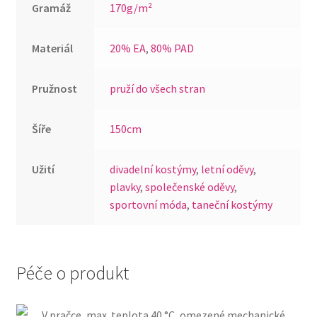
Gramáž
170g/m²
Materiál
20% EA
,
80% PAD
Pružnost
pruží do všech stran
Šíře
150cm
Užití
divadelní kostýmy
,
letní oděvy
,
plavky
,
společenské oděvy
,
sportovní móda
,
taneční kostýmy
Péče o produkt
V pračce, max. teplota 40 °C, omezené mechanické