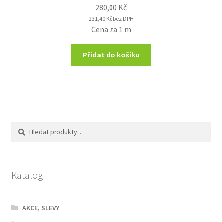
280,00
Kč
231,40
Kč
bez DPH
Cena za 1 m
Přidat do košíku
Hledat:
Hledat
Katalog
AKCE, SLEVY