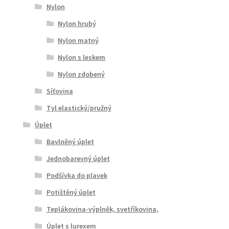
Nylon
Nylon hrubý
Nylon matný
Nylon s leskem
Nylon zdobený
Síťovina
Tyl elastický/pružný
Úplet
Bavlněný úplet
Jednobarevný úplet
Podšívka do plavek
Potištěný úplet
Teplákovina-výplněk, svetříkovina,
Úplet s lurexem