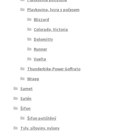
Plavkovina, lycra s počesem
Blizzard
Colorado, Victoria
Dolomitty
Runner
Vuelta
Thunderbike-Power Goffrato
Wrapp
Samet
Satén
Šifon
Šifon potištěný
Tyly, síťoviny, nylony