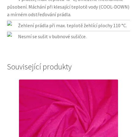
působení. Máchání při klesající teplotě vody (COOL-DOWN)
a mírném odstřeďování prádla.
Žehlení prádla při max. teplotě žehlící plochy 110 °C.
Nesmí se sušit v bubnové sušičce.
Související produkty