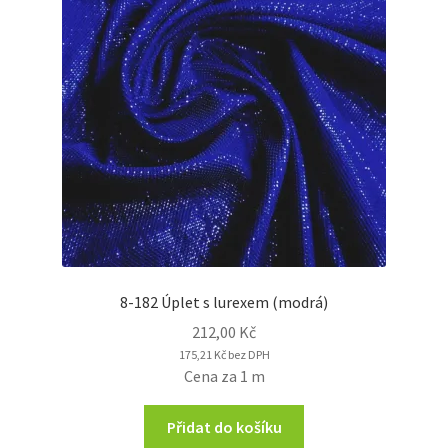
8-182 Úplet s lurexem (modrá)
212,00
Kč
175,21
Kč
bez DPH
Cena za 1 m
Přidat do košíku