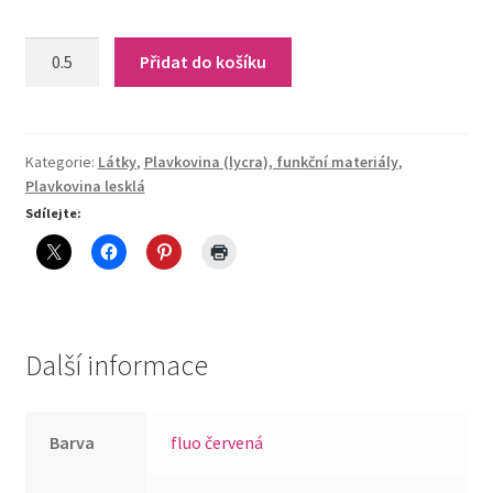
L-
Přidat do košíku
Psycho
Red
quantity
Kategorie:
Látky
,
Plavkovina (lycra), funkční materiály
,
Plavkovina lesklá
Sdílejte:
Další informace
Barva
fluo červená