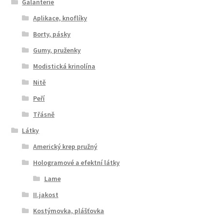
Galanterie
Aplikace, knoflíky
Borty, pásky
Gumy, pruženky
Modistická krinolína
Nitě
Peří
Třásně
Látky
Americký krep pružný
Hologramové a efektní látky
Lame
II.jakost
Kostýmovka, plášťovka