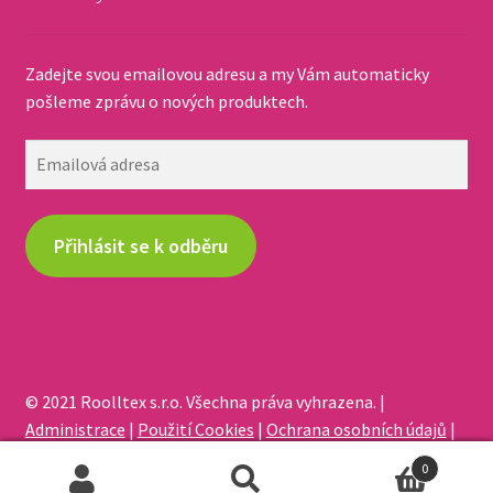
Zadejte svou emailovou adresu a my Vám automaticky
pošleme zprávu o nových produktech.
Emailová
adresa
Přihlásit se k odběru
© 2021 Roolltex s.r.o. Všechna práva vyhrazena. |
Administrace
|
Použití Cookies
|
Ochrana osobních údajů
|
Odstoupení od smlouvy
0