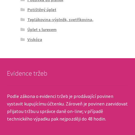
Potištěný úplet
Teplákovina-výplněk, svetříkovina,
Úplet s lurexem
Viskóza
Evidence tržeb
Podle zákona o evidenci tržeb je prodávající povinen
vystavit kupujícímu účtenku. Zároveň je povinen zaevidovat
přijatou tržbu u správce daně on-line; v případě
technického výpadku pak nejpozději do 48 hodin.