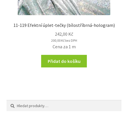
11-119 Efektní úplet-tečky (bílostříbrná-hologram)
242,00
Kč
200,00
Kč
bez DPH
Cena za 1 m
Přidat do košíku
Hledat:
Hledat