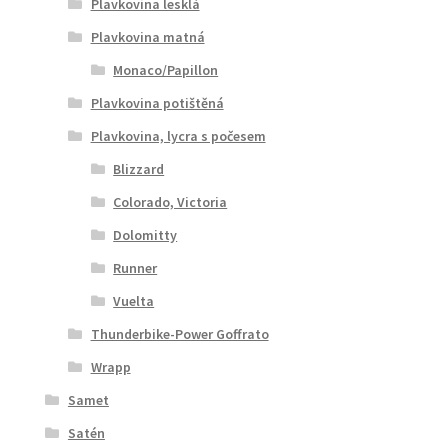
Plavkovina lesklá
Plavkovina matná
Monaco/Papillon
Plavkovina potištěná
Plavkovina, lycra s počesem
Blizzard
Colorado, Victoria
Dolomitty
Runner
Vuelta
Thunderbike-Power Goffrato
Wrapp
Samet
Satén