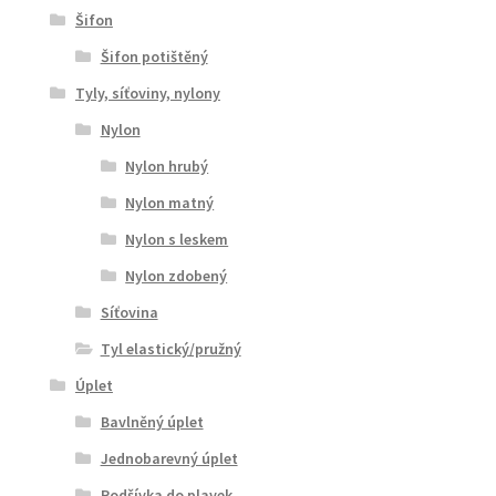
Šifon
Šifon potištěný
Tyly, síťoviny, nylony
Nylon
Nylon hrubý
Nylon matný
Nylon s leskem
Nylon zdobený
Síťovina
Tyl elastický/pružný
Úplet
Bavlněný úplet
Jednobarevný úplet
Podšívka do plavek