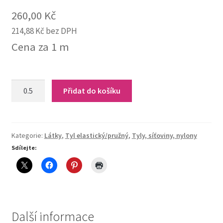
260,00
Kč
214,88
Kč
bez DPH
Cena za 1 m
17-
Přidat do košíku
316
Tyl
elastický
(tmavší
Kategorie:
Látky
,
Tyl elastický/pružný
,
Tyly, síťoviny, nylony
šedá)
Sdílejte:
quantity
Další informace