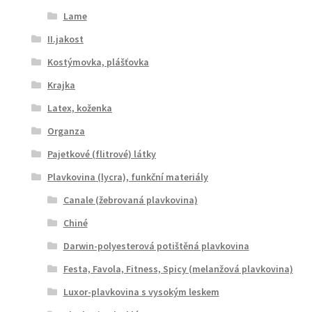
Lame
II.jakost
Kostýmovka, plášťovka
Krajka
Latex, koženka
Organza
Pajetkové (flitrové) látky
Plavkovina (lycra), funkční materiály
Canale (žebrovaná plavkovina)
Chiné
Darwin-polyesterová potištěná plavkovina
Festa, Favola, Fitness, Spicy (melanžová plavkovina)
Luxor-plavkovina s vysokým leskem