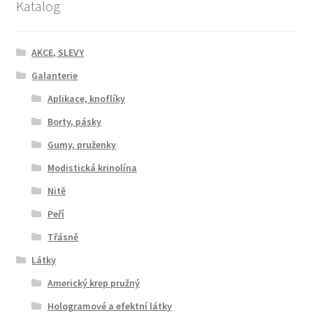
Katalog
AKCE, SLEVY
Galanterie
Aplikace, knoflíky
Borty, pásky
Gumy, pruženky
Modistická krinolína
Nitě
Peří
Třásně
Látky
Americký krep pružný
Hologramové a efektní látky