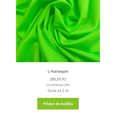
L-Harlequin
280,00
Kč
231,40
Kč
bez DPH
Cena za 1 m
Přidat do košíku