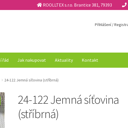
ROOLLTEX s.r.o. Brantice 381, 79393
Přihlášení / Regist
í řád
Jak nakupovat
Aktuality
Kontakt
24-122 Jemná síťovina (stříbrná)
24-122 Jemná síťovina
(stříbrná)