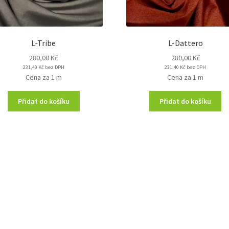
L-Tribe
L-Dattero
280,00
Kč
280,00
Kč
231,40
Kč
bez DPH
231,40
Kč
bez DPH
Cena za 1 m
Cena za 1 m
Přidat do košíku
Přidat do košíku