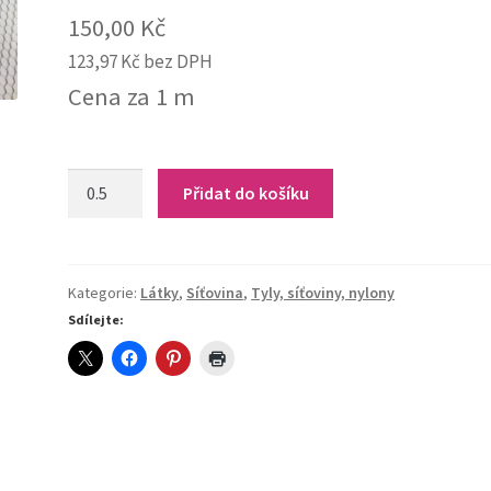
150,00
Kč
123,97
Kč
bez DPH
Cena za 1 m
24-
Přidat do košíku
122
Jemná
síťovina
(stříbrná)
Kategorie:
Látky
,
Síťovina
,
Tyly, síťoviny, nylony
quantity
Sdílejte: