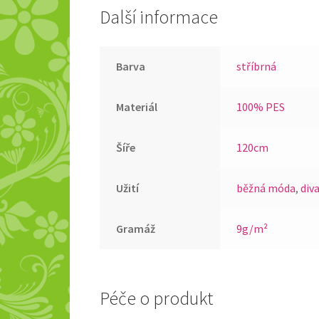
Další informace
Barva
stříbrná
Materiál
100% PES
Šíře
120cm
Užití
běžná móda
,
div
Gramáž
9g/m²
Péče o produkt