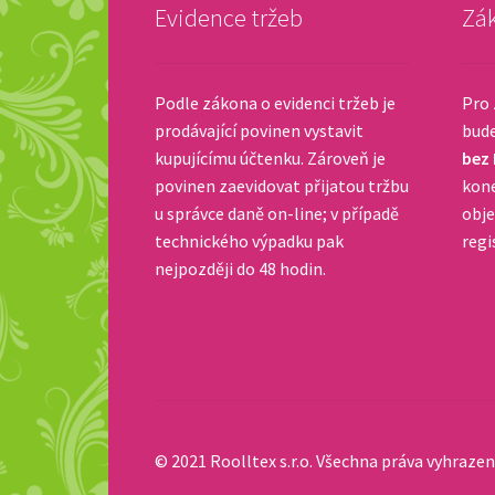
Evidence tržeb
Zák
Podle zákona o evidenci tržeb je
Pro 
prodávající povinen vystavit
bud
kupujícímu účtenku. Zároveň je
bez
povinen zaevidovat přijatou tržbu
kone
u správce daně on-line; v případě
obje
technického výpadku pak
regi
nejpozději do 48 hodin.
© 2021 Roolltex s.r.o. Všechna práva vyhrazen