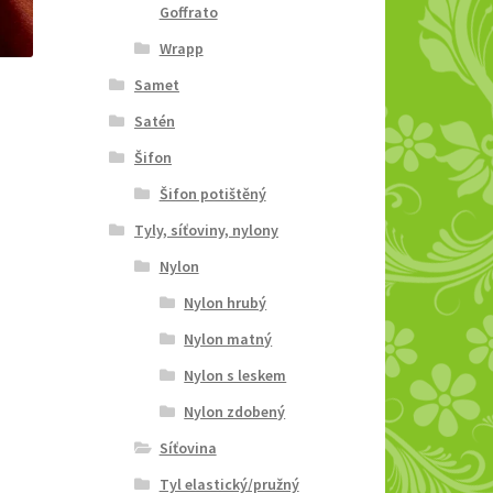
Goffrato
Wrapp
Samet
Satén
Šifon
Šifon potištěný
Tyly, síťoviny, nylony
Nylon
Nylon hrubý
Nylon matný
Nylon s leskem
Nylon zdobený
Síťovina
Tyl elastický/pružný