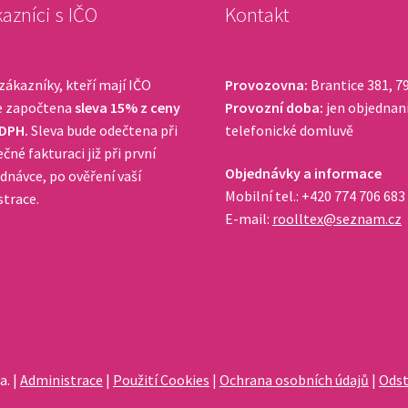
azníci s IČO
Kontakt
zákazníky, kteří mají IČO
Provozovna:
Brantice 381, 7
e započtena
sleva 15% z ceny
Provozní doba:
jen objednan
 DPH.
Sleva bude odečtena při
telefonické domluvě
čné fakturaci již při první
Objednávky a informace
dnávce, po ověření vaší
Mobilní tel.: +420 774 706 683
strace.
E-mail:
roolltex@seznam.cz
a. |
Administrace
|
Použití Cookies
|
Ochrana osobních údajů
|
Odst