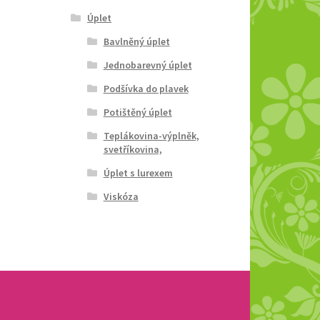
Úplet
Bavlněný úplet
Jednobarevný úplet
Podšívka do plavek
Potištěný úplet
Teplákovina-výplněk,
svetříkovina,
Úplet s lurexem
Viskóza