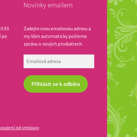
Novinky emailem
93 93
Zadejte svou emailovou adresu a
í po
my Vám automaticky pošleme
zprávu o nových produktech.
Emailová
adresa
Přihlásit se k odběru
oupení od smlouvy