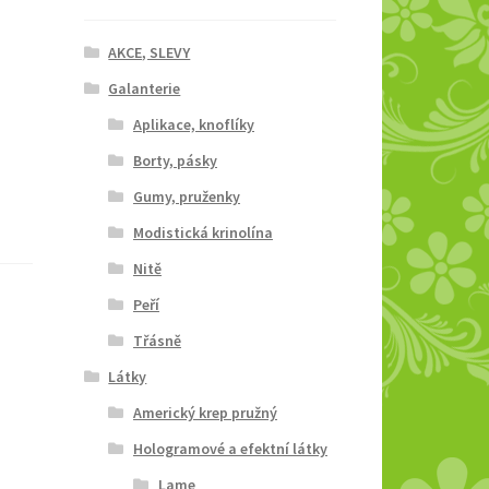
AKCE, SLEVY
Galanterie
Aplikace, knoflíky
Borty, pásky
Gumy, pruženky
Modistická krinolína
Nitě
Peří
Třásně
Látky
Americký krep pružný
Hologramové a efektní látky
Lame