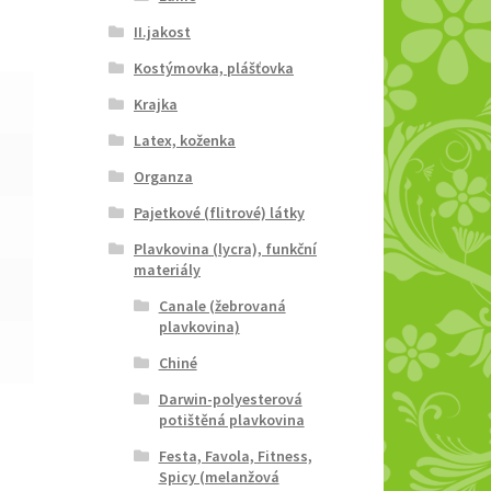
II.jakost
Kostýmovka, plášťovka
Krajka
Latex, koženka
Organza
Pajetkové (flitrové) látky
Plavkovina (lycra), funkční
materiály
Canale (žebrovaná
plavkovina)
Chiné
Darwin-polyesterová
potištěná plavkovina
Festa, Favola, Fitness,
Spicy (melanžová