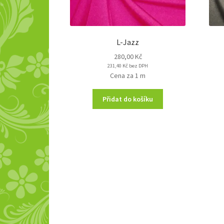
L-Jazz
280,00
Kč
231,40
Kč
bez DPH
Cena za 1 m
Přidat do košíku