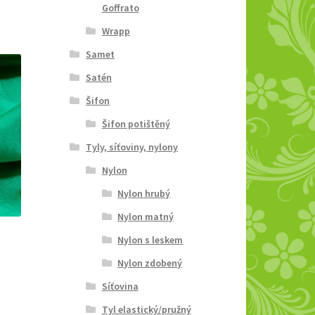
Goffrato
Wrapp
Samet
Satén
Šifon
Šifon potištěný
Tyly, síťoviny, nylony
Nylon
Nylon hrubý
Nylon matný
Nylon s leskem
Nylon zdobený
Síťovina
Tyl elastický/pružný