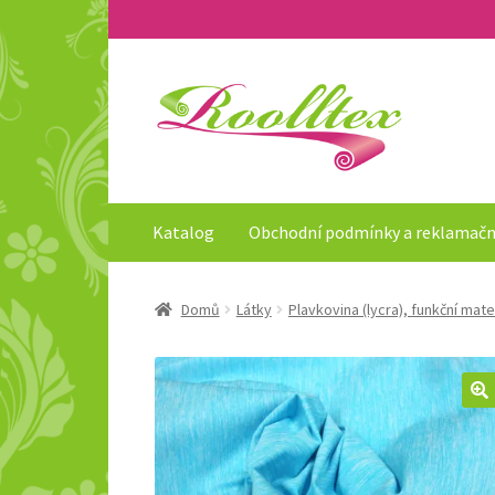
Přeskočit
Přejít
na
k
navigaci
obsahu
webu
Katalog
Obchodní podmínky a reklamačn
Domů
Látky
Plavkovina (lycra), funkční mate