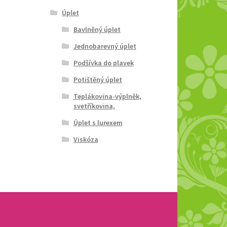
Úplet
Bavlněný úplet
Jednobarevný úplet
Podšívka do plavek
Potištěný úplet
Teplákovina-výplněk,
svetříkovina,
Úplet s lurexem
Viskóza