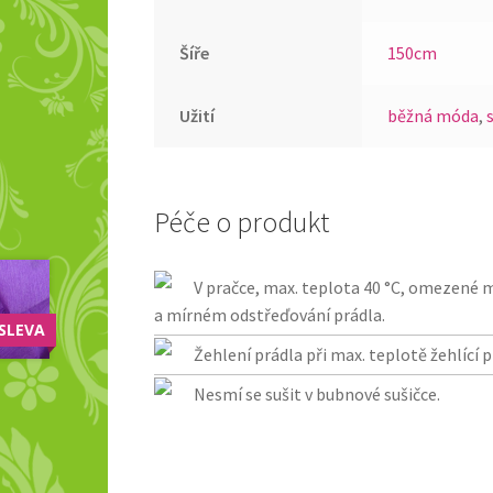
Šíře
150cm
Užití
běžná móda
,
Péče o produkt
V pračce, max. teplota 40 °C, omezené 
a mírném odstřeďování prádla.
SLEVA
Žehlení prádla při max. teplotě žehlící p
Nesmí se sušit v bubnové sušičce.