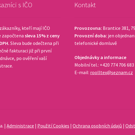
azníci s IČO
Kontakt
zákazníky, kteří mají IČO
Provozovna:
Brantice 381, 7
e započtena
sleva 15% z ceny
Provozní doba:
jen objednan
 DPH.
Sleva bude odečtena při
telefonické domluvě
čné fakturaci již při první
Objednávky a informace
dnávce, po ověření vaší
Mobilní tel.: +420 774 706 683
strace.
E-mail:
roolltex@seznam.cz
a. |
Administrace
|
Použití Cookies
|
Ochrana osobních údajů
|
Odst