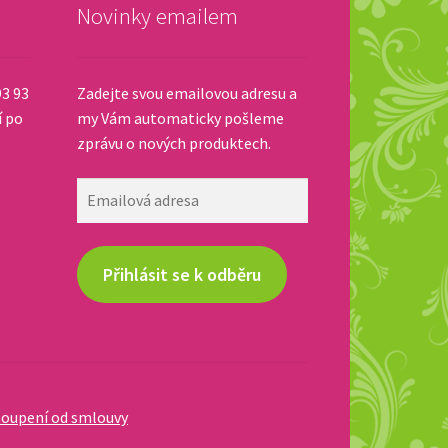
Novinky emailem
93 93
Zadejte svou emailovou adresu a
í po
my Vám automaticky pošleme
zprávu o nových produktech.
Emailová
adresa
Přihlásit se k odběru
oupení od smlouvy