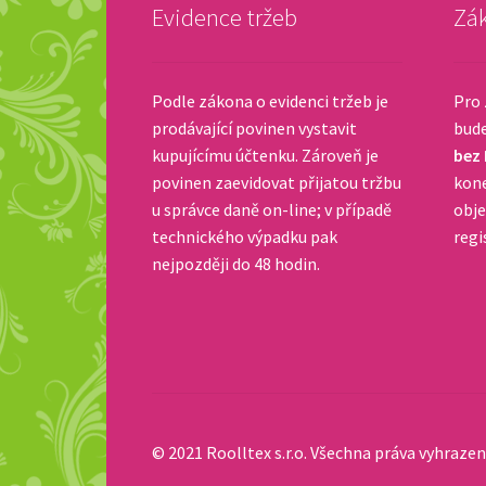
Evidence tržeb
Zák
Podle zákona o evidenci tržeb je
Pro 
prodávající povinen vystavit
bud
kupujícímu účtenku. Zároveň je
bez
povinen zaevidovat přijatou tržbu
kone
u správce daně on-line; v případě
obje
technického výpadku pak
regi
nejpozději do 48 hodin.
© 2021 Roolltex s.r.o. Všechna práva vyhrazen