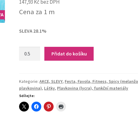
147,93
Kč
bez DPH
price
price
Cena za 1 m
was:
is:
VA
249,00 Kč.
179,00 Kč.
SLEVA 28.1%
Festa-
Přidat do košíku
Portofino
quantity
Kategorie:
AKCE, SLEVY
,
Festa, Favola, Fitness, Spicy (melanž
plavkovina)
,
Látky
,
Plavkovina (lycra), funkční materiály
Sdílejte: