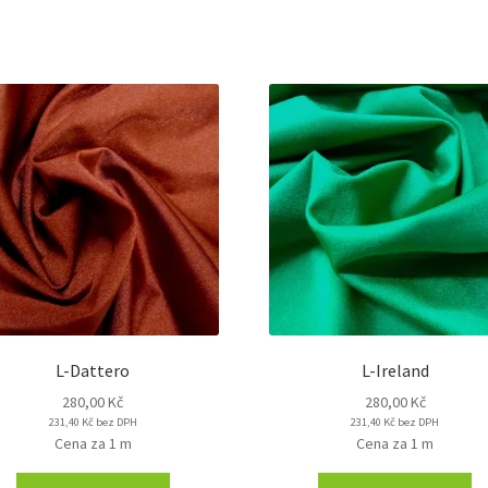
L-Dattero
L-Ireland
280,00
Kč
280,00
Kč
231,40
Kč
bez DPH
231,40
Kč
bez DPH
Cena za 1 m
Cena za 1 m