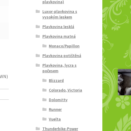
plavkovina)
Luxor-plavkovina s
vysokým leskem
Plavkovina lesklá
Plavkovina matná
Monaco/Papillon
Plavkovina potištěná
Plavkovina, lycra s
počesem
OWN)
Blizzard
Colorado, Victoria
Dolomitty
Runner
Vuelta
Thunderbike-Power