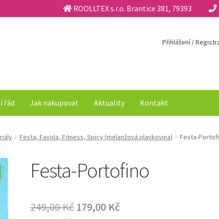
ROOLLTEX s.r.o. Brantice 381, 79393
Přihlášení / Regist
í řád
Jak nakupovat
Aktuality
Kontakt
riály
Festa, Favola, Fitness, Spicy (melanžová plavkovina)
Festa-Portof
Festa-Portofino
Original
Current
249,00
Kč
179,00
Kč