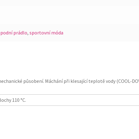
spodní prádlo
,
sportovní móda
mechanické působení. Máchání při klesající teplotě vody (COOL-D
lochy 110 °C.