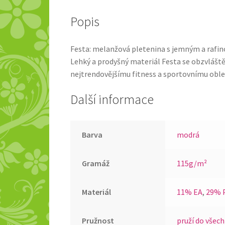
Popis
Festa: melanžová pletenina s jemným a rafin
Lehký a prodyšný materiál Festa se obzvláště 
nejtrendovějšímu fitness a sportovnímu oble
Další informace
Barva
modrá
Gramáž
115g/m²
Materiál
11% EA
,
29% 
Pružnost
pruží do všech