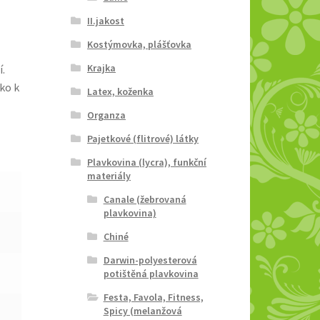
II.jakost
Kostýmovka, plášťovka
Krajka
í.
ko k
Latex, koženka
Organza
Pajetkové (flitrové) látky
Plavkovina (lycra), funkční
materiály
Canale (žebrovaná
plavkovina)
Chiné
Darwin-polyesterová
potištěná plavkovina
Festa, Favola, Fitness,
Spicy (melanžová