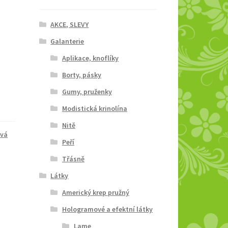
AKCE, SLEVY
Galanterie
Aplikace, knoflíky
Borty, pásky
Gumy, pruženky
Modistická krinolína
Nitě
ová
Peří
Třásně
Látky
Americký krep pružný
Hologramové a efektní látky
Lame